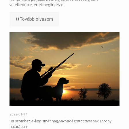
vetélkedőkre, értékmegőrzésre
Tovább olvasom
2022-01-14
Ha szombat, akkor ismét nagyvadvadászatot tartanak Torony
határában