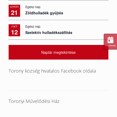
Egész nap
SZEPT
21
Zöldhulladék gyűjtés
Egész nap
OKT
12
Szelektív hulladékszállítás
Események
Naptár megtekintése
Torony község hivatalos Facebook oldala
Toronyi Művelődési Ház