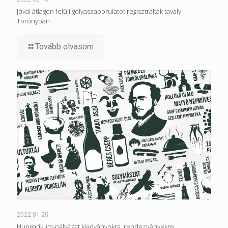
Jóval átlagon felüli gólyaszaporulatot regisztráltak tavaly
Toronyban
Tovább olvasom
2022-01-25
Hungarikum-pályázat kiadványokra, rendezvényekre,