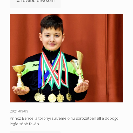
Tovább olvasom
2021-03-03
Princz Bence, a toronyi súlyemelő fiú sorozatban áll a dobogó
legfelsőbb fokán