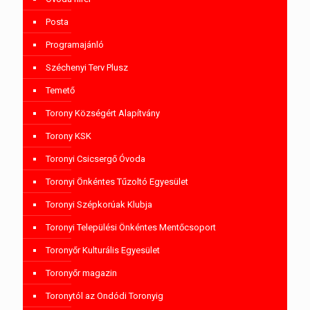
Posta
Programajánló
Széchenyi Terv Plusz
Temető
Torony Községért Alapítvány
Torony KSK
Toronyi Csicsergő Óvoda
Toronyi Önkéntes Tűzoltó Egyesület
Toronyi Szépkorúak Klubja
Toronyi Települési Önkéntes Mentőcsoport
Toronyőr Kulturális Egyesület
Toronyőr magazin
Toronytól az Ondódi Toronyig