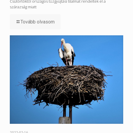
Csütörtöktől országos tűzgyújtási tilalmat rendeltek el a
szárazság miatt
Tovább olvasom
2022-02-16