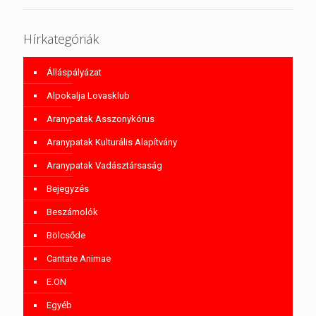
Hírkategóriák
Álláspályázat
Alpokalja Lovasklub
Aranypatak Asszonykórus
Aranypatak Kulturális Alapítvány
Aranypatak Vadásztársaság
Bejegyzés
Beszámolók
Bölcsőde
Cantate Animae
E.ON
Egyéb