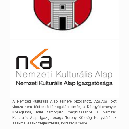
A Nemzeti Kulturális Alap terhére biztosított, 728.708 Ft-ot
vissza nem térítendő támogatás címén, a Közgyűjtemények
Kollégiuma, mint támogató megbízásából, a Nemzeti
Kulturális Alap Igazgatósága Torony Község Könyvtárának
szakmai eszközfejlesztésre, korszerűsítésre.