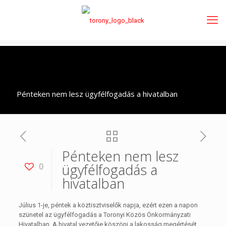
Pénteken nem lesz ügyfélfogadás a hivatalban
Pénteken nem lesz
ügyfélfogadás a
0
hivatalban
Július 1-je, péntek a köztisztviselők napja, ezért ezen a napon
szünetel az ügyfélfogadás a Toronyi Közös Önkormányzati
Hivatalban. A hivatal vezetője köszöni a lakosság megértését.