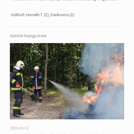
Góllövő: Horváth T. (2), Dankovics (2)
Ajánlott bejegyzések
2022-03-10