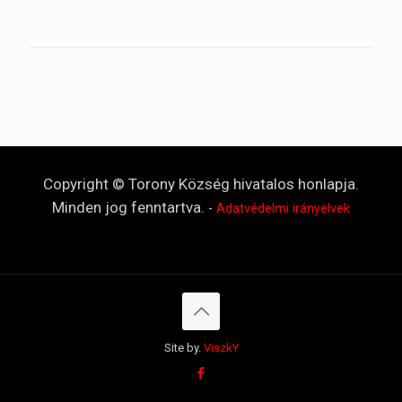
Copyright © Torony Község hivatalos honlapja.
Minden jog fenntartva.
-
Adatvédelmi irányelvek
Site by.
ViszkY