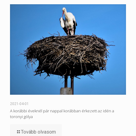
2021-04-01
A korábbi éveknél pár nappal korábban érkezett az idén a
toronyi gólya
Tovább olvasom