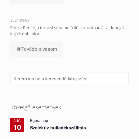
2021-03-03
Princz Bence, a toronyi súlyemelő fiú sorozatban áll a dobogó
legfelsőbb fokán
Tovább olvasom
Közelgő események
Egész nap
AUG
10
Szelektív hulladékszállítás