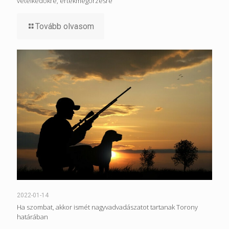
vetélkedőkre, értékmegőrzésre
Tovább olvasom
2022-01-14
Ha szombat, akkor ismét nagyvadvadászatot tartanak Torony
határában