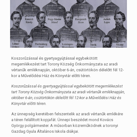
Koszorűzással és gyertyagyújtással egybekötött
megemlékezést tart Torony Község Önkormányzata az aradi
vértanűk emléknapján, október 6-án, csütörtökön délelőtt fél 12-
kor a Művelődési Ház és Könyvtár előtti téren.
Koszorűzással és gyertyagyújtással egybekötött megemlékezést
tart Torony Község Önkormányzata az aradi vértanűk emléknapján,
október 6-án, csütörtökön délelőtt fél 12-kor a Művelődési Ház és
Könyvtár előtti téren.
Az ünnepség keretében felszentelik az aradi vértanűk emlékére
a téren felállított kopjafát. Ünnepi beszédet mond Kovács
György polgármester. A műsorban közreműködnek a toronyi
Gazdag Gyula Általános Iskola diákjai.