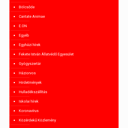
Bölcsőde
Cantate Animae
E.ON
Egyéb
Egyházi hírek
Fekete István Állatvédő Egyesület
Gyógyszertár
Háziorvos
Hirdetmények
Hulladékszállítás
Iskolai hírek
Koronavírus
Közérdekű Közlemény