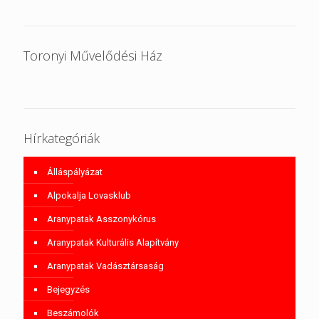
Toronyi Művelődési Ház
Hírkategóriák
Álláspályázat
Alpokalja Lovasklub
Aranypatak Asszonykórus
Aranypatak Kulturális Alapítvány
Aranypatak Vadásztársaság
Bejegyzés
Beszámolók