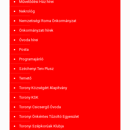
Művelődési Ház hírei
Nekrológ
Nemzetiségi Roma Önkormányzat
Önkormányzati hírek
Óvoda hírei
Posta
Programajánló
Széchenyi Terv Plusz
Temető
Torony Községért Alapítvány
Torony KSK
Toronyi Csicsergő Óvoda
Toronyi Önkéntes Tűzoltó Egyesület
Toronyi Szépkorúak Klubja