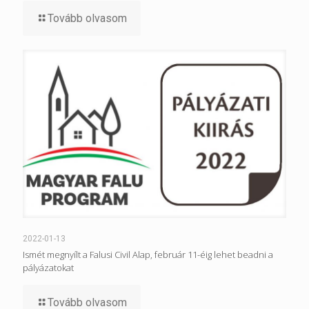
Tovább olvasom
2022-01-13
Ismét megnyílt a Falusi Civil Alap, február 11-éig lehet beadni a
pályázatokat
Tovább olvasom