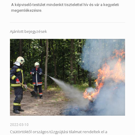
A képviselő-testület mindenkit tisztelettel hív és vár a kegyeleti
megemlékezésre.
Ajánlott bejegyzések
2022-03-10
Csütörtöktől országos tűzgyújtási tilalmat rendeltek el a