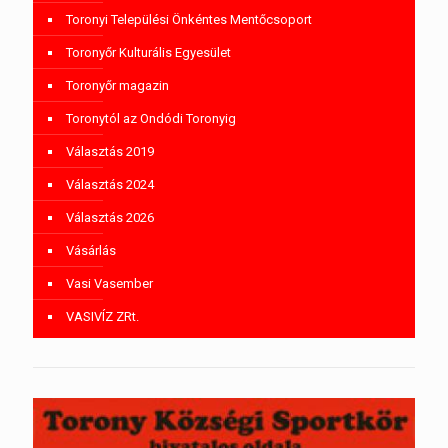
Toronyi Települési Önkéntes Mentőcsoport
Toronyőr Kulturális Egyesület
Toronyőr magazin
Toronytól az Ondódi Toronyig
Választás 2019
Választás 2024
Választás 2026
Vásárlás
Vasi Vasember
VASIVÍZ ZRt.