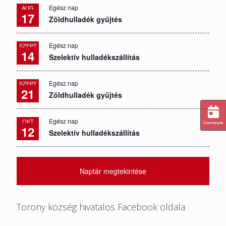
Egész nap
AUG
17
Zöldhulladék gyűjtés
Egész nap
SZEPT
14
Szelektív hulladékszállítás
Egész nap
SZEPT
21
Zöldhulladék gyűjtés
Egész nap
OKT
Események
12
Szelektív hulladékszállítás
Naptár megtekintése
Torony község hivatalos Facebook oldala