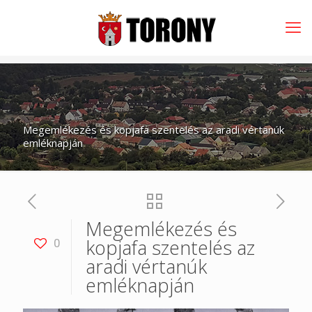
Megemlékezés és kopjafa szentelés az aradi vértanúk
emléknapján
Megemlékezés és
kopjafa szentelés az
0
aradi vértanúk
emléknapján