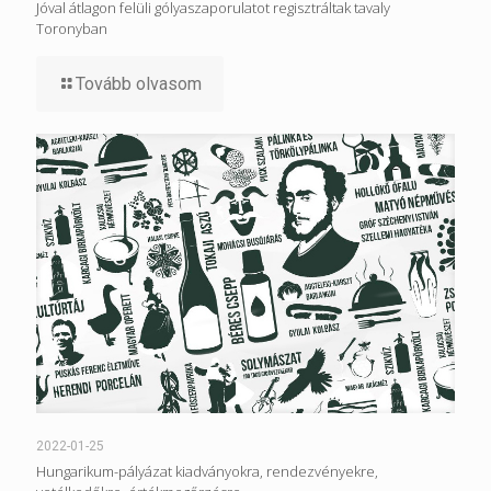
Jóval átlagon felüli gólyaszaporulatot regisztráltak tavaly
Toronyban
Tovább olvasom
2022-01-25
Hungarikum-pályázat kiadványokra, rendezvényekre,