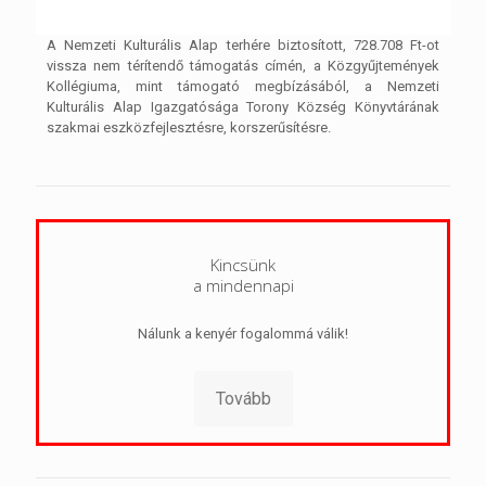
A Nemzeti Kulturális Alap terhére biztosított, 728.708 Ft-ot
vissza nem térítendő támogatás címén, a Közgyűjtemények
Kollégiuma, mint támogató megbízásából, a Nemzeti
Kulturális Alap Igazgatósága Torony Község Könyvtárának
szakmai eszközfejlesztésre, korszerűsítésre.
Kincsünk
a mindennapi
Nálunk a kenyér fogalommá válik!
Tovább