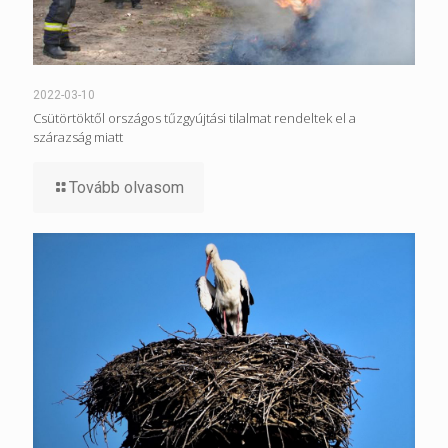
2022-03-10
Csütörtöktől országos tűzgyújtási tilalmat rendeltek el a
szárazság miatt
Tovább olvasom