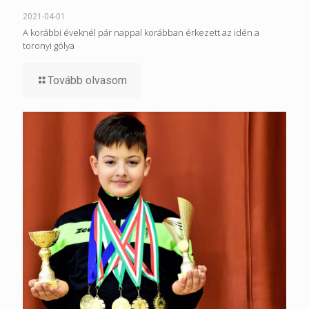
2021-04-01
A korábbi éveknél pár nappal korábban érkezett az idén a
toronyi gólya
Tovább olvasom