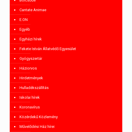
Bölcsőde
Cantate Animae
E.ON
Egyéb
Egyházi hírek
Fekete István Állatvédő Egyesület
Gyógyszertár
Háziorvos
Hirdetmények
Hulladékszállítás
Iskolai hírek
Koronavírus
Közérdekű Közlemény
Művelődési Ház hírei