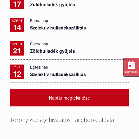
17
Zöldhulladék gyűjtés
Egész nap
SZEPT
14
Szelektív hulladékszállítás
Egész nap
SZEPT
21
Zöldhulladék gyűjtés
Egész nap
OKT
12
Események
Szelektív hulladékszállítás
Naptár megtekintése
Torony község hivatalos Facebook oldala