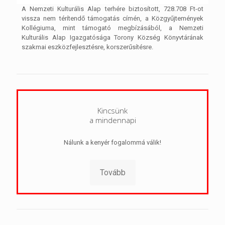
A Nemzeti Kulturális Alap terhére biztosított, 728.708 Ft-ot
vissza nem térítendő támogatás címén, a Közgyűjtemények
Kollégiuma, mint támogató megbízásából, a Nemzeti
Kulturális Alap Igazgatósága Torony Község Könyvtárának
szakmai eszközfejlesztésre, korszerűsítésre.
Kincsünk
a mindennapi
Nálunk a kenyér fogalommá válik!
Tovább