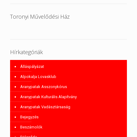
Toronyi Művelődési Ház
Hírkategóriák
Álláspályázat
Alpokalja Lovasklub
Aranypatak Asszonykórus
Aranypatak Kulturális Alapítvány
Aranypatak Vadásztársaság
Bejegyzés
Beszámolók