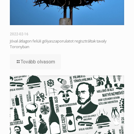
2022-02-16
Jóval átlagon felüli gólyaszaporulatot regisztráltak tavaly
Toronyban
Tovább olvasom