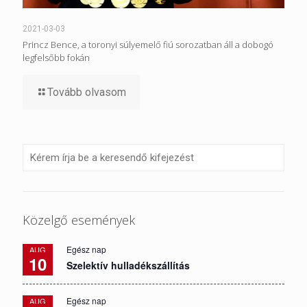
2021-03-03
Princz Bence, a toronyi súlyemelő fiú sorozatban áll a dobogó
legfelsőbb fokán
Tovább olvasom
Közelgő események
Egész nap
AUG
10
Szelektív hulladékszállítás
Egész nap
AUG