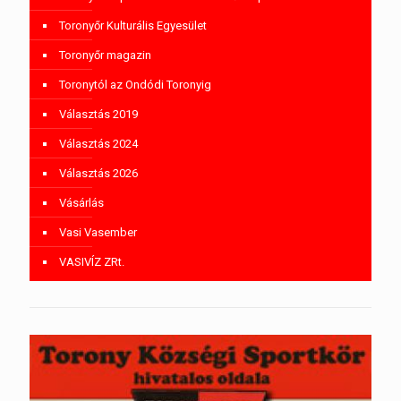
Toronyőr Kulturális Egyesület
Toronyőr magazin
Toronytól az Ondódi Toronyig
Választás 2019
Választás 2024
Választás 2026
Vásárlás
Vasi Vasember
VASIVÍZ ZRt.