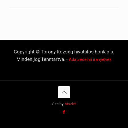
Copyright © Torony Község hivatalos honlapja.
Minden jog fenntartva.
-
Adatvédelmi irányelvek
Site by.
ViszkY