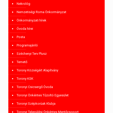
Nekrológ
Nemzetiségi Roma Önkormányzat
Önkormányzati hírek
Óvoda hírei
Posta
Programajánló
Széchenyi Terv Plusz
Temető
Torony Községért Alapítvány
Torony KSK
Toronyi Csicsergő Óvoda
Toronyi Önkéntes Tűzoltó Egyesület
Toronyi Szépkorúak Klubja
Toronyi Települési Önkéntes Mentőcsoport