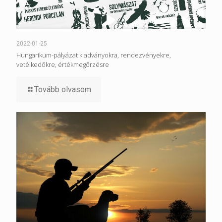
2022-01-25
Hungarikum-pályázat kiadványokra, rendezvényekre,
vetélkedőkre, értékmegőrzésre
Tovább olvasom