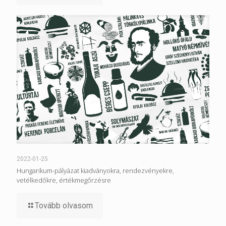
2022-01-25
Hungarikum-pályázat kiadványokra, rendezvényekre,
vetélkedőkre, értékmegőrzésre
Tovább olvasom