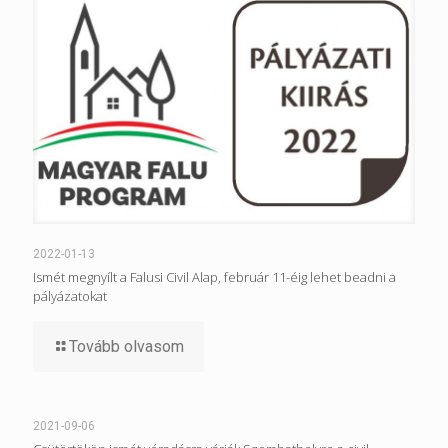
2022-01-13
Ismét megnyílt a Falusi Civil Alap, február 11-éig lehet beadni a
pályázatokat
Tovább olvasom
2021-09-06