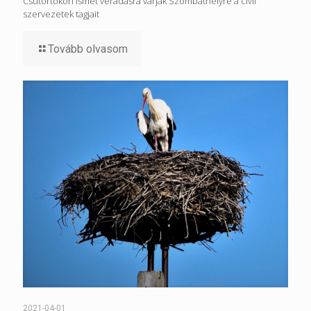
Csütörtökön ismét véradásra várják Szombathelyre a civil
szervezetek tagjait
Tovább olvasom
2021-04-01