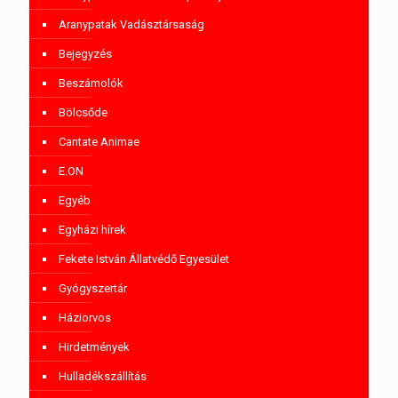
Aranypatak Vadásztársaság
Bejegyzés
Beszámolók
Bölcsőde
Cantate Animae
E.ON
Egyéb
Egyházi hírek
Fekete István Állatvédő Egyesület
Gyógyszertár
Háziorvos
Hirdetmények
Hulladékszállítás