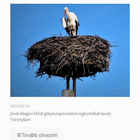
2022-02-16
Jóval átlagon felüli gólyaszaporulatot regisztráltak tavaly
Toronyban
Tovább olvasom