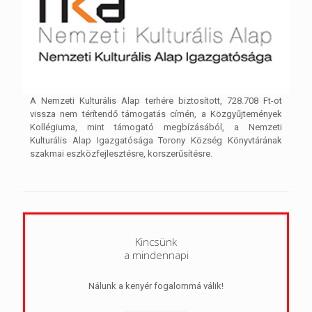
A Nemzeti Kulturális Alap terhére biztosított, 728.708 Ft-ot
vissza nem térítendő támogatás címén, a Közgyűjtemények
Kollégiuma, mint támogató megbízásából, a Nemzeti
Kulturális Alap Igazgatósága Torony Község Könyvtárának
szakmai eszközfejlesztésre, korszerűsítésre.
Kincsünk
a mindennapi
Nálunk a kenyér fogalommá válik!