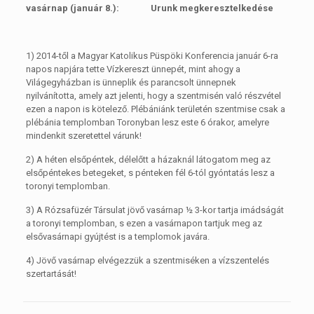
vasárnap
(január 8.):
Urunk megkeresztelkedése
1) 2014-től a Magyar Katolikus Püspöki Konferencia január 6-ra
napos napjára tette Vízkereszt ünnepét, mint ahogy a
Világegyházban is ünneplik és parancsolt ünnepnek
nyilvánította, amely azt jelenti, hogy a szentmisén való részvétel
ezen a napon is kötelező. Plébániánk területén szentmise csak a
plébánia templomban Toronyban lesz este 6 órakor, amelyre
mindenkit szeretettel várunk!
2) A héten elsőpéntek, délelőtt a házaknál látogatom meg az
elsőpéntekes betegeket, s pénteken fél 6-tól gyóntatás lesz a
toronyi templomban.
3) A Rózsafüzér Társulat jövő vasárnap ½ 3-kor tartja imádságát
a toronyi templomban, s ezen a vasárnapon tartjuk meg az
elsővasárnapi gyújtést is a templomok javára.
4) Jövő vasárnap elvégezzük a szentmiséken a vízszentelés
szertartását!