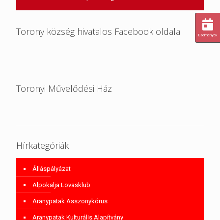
Torony község hivatalos Facebook oldala
Események
Toronyi Művelődési Ház
Hírkategóriák
Álláspályázat
Alpokalja Lovasklub
Aranypatak Asszonykórus
Aranypatak Kulturális Alapítvány