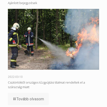
Ajánlott bejegyzések
2022-03-10
Csütörtöktől országos tűzgyújtási tilalmat rendeltek el a
szárazság miatt
Tovább olvasom