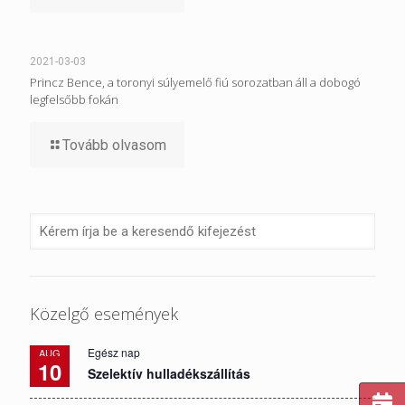
2021-03-03
Princz Bence, a toronyi súlyemelő fiú sorozatban áll a dobogó
legfelsőbb fokán
Tovább olvasom
Közelgő események
Egész nap
AUG
10
Szelektív hulladékszállítás