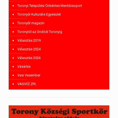
Toronyi Települési Önkéntes Mentőcsoport
Toronyőr Kulturális Egyesület
Toronyőr magazin
Toronytól az Ondódi Toronyig
Választás 2019
Választás 2024
Választás 2026
Vásárlás
Vasi Vasember
VASIVÍZ ZRt.