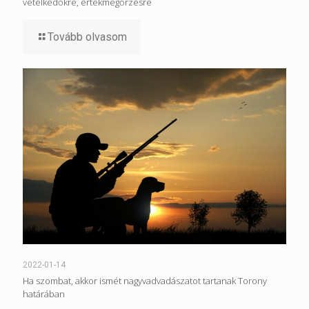
vetélkedőkre, értékmegőrzésre
Tovább olvasom
2022-01-14
Ha szombat, akkor ismét nagyvadvadászatot tartanak Torony
határában