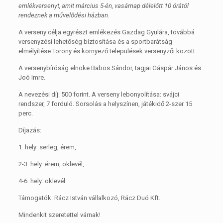
emlékversenyt, amit március 5-én, vasárnap délelőtt 10 órától
rendeznek a művelődési házban.
A verseny célja egyrészt emlékezés Gazdag Gyulára, továbbá
versenyzési lehetőség biztosítása és a sportbarátság
elmélyítése Torony és környező települések versenyzői között.
A versenybíróság elnöke Babos Sándor, tagjai Gáspár János és
Joó Imre.
A nevezési díj: 500 forint. A verseny lebonyolítása: svájci
rendszer, 7 forduló. Sorsolás a helyszínen, játékidő 2-szer 15
perc.
Díjazás:
1. hely: serleg, érem,
2-3. hely: érem, oklevél,
4-6. hely: oklevél.
Támogatók: Rácz István vállalkozó, Rácz Duó Kft.
Mindenkit szeretettel várnak!