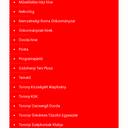
Művelődési Ház hírei
Nekrológ
Nemzetiségi Roma Önkormányzat
Önkormányzati hírek
Óvoda hírei
Posta
Programajánló
Széchenyi Terv Plusz
Temető
Torony Községért Alapítvány
Torony KSK
Toronyi Csicsergő Óvoda
Toronyi Önkéntes Tűzoltó Egyesület
Toronyi Szépkorúak Klubja