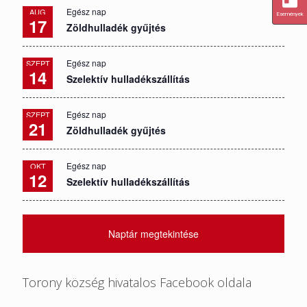
Egész nap
AUG
Események
17
Zöldhulladék gyűjtés
Egész nap
SZEPT
14
Szelektív hulladékszállítás
Egész nap
SZEPT
21
Zöldhulladék gyűjtés
Egész nap
OKT
12
Szelektív hulladékszállítás
Naptár megtekintése
Torony község hivatalos Facebook oldala