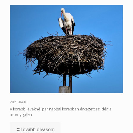
2021-04-01
A korábbi éveknél pár nappal korábban érkezett az idén a
toronyi gólya
Tovább olvasom