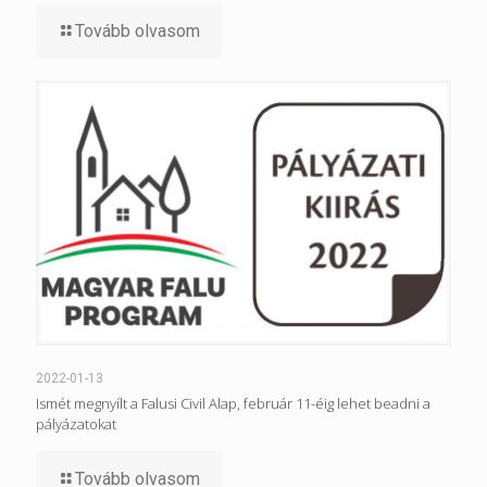
Tovább olvasom
2022-01-13
Ismét megnyílt a Falusi Civil Alap, február 11-éig lehet beadni a
pályázatokat
Tovább olvasom