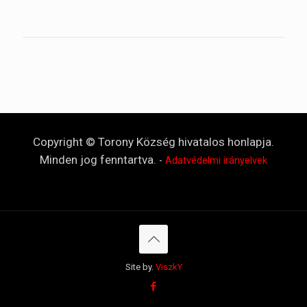
Copyright © Torony Község hivatalos honlapja.
Minden jog fenntartva.
-
Adatvédelmi irányelvek
Site by.
ViszkY