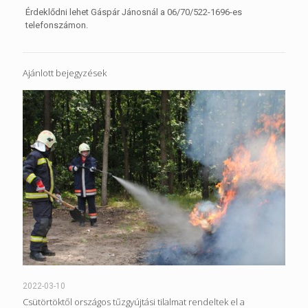
Érdeklődni lehet Gáspár Jánosnál a 06/70/522-1696-es
telefonszámon.
Ajánlott bejegyzések
2022-03-10
Csütörtöktől országos tűzgyújtási tilalmat rendeltek el a