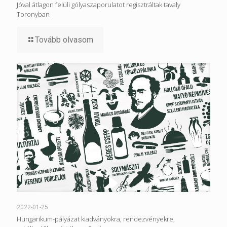
Jóval átlagon felüli gólyaszaporulatot regisztráltak tavaly
Toronyban
Tovább olvasom
2022-01-25
Hungarikum-pályázat kiadványokra, rendezvényekre,