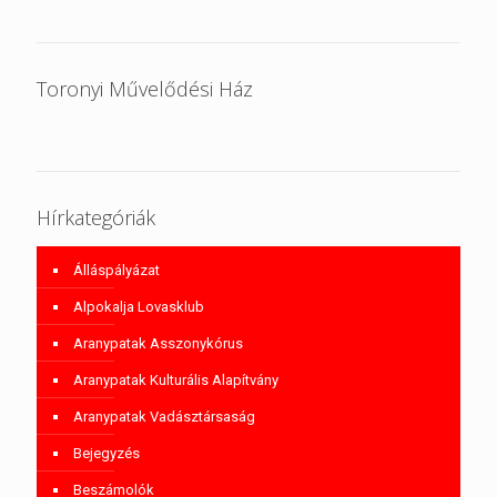
Toronyi Művelődési Ház
Hírkategóriák
Álláspályázat
Alpokalja Lovasklub
Aranypatak Asszonykórus
Aranypatak Kulturális Alapítvány
Aranypatak Vadásztársaság
Bejegyzés
Beszámolók