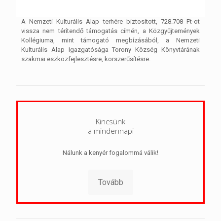
A Nemzeti Kulturális Alap terhére biztosított, 728.708 Ft-ot
vissza nem térítendő támogatás címén, a Közgyűjtemények
Kollégiuma, mint támogató megbízásából, a Nemzeti
Kulturális Alap Igazgatósága Torony Község Könyvtárának
szakmai eszközfejlesztésre, korszerűsítésre.
Kincsünk
a mindennapi
Nálunk a kenyér fogalommá válik!
Tovább