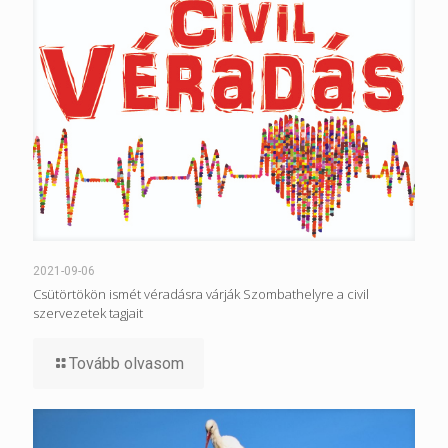
2021-09-06
Csütörtökön ismét véradásra várják Szombathelyre a civil
szervezetek tagjait
Tovább olvasom