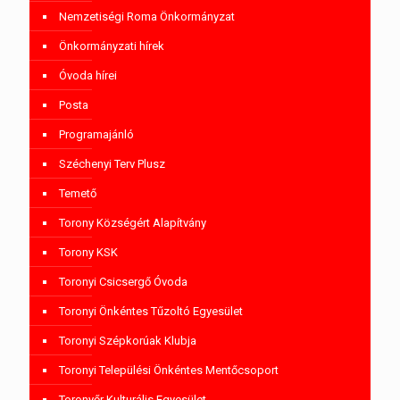
Nemzetiségi Roma Önkormányzat
Önkormányzati hírek
Óvoda hírei
Posta
Programajánló
Széchenyi Terv Plusz
Temető
Torony Községért Alapítvány
Torony KSK
Toronyi Csicsergő Óvoda
Toronyi Önkéntes Tűzoltó Egyesület
Toronyi Szépkorúak Klubja
Toronyi Települési Önkéntes Mentőcsoport
Toronyőr Kulturális Egyesület