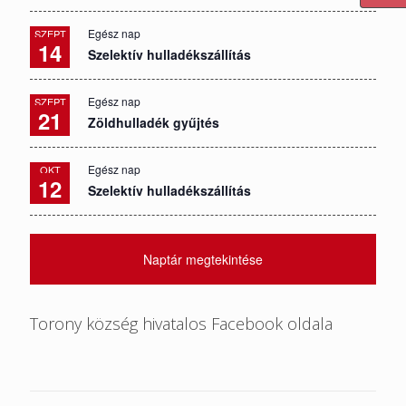
Egész nap
SZEPT
14
Szelektív hulladékszállítás
Egész nap
SZEPT
21
Zöldhulladék gyűjtés
Egész nap
OKT
12
Szelektív hulladékszállítás
Naptár megtekintése
Torony község hivatalos Facebook oldala