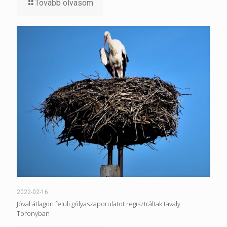
Tovább olvasom
2022-02-16
Jóval átlagon felüli gólyaszaporulatot regisztráltak tavaly
Toronyban