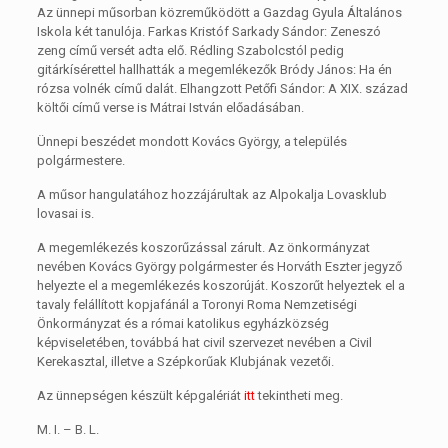
Az ünnepi műsorban közreműködött a Gazdag Gyula Általános
Iskola két tanulója. Farkas Kristóf Sarkady Sándor: Zeneszó
zeng című versét adta elő. Rédling Szabolcstól pedig
gitárkísérettel hallhatták a megemlékezők Bródy János: Ha én
rózsa volnék című dalát. Elhangzott Petőfi Sándor: A XIX. század
költői című verse
is
Mátrai István előadásában.
Ünnepi beszédet mondott Kovács György, a település
polgármestere.
A műsor hangulatához hozzájárultak az Alpokalja Lovasklub
lovasai is.
A megemlékezés koszorűzással zárult.
Az önkormányzat
nevében Kovács György polgármester és Horváth Eszter jegyző
helyezte el a megemlékezés koszorúját. Koszorűt helyeztek el a
tavaly felállított kopjafánál a Toronyi Roma Nemzetiségi
Önkormányzat és a római katolikus egyházközség
képviseletében, továbbá hat civil szervezet nevében a Civil
Kerekasztal, illetve a Szépkorűak Klubjának vezetői.
Az ünnepségen készült képgalériát
itt
tekintheti meg.
M. I. – B. L.