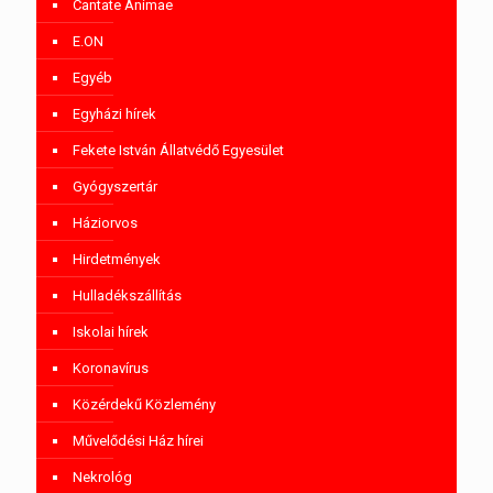
Cantate Animae
E.ON
Egyéb
Egyházi hírek
Fekete István Állatvédő Egyesület
Gyógyszertár
Háziorvos
Hirdetmények
Hulladékszállítás
Iskolai hírek
Koronavírus
Közérdekű Közlemény
Művelődési Ház hírei
Nekrológ