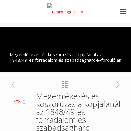
Megemlékezés és koszorúzás a kopjafánál az
1848/49-es forradalom és szabadságharc évfordulóján
Megemlékezés és
koszorúzás a kopjafánál
0
az 1848/49-es
forradalom és
szabadságharc