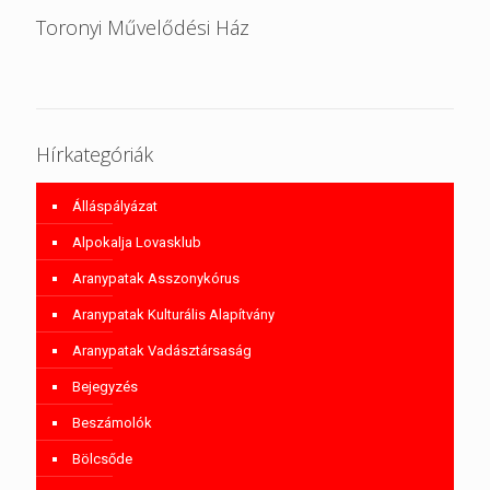
Toronyi Művelődési Ház
Hírkategóriák
Álláspályázat
Alpokalja Lovasklub
Aranypatak Asszonykórus
Aranypatak Kulturális Alapítvány
Aranypatak Vadásztársaság
Bejegyzés
Beszámolók
Bölcsőde