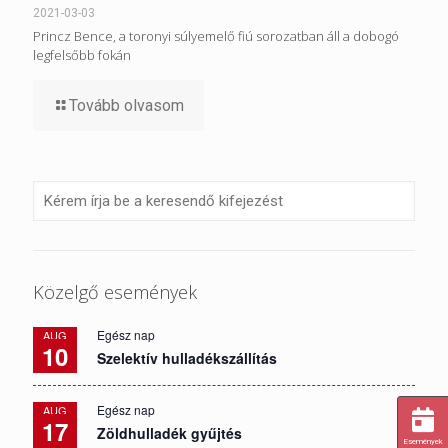
2021-03-03
Princz Bence, a toronyi súlyemelő fiú sorozatban áll a dobogó
legfelsőbb fokán
Tovább olvasom
Közelgő események
Egész nap
AUG
10
Szelektív hulladékszállítás
Egész nap
AUG
17
Zöldhulladék gyűjtés
Események