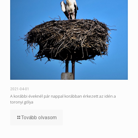
2021-04-01
A korábbi éveknél pár nappal korábban érkezett az idén a
toronyi gólya
Tovább olvasom