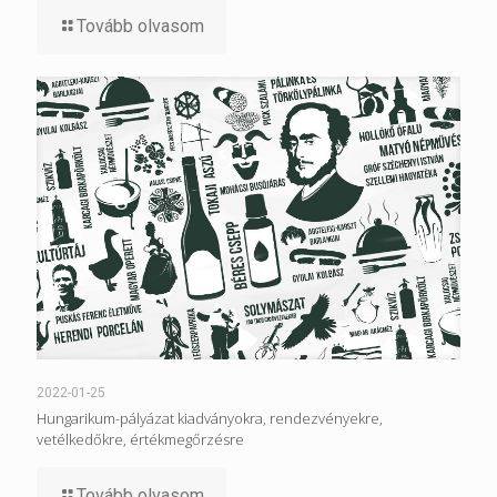
Tovább olvasom
2022-01-25
Hungarikum-pályázat kiadványokra, rendezvényekre,
vetélkedőkre, értékmegőrzésre
Tovább olvasom