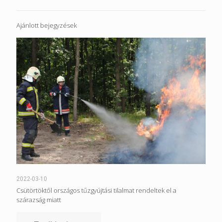
Ajánlott bejegyzések
2022-03-10
Csütörtöktől országos tűzgyújtási tilalmat rendeltek el a
szárazság miatt