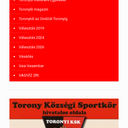
Toronyőr magazin
Toronytól az Ondódi Toronyig
Választás 2019
Választás 2024
Választás 2026
Vásárlás
Vasi Vasember
VASIVÍZ ZRt.