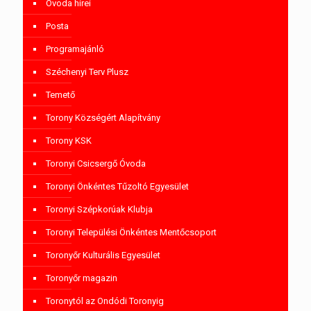
Óvoda hírei
Posta
Programajánló
Széchenyi Terv Plusz
Temető
Torony Községért Alapítvány
Torony KSK
Toronyi Csicsergő Óvoda
Toronyi Önkéntes Tűzoltó Egyesület
Toronyi Szépkorúak Klubja
Toronyi Települési Önkéntes Mentőcsoport
Toronyőr Kulturális Egyesület
Toronyőr magazin
Toronytól az Ondódi Toronyig