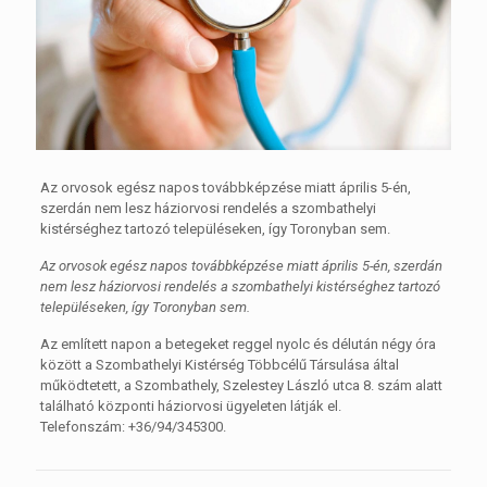
Az orvosok egész napos továbbképzése miatt április 5-én,
szerdán nem lesz háziorvosi rendelés a szombathelyi
kistérséghez tartozó településeken, így Toronyban sem.
Az orvosok egész napos továbbképzése miatt április 5-én, szerdán
nem lesz háziorvosi rendelés a szombathelyi kistérséghez tartozó
településeken, így Toronyban sem.
Az említett napon a betegeket reggel nyolc és délután négy óra
között a Szombathelyi Kistérség Többcélű Társulása által
működtetett, a Szombathely, Szelestey László utca 8. szám alatt
található központi háziorvosi ügyeleten látják el.
Telefonszám: +36/94/345300.