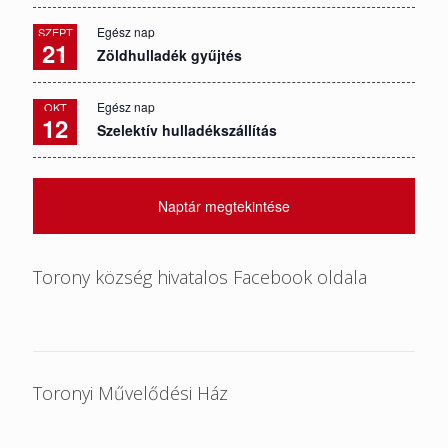
Egész nap
SZEPT
21
Zöldhulladék gyűjtés
Egész nap
OKT
12
Szelektív hulladékszállítás
Naptár megtekintése
Torony község hivatalos Facebook oldala
Toronyi Művelődési Ház