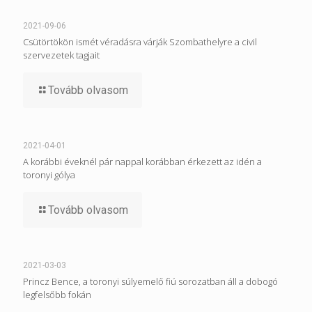
2021-09-06
Csütörtökön ismét véradásra várják Szombathelyre a civil
szervezetek tagjait
Tovább olvasom
2021-04-01
A korábbi éveknél pár nappal korábban érkezett az idén a
toronyi gólya
Tovább olvasom
2021-03-03
Princz Bence, a toronyi súlyemelő fiú sorozatban áll a dobogó
legfelsőbb fokán