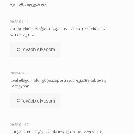
Ajánlott bejegyzések
2022-03-10
Csütörtöktől országos tűzgyújtási tilalmat rendeltek el a
szárazság miatt
Tovább olvasom
2022-02-16
Jóval átlagon felüli gólyaszaporulatot regisztráltak tavaly
Toronyban
Tovább olvasom
2022-01-25
Hungarikum-pályázat kiadványokra, rendezvényekre,