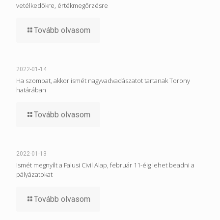
vetélkedőkre, értékmegőrzésre
Tovább olvasom
2022-01-14
Ha szombat, akkor ismét nagyvadvadászatot tartanak Torony
határában
Tovább olvasom
2022-01-13
Ismét megnyílt a Falusi Civil Alap, február 11-éig lehet beadni a
pályázatokat
Tovább olvasom