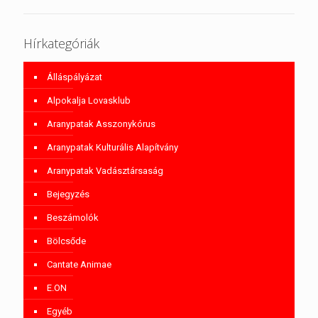
Hírkategóriák
Álláspályázat
Alpokalja Lovasklub
Aranypatak Asszonykórus
Aranypatak Kulturális Alapítvány
Aranypatak Vadásztársaság
Bejegyzés
Beszámolók
Bölcsőde
Cantate Animae
E.ON
Egyéb