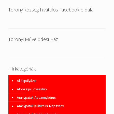
Torony község hivatalos Facebook oldala
Toronyi Művelődési Ház
Hírkategóriák
Álláspályázat
Alpokalja Lovasklub
Aranypatak Asszonykórus
Aranypatak Kulturális Alapítvány