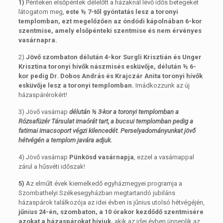
1)
Pénteken elsőpéntek délelőtt a házaknál lévő idős betegeket
látogatom meg,
este ½ 7-től gyóntatás lesz a toronyi
templomban, ezt megelőzően az óndódi kápolnában 6-kor
szentmise, amely elsőpénteki szentmise és nem érvényes
vasárnapra.
2)
Jövő szombaton délután 4-kor Surgli Krisztián és Unger
Krisztina toronyi hívők nászmisés esküvője, délután ½ 6-
kor pedig Dr. Dobos András és Krajczár Anita toronyi hívők
esküvője lesz a toronyi templomban.
Imádkozzunk az új
házaspárérokért!
3) Jövő vasárnap
délután ½ 3-kor a toronyi templomban a
Rózsafüzér Társulat imaórát tart, a bucsui templomban pedig a
fatimai imacsoport végzi kilencedét. Perselyadományunkat jövő
hétvégén a templom javára adjuk.
4) Jövő vasárnap
Pünkösd vasárnapja
, ezzel a vasárnappal
zárul a hűsvéti időszak!
5)
Az elműlt évek kiemelkedő egyházmegyei programja a
Szombathelyi Székesegyházban megtartandó jubiláns
házaspárok találkozója az idei évben is jűnius utolsó hétvégéjén,
jűnius 24-én, szombaton, a 10 órakor kezdődő szentmisére
azokat a házaspárokat hívjuk,
akik az idei évben ünneplik az