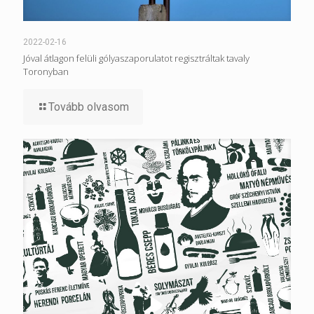
2022-02-16
Jóval átlagon felüli gólyaszaporulatot regisztráltak tavaly
Toronyban
Tovább olvasom