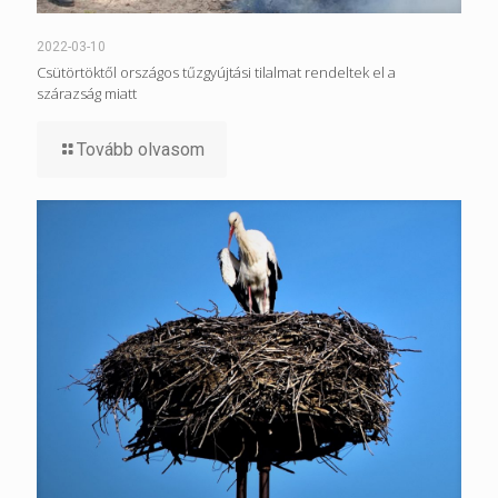
2022-03-10
Csütörtöktől országos tűzgyújtási tilalmat rendeltek el a
szárazság miatt
Tovább olvasom