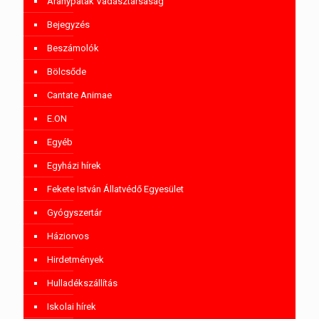
Aranypatak Vadásztársaság
Bejegyzés
Beszámolók
Bölcsőde
Cantate Animae
E.ON
Egyéb
Egyházi hírek
Fekete István Állatvédő Egyesület
Gyógyszertár
Háziorvos
Hirdetmények
Hulladékszállítás
Iskolai hírek