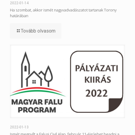
2022-01-14
Ha szombat, akkor ismét nagyvadvadászatot tartanak Torony
határában
Tovább olvasom
2022-01-13
Ismét megnyílt a Falusi Civil Alap, február 11-éig lehet beadni a