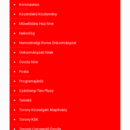
Koronavírus
Közérdekű Közlemény
Művelődési Ház hírei
Nekrológ
Nemzetiségi Roma Önkormányzat
Önkormányzati hírek
Óvoda hírei
Posta
Programajánló
Széchenyi Terv Plusz
Temető
Torony Községért Alapítvány
Torony KSK
Toronyi Csicsergő Óvoda