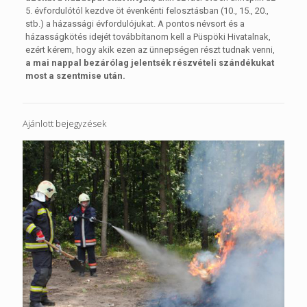
5. évfordulótól kezdve öt évenkénti felosztásban (10., 15., 20.,
stb.) a házassági évfordulójukat. A pontos névsort és a
házasságkötés idejét továbbítanom kell a Püspöki Hivatalnak,
ezért kérem, hogy akik ezen az ünnepségen részt tudnak venni,
a mai nappal bezárólag jelentsék részvételi szándékukat
most a szentmise után.
Ajánlott bejegyzések