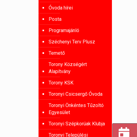
Óvoda hírei
Posta
Programajánló
Széchenyi Terv Plusz
Temető
Torony Községért
Alapítvány
Torony KSK
Toronyi Csicsergő Óvoda
Toronyi Önkéntes Tűzoltó
Egyesület
Toronyi Szépkorúak Klubja
Toronyi Települési