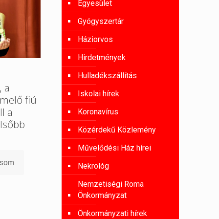
Egyesület
Gyógyszertár
Háziorvos
Hirdetmények
Hulladékszállítás
, a
Iskolai hírek
melő fiú
l a
Koronavírus
lsőbb
Közérdekű Közlemény
Művelődési Ház hírei
asom
Nekrológ
Nemzetiségi Roma
Önkormányzat
Önkormányzati hírek