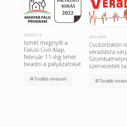
2022-01-13
2021-09-06
Ismét megnyílt a
Csütörtökön i
Falusi Civil Alap,
véradásra várj
február 11-éig lehet
Szombathelyre 
beadni a pályázatokat
szervezetek ta
Tovább olvasom
Tovább olva