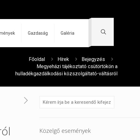
zmények
Gazdaság
Galéria
Főoldal
Hírek
Bejegyzés
Megyeházi tájékoztató csütörtökön a
hulladékgazdálkodási közszolgáltató-váltásról
ról
Közelgő események