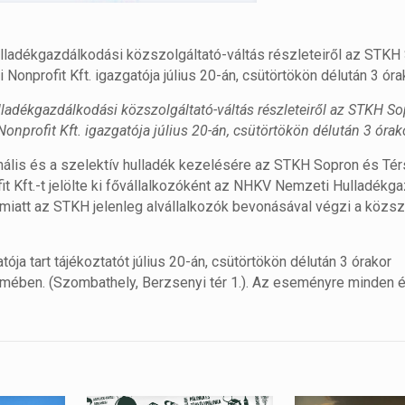
lladékgazdálkodási közszolgáltató-váltás részleteiről az STKH
nprofit Kft. igazgatója július 20-án, csütörtökön délután 3 órak
ladékgazdálkodási közszolgáltató-váltás részleteiről az STKH S
profit Kft. igazgatója július 20-án, csütörtökön délután 3 órak
ális és a szelektív hulladék kezelésére az STKH Sopron és Té
 Kft.-t jelölte ki fővállalkozóként az NHKV Nemzeti Hulladékg
miatt az STKH jelenleg alvállalkozók bevonásával végzi a közsz
ója tart tájékoztatót július 20-án, csütörtökön délután 3 órakor
ében. (Szombathely, Berzsenyi tér 1.). Az eseményre minden 