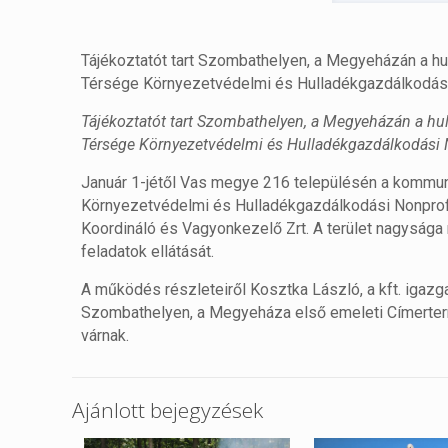
Tájékoztatót tart Szombathelyen, a Megyeházán a hu
Térsége Környezetvédelmi és Hulladékgazdálkodási No
Tájékoztatót tart Szombathelyen, a Megyeházán a hul
Térsége Környezetvédelmi és Hulladékgazdálkodási Non
Január 1-jétől Vas megye 216 településén a kommun
Környezetvédelmi és Hulladékgazdálkodási Nonprofit
Koordináló és Vagyonkezelő Zrt. A terület nagysága 
feladatok ellátását.
A működés részleteiről Kosztka László, a kft. igazgat
Szombathelyen, a Megyeháza első emeleti Címerterm
várnak.
Ajánlott bejegyzések