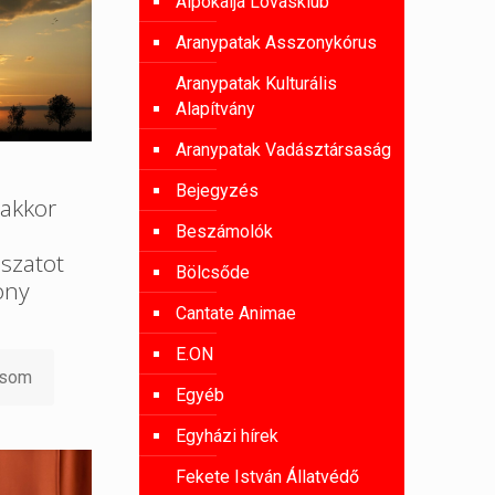
Alpokalja Lovasklub
Aranypatak Asszonykórus
Aranypatak Kulturális
Alapítvány
Aranypatak Vadásztársaság
Bejegyzés
akkor
Beszámolók
szatot
Bölcsőde
ony
Cantate Animae
E.ON
asom
Egyéb
Egyházi hírek
Fekete István Állatvédő