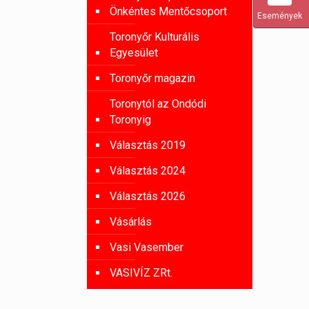
Önkéntes Mentőcsoport
Események
Toronyőr Kulturális
Egyesület
Toronyőr magazin
Toronytól az Ondódi
Toronyig
Választás 2019
Választás 2024
Választás 2026
Vásárlás
Vasi Vasember
VASIVÍZ ZRt.