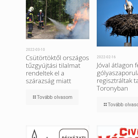
2022-03-10
Csütörtöktől országos
2022-02-16
Jóval átlagon f
tűzgyújtási tilalmat
gólyaszaporul
rendeltek el a
regisztráltak t
szárazság miatt
Toronyban
Tovább olvasom
Tovább olva