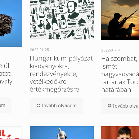
2022-01-25
2022-01-14
Hungarikum-pályázat
Ha szombat, 
elüli
kiadványokra,
ismét
atot
rendezvényekre,
nagyvadvadá
avaly
vetélkedőkre,
tartanak Tor
értékmegőrzésre
határában
som
Tovább olvasom
Tovább olv