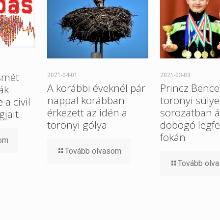
smét
2021-04-01
2021-03-03
A korábbi éveknél pár
Princz Bence
ák
nappal korábban
toronyi súlye
a civil
érkezett az idén a
sorozatban ál
gjait
toronyi gólya
dobogó legfe
fokán
som
Tovább olvasom
Tovább olv