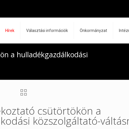
Hírek
Választási információk
Önkormányzat
Inté
kön a hulladékgazdálkodási
koztató csütörtökön a
kodási közszolgáltató-váltás