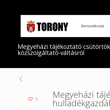
Bemutatkozás
Megyeházi tájékoztató csütörtö
közszolgáltató-váltásról
Megyeházi tájé
0
hulladékgazdál