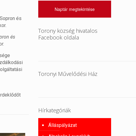
Naptár megtekintése
 Sopron és
or.
Torony község hivatalos
Facebook oldala
opron és
or.
rsége
azdálkodási
olgáltatási
Toronyi Művelődési Ház
érdeklődőt
Hírkategóriák
Álláspályázat