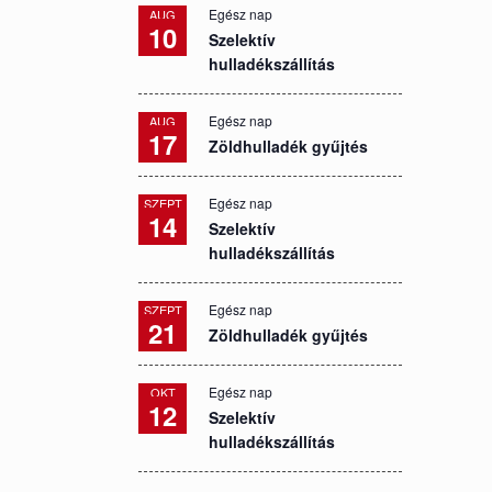
Egész nap
AUG
10
Szelektív
hulladékszállítás
Egész nap
AUG
17
Zöldhulladék gyűjtés
Egész nap
SZEPT
14
Szelektív
hulladékszállítás
Egész nap
SZEPT
21
Zöldhulladék gyűjtés
Egész nap
OKT
12
Szelektív
hulladékszállítás