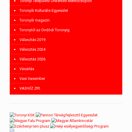
Toronyi Települési Önkéntes Mentőcsoport
Toronyőr Kulturális Egyesület
Toronyőr magazin
Toronytól az Ondódi Toronyig
Választás 2019
Választás 2024
Választás 2026
Vásárlás
Vasi Vasember
VASIVÍZ ZRt.