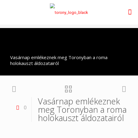
Vasárnap emlékeznek meg Toronyban a roma
holokauszt áldozatairól
Vasárnap emlékeznek
meg Toronyban a roma
0
holokauszt áldozatairól