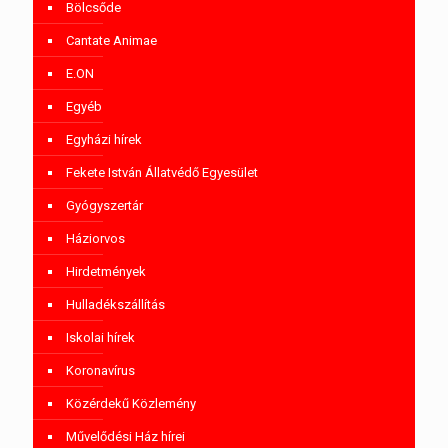
Bölcsőde
Cantate Animae
E.ON
Egyéb
Egyházi hírek
Fekete István Állatvédő Egyesület
Gyógyszertár
Háziorvos
Hirdetmények
Hulladékszállítás
Iskolai hírek
Koronavírus
Közérdekű Közlemény
Művelődési Ház hírei