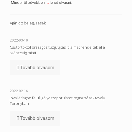
Minderről bővebben
itt
lehet olvasni.
Ajánlott bejegyzések
2022-03-10
Csütörtöktől országos tűzgyújtási tilalmat rendeltek el a
szárazság miatt
Tovább olvasom
2022-02-16
Jóval átlagon felüli gólyaszaporulatot regisztráltak tavaly
Toronyban
Tovább olvasom