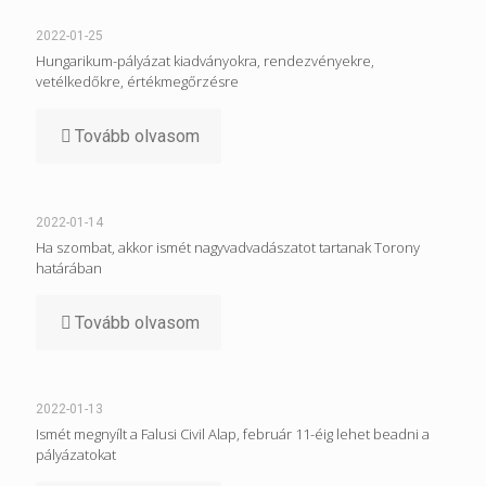
2022-01-25
Hungarikum-pályázat kiadványokra, rendezvényekre,
vetélkedőkre, értékmegőrzésre
Tovább olvasom
2022-01-14
Ha szombat, akkor ismét nagyvadvadászatot tartanak Torony
határában
Tovább olvasom
2022-01-13
Ismét megnyílt a Falusi Civil Alap, február 11-éig lehet beadni a
pályázatokat