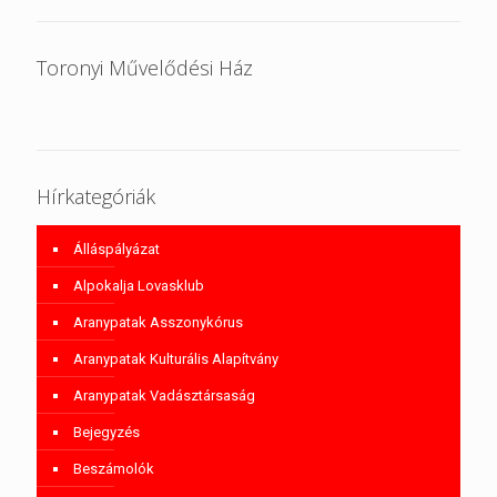
Toronyi Művelődési Ház
Hírkategóriák
Álláspályázat
Alpokalja Lovasklub
Aranypatak Asszonykórus
Aranypatak Kulturális Alapítvány
Aranypatak Vadásztársaság
Bejegyzés
Beszámolók