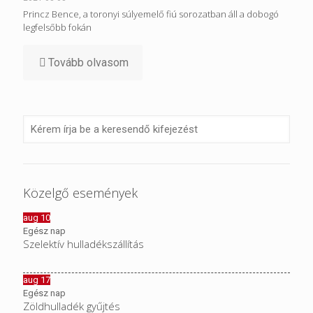
Princz Bence, a toronyi súlyemelő fiú sorozatban áll a dobogó
legfelsőbb fokán
Tovább olvasom
Közelgő események
aug
10
Egész nap
Szelektív hulladékszállítás
aug
17
Egész nap
Zöldhulladék gyűjtés