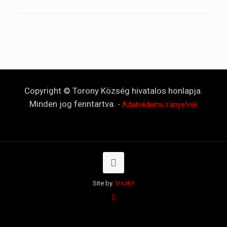
Copyright © Torony Község hivatalos honlapja.
Minden jog fenntartva.
-
Adatvédelmi irányelvek
Site by.
ViszkY