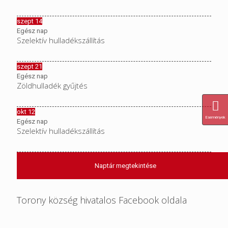
szept
14
Egész nap
Szelektív hulladékszállítás
szept
21
Egész nap
Zöldhulladék gyűjtés
okt
12
Események
Egész nap
Szelektív hulladékszállítás
Naptár megtekintése
Torony község hivatalos Facebook oldala