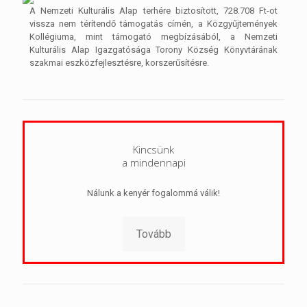
A Nemzeti Kulturális Alap terhére biztosított, 728.708 Ft-ot
vissza nem térítendő támogatás címén, a Közgyűjtemények
Kollégiuma, mint támogató megbízásából, a Nemzeti
Kulturális Alap Igazgatósága Torony Község Könyvtárának
szakmai eszközfejlesztésre, korszerűsítésre.
Kincsünk
a mindennapi
Nálunk a kenyér fogalommá válik!
Tovább