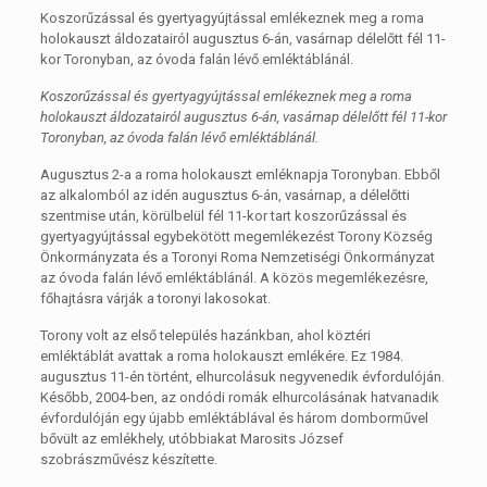
Koszorűzással és gyertyagyújtással emlékeznek meg a roma
holokauszt áldozatairól augusztus 6-án, vasárnap délelőtt fél 11-
kor Toronyban, az óvoda falán lévő emléktáblánál.
Koszorűzással és gyertyagyújtással emlékeznek meg a roma
holokauszt áldozatairól augusztus 6-án, vasárnap délelőtt fél 11-kor
Toronyban, az óvoda falán lévő emléktáblánál.
Augusztus 2-a a roma holokauszt emléknapja Toronyban. Ebből
az alkalomból az idén augusztus 6-án, vasárnap, a délelőtti
szentmise után, körülbelül fél 11-kor tart koszorűzással és
gyertyagyújtással egybekötött megemlékezést Torony Község
Önkormányzata és a Toronyi Roma Nemzetiségi Önkormányzat
az óvoda falán lévő emléktáblánál. A közös megemlékezésre,
főhajtásra várják a toronyi lakosokat.
Torony volt az első település hazánkban, ahol köztéri
emléktáblát avattak a roma holokauszt emlékére. Ez 1984.
augusztus 11-én történt, elhurcolásuk negyvenedik évfordulóján.
Később, 2004-ben, az ondódi romák elhurcolásának hatvanadik
évfordulóján egy újabb emléktáblával és három domborművel
bővült az emlékhely, utóbbiakat Marosits József
szobrászművész készítette.