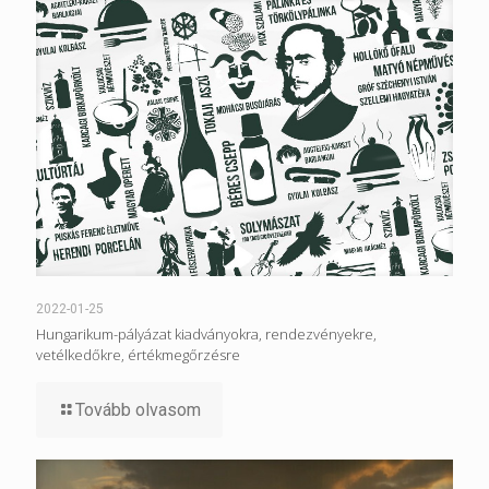
2022-01-25
Hungarikum-pályázat kiadványokra, rendezvényekre,
vetélkedőkre, értékmegőrzésre
Tovább olvasom