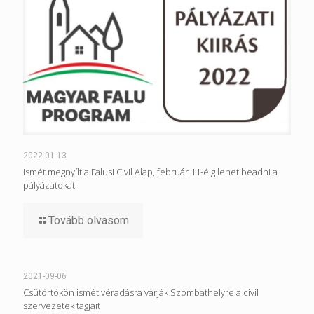
2022-01-13
Ismét megnyílt a Falusi Civil Alap, február 11-éig lehet beadni a
pályázatokat
Tovább olvasom
2021-09-06
Csütörtökön ismét véradásra várják Szombathelyre a civil
szervezetek tagjait