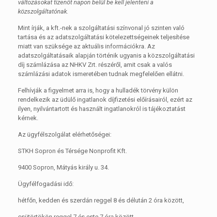
változásokat tizenöt napon belül be kell jelenteni a
közszolgáltatónak.
Mint írják, a kft.-nek a szolgáltatási színvonal jó szinten való
tartása és az adatszolgáltatási kötelezettségeinek teljesítése
miatt van szüksége az aktuális információkra. Az
adatszolgáltatásaik alapján történik ugyanis a közszolgáltatási
díj számlázása az NHKV Zrt. részéről, amit csak a valós
számlázási adatok ismeretében tudnak megfelelően ellátni.
Felhívják a figyelmet arra is, hogy a hulladék törvény külön
rendelkezik az üdülő ingatlanok díjfizetési előírásairól, ezért az
ilyen, nyilvántartott és használt ingatlanokról is tájékoztatást
kérnek.
Az ügyfélszolgálat elérhetőségei:
STKH Sopron és Térsége Nonprofit Kft.
9400 Sopron, Mátyás király u. 34.
Ügyfélfogadási idő:
hétfőn, kedden és szerdán reggel 8 és délután 2 óra között,
csütörtökön reggel 7 és este 7 óra között.