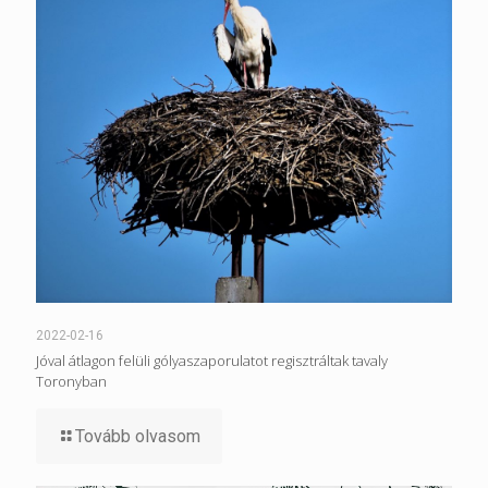
2022-02-16
Jóval átlagon felüli gólyaszaporulatot regisztráltak tavaly
Toronyban
Tovább olvasom