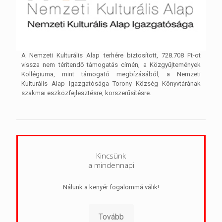
A Nemzeti Kulturális Alap terhére biztosított, 728.708 Ft-ot
vissza nem térítendő támogatás címén, a Közgyűjtemények
Kollégiuma, mint támogató megbízásából, a Nemzeti
Kulturális Alap Igazgatósága Torony Község Könyvtárának
szakmai eszközfejlesztésre, korszerűsítésre.
Kincsünk
a mindennapi
Nálunk a kenyér fogalommá válik!
Tovább