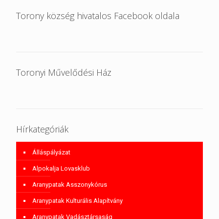
Torony község hivatalos Facebook oldala
Toronyi Művelődési Ház
Hírkategóriák
Álláspályázat
Alpokalja Lovasklub
Aranypatak Asszonykórus
Aranypatak Kulturális Alapítvány
Aranypatak Vadásztársaság