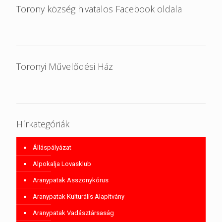
Torony község hivatalos Facebook oldala
Toronyi Művelődési Ház
Hírkategóriák
Álláspályázat
Alpokalja Lovasklub
Aranypatak Asszonykórus
Aranypatak Kulturális Alapítvány
Aranypatak Vadásztársaság