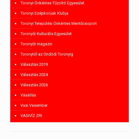
Toronyi Önkéntes Tűzoltó Egyesület
Toronyi Szépkorúak Klubja
Toronyi Települési Önkéntes Mentőcsoport
Toronyőr Kulturális Egyesület
Toronyőr magazin
Toronytól az Ondódi Toronyig
Választás 2019
Választás 2024
Választás 2026
Vásárlás
Vasi Vasember
VASIVÍZ ZRt.