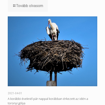
Tovább olvasom
2021-04-01
A korábbi éveknél pár nappal korábban érkezett az idén a
toronyi gólya