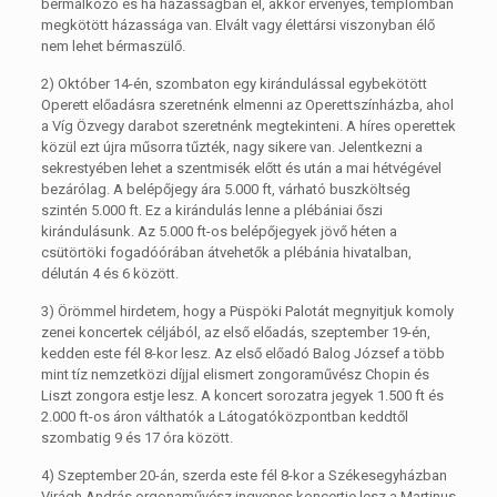
bérmálkozó és ha házasságban él, akkor érvényes, templomban
megkötött házassága van. Elvált vagy élettársi viszonyban élő
nem lehet bérmaszülő.
2) Október 14-én, szombaton egy kirándulással egybekötött
Operett előadásra szeretnénk elmenni az Operettszínházba, ahol
a Víg Özvegy darabot szeretnénk megtekinteni. A híres operettek
közül ezt újra műsorra tűzték, nagy sikere van. Jelentkezni a
sekrestyében lehet a szentmisék előtt és után a mai hétvégével
bezárólag. A belépőjegy ára 5.000 ft, várható buszköltség
szintén 5.000 ft. Ez a kirándulás lenne a plébániai őszi
kirándulásunk. Az 5.000 ft-os belépőjegyek jövő héten a
csütörtöki fogadóórában átvehetők a plébánia hivatalban,
délután 4 és 6 között.
3) Örömmel hirdetem, hogy a Püspöki Palotát megnyitjuk komoly
zenei koncertek céljából, az első előadás, szeptember 19-én,
kedden este fél 8-kor lesz. Az első előadó Balog József a több
mint tíz nemzetközi díjjal elismert zongoraművész Chopin és
Liszt zongora estje lesz. A koncert sorozatra jegyek 1.500 ft és
2.000 ft-os áron válthatók a Látogatóközpontban keddtől
szombatig 9 és 17 óra között.
4) Szeptember 20-án, szerda este fél 8-kor a Székesegyházban
Virágh András orgonaművész ingyenes koncertje lesz a Martinus