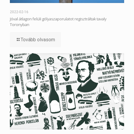
2022-02-16
Jóval átlagon felüli gólyaszaporulatot regisztráltak tavaly
Toronyban
Tovább olvasom