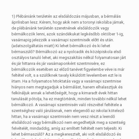
1) Plébániánk területén az elsőáldozás májusban, a bérmálás
áprilisban lesz. Kérem, hogy akik nem a toronyi iskolába járnak,
de plébániánk területén szeretnének elsőáldozók vagy
bérmálkozók lenni, azok szándékukat legkésőbb október 1-ig,
vasárnapig jelezzék a vasárnapi szentmisék előtt és után.
(adatszolgáltatás miatt) Ki lehet bérmálkozó és ki lehet
bérmaszülő? Bérmálkozó az a nyolcadik és középiskola első
osztályos tanuló lehet, aki megszakítás nélkül folyamatosan járt
és jár hittanra és jár vasárnaponként szentmisére, ez
bérmálkozók esetében az előző tanévet figyelembe véve is már
feltétel volt, s a szülőknek tavaly kiküldött levelemben ezt le is
írtam. Ha a folyamatos hitoktatás vagy a vasárnapi szentmise
hiányos nem megtagadjuk a bérmálást, hanem elhalasztjuk és
felkínáljuk annak a lehetőségét, hogy a kimaradt évek hittan
tanulását pótolja, ha ez megtörténik, minden további nélkül lehet
bérmálkozó. A vasárnapi szentmisén való részvétel feltétele a
szentséghez való járulásnak, nem elegendő az iskolai kötelező
hittan, ha a vasárnapi szentmisén nem vesz részt a leendő
elsőáldozó vagy bérmálkozó nem engedhetjük meg a szentség
felvételét, mindaddig, amíg az említett feltételt nem teljesíti. Ki
lehet bérmaszülő? Az a megkeresztelt, aki volt elsőáldozó és