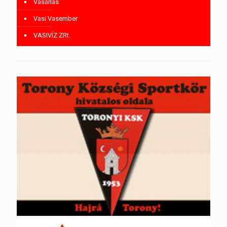
Vásárlás
Vasi Vasember
VASIVÍZ ZRt.