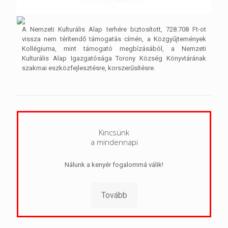
A Nemzeti Kulturális Alap terhére biztosított, 728.708 Ft-ot
vissza nem térítendő támogatás címén, a Közgyűjtemények
Kollégiuma, mint támogató megbízásából, a Nemzeti
Kulturális Alap Igazgatósága Torony Község Könyvtárának
szakmai eszközfejlesztésre, korszerűsítésre.
Kincsünk
a mindennapi
Nálunk a kenyér fogalommá válik!
Tovább