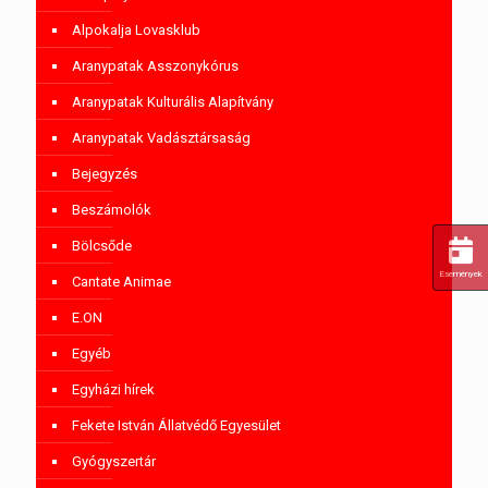
Alpokalja Lovasklub
Aranypatak Asszonykórus
Aranypatak Kulturális Alapítvány
Aranypatak Vadásztársaság
Bejegyzés
Beszámolók
Bölcsőde
Események
Cantate Animae
E.ON
Egyéb
Egyházi hírek
Fekete István Állatvédő Egyesület
Gyógyszertár