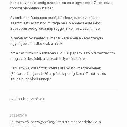
kor, a dozmatié pedig szombaton este ugyancsak 7-kor lesz a
toronyi plébániahivatalban.
Szombaton Bucsuban busójárás lesz, ezért az előesti
szentmisét Dozmaton mutatja be a plébános este 6-kor.
Bucsuban pedig vasárnap reggel 8-kor lesz szentmise.
A héten az ökumenikus imahét keretében a keresztények
egységéért imádkoznak a hívek.
Az e heti filmklub keretében a VI. Pál pápáról szóló filmet tekintik
meg az érdeklődők a szokott helyen és időben.
Január 25-e, csütörtök Szent Pál apostol megtérésének
(Pálfordulás), január 26-a, péntek pedig Szent Timóteus és
Titusz püspökök ünnepe.
Ajánlott bejegyzések
2022-03-10
Csütörtöktől országos tűzgyújtási tilalmat rendeltek el a