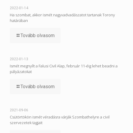
2022-01-14
Ha szombat, akkor ismét nagyvadvadászatot tartanak Torony
határában
Tovább olvasom
2022-01-13
Ismét megnyílt a Falusi Civil Alap, február 11-éig lehet beadni a
pályázatokat
Tovább olvasom
2021-09-06
Csütörtökön ismét véradásra várják Szombathelyre a civil
szervezetek tagjait