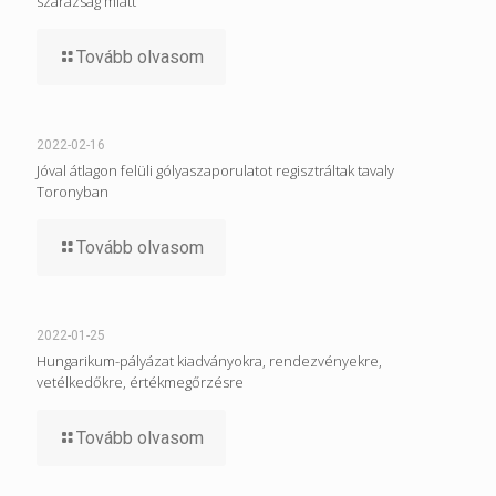
szárazság miatt
Tovább olvasom
2022-02-16
Jóval átlagon felüli gólyaszaporulatot regisztráltak tavaly
Toronyban
Tovább olvasom
2022-01-25
Hungarikum-pályázat kiadványokra, rendezvényekre,
vetélkedőkre, értékmegőrzésre
Tovább olvasom