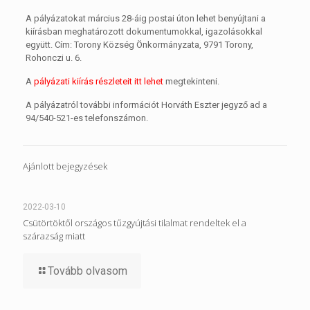
A pályázatokat március 28-áig postai úton lehet benyújtani a
kiírásban meghatározott dokumentumokkal, igazolásokkal
együtt. Cím: Torony Község Önkormányzata, 9791 Torony,
Rohonczi u. 6.
A
pályázati kiírás részleteit itt lehet
megtekinteni.
A pályázatról további információt Horváth Eszter jegyző ad a
94/540-521-es telefonszámon.
Ajánlott bejegyzések
2022-03-10
Csütörtöktől országos tűzgyújtási tilalmat rendeltek el a
szárazság miatt
Tovább olvasom