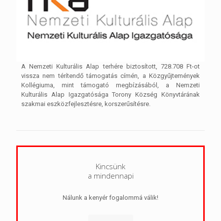
A Nemzeti Kulturális Alap terhére biztosított, 728.708 Ft-ot
vissza nem térítendő támogatás címén, a Közgyűjtemények
Kollégiuma, mint támogató megbízásából, a Nemzeti
Kulturális Alap Igazgatósága Torony Község Könyvtárának
szakmai eszközfejlesztésre, korszerűsítésre.
Kincsünk
a mindennapi
Nálunk a kenyér fogalommá válik!