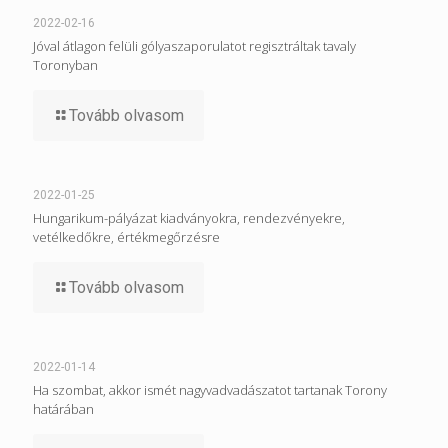
2022-02-16
Jóval átlagon felüli gólyaszaporulatot regisztráltak tavaly
Toronyban
Tovább olvasom
2022-01-25
Hungarikum-pályázat kiadványokra, rendezvényekre,
vetélkedőkre, értékmegőrzésre
Tovább olvasom
2022-01-14
Ha szombat, akkor ismét nagyvadvadászatot tartanak Torony
határában