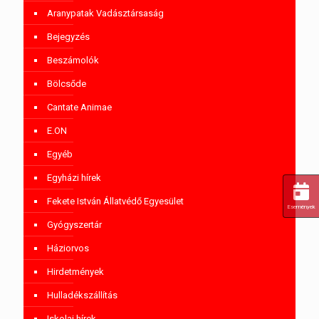
Aranypatak Vadásztársaság
Bejegyzés
Beszámolók
Bölcsőde
Cantate Animae
E.ON
Egyéb
Egyházi hírek
Fekete István Állatvédő Egyesület
Események
Gyógyszertár
Háziorvos
Hirdetmények
Hulladékszállítás
Iskolai hírek