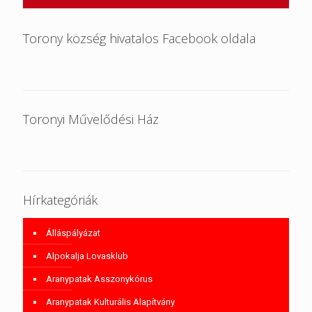
Torony község hivatalos Facebook oldala
Toronyi Művelődési Ház
Hírkategóriák
Álláspályázat
Alpokalja Lovasklub
Aranypatak Asszonykórus
Aranypatak Kulturális Alapítvány