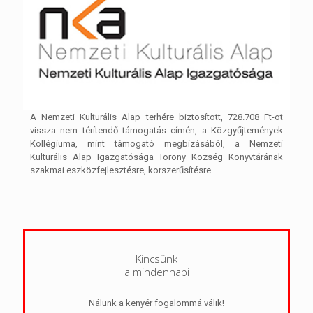
A Nemzeti Kulturális Alap terhére biztosított, 728.708 Ft-ot
vissza nem térítendő támogatás címén, a Közgyűjtemények
Kollégiuma, mint támogató megbízásából, a Nemzeti
Kulturális Alap Igazgatósága Torony Község Könyvtárának
szakmai eszközfejlesztésre, korszerűsítésre.
Kincsünk
a mindennapi
Nálunk a kenyér fogalommá válik!