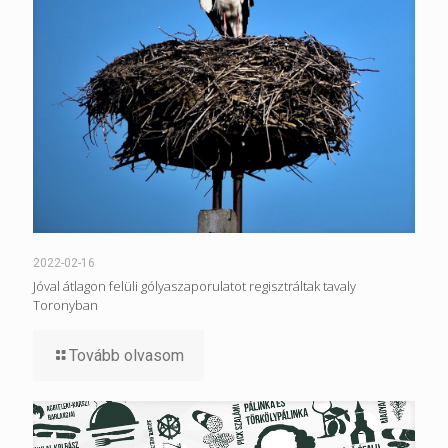
2022-02-16
Jóval átlagon felüli gólyaszaporulatot regisztráltak tavaly
Toronyban
Tovább olvasom