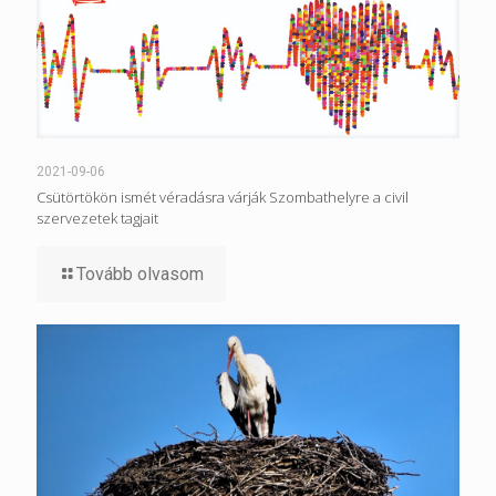
2021-09-06
Csütörtökön ismét véradásra várják Szombathelyre a civil
szervezetek tagjait
Tovább olvasom