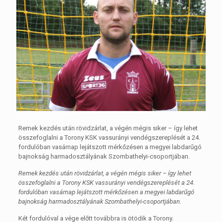
Remek kezdés után rövidzárlat, a végén mégis siker – így lehet
összefoglalni a Torony KSK vassurányi vendégszereplését a 24.
fordulóban vasárnap lejátszott mérkőzésen a megyei labdarűgó
bajnokság harmadosztályának Szombathelyi-csoportjában.
Remek kezdés után rövidzárlat, a végén mégis siker – így lehet
összefoglalni a Torony KSK vassurányi vendégszereplését a 24.
fordulóban vasárnap lejátszott mérkőzésen a megyei labdarűgó
bajnokság harmadosztályának Szombathelyi-csoportjában.
Két fordulóval a vége előtt továbbra is ötödik a Torony.