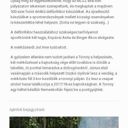
Újság még az egyesületünknél, hogy az MLSZ által kiírt
pályázaton sikeresen szerepeltünk, és megkaptuk a majdnem
500 ezer forint értékű defibrillátor készüléket. Az újraélesztő
készüléket a sportrendezvények mellett községi eseményeken
is készenlétbe lehet helyezni. (Soha ne legyen rá szükség…)
A defibrillátor használatához szükséges tanfolyamot
sportkörünk két tagja, Kopácsi Anita és Binger Ákos elvégezte.
A mérkőzésről
Joó Imre
tudósított.
A győzelem ellenére nem tudott javítani a Torony a helyezésén,
két mérkőzéssel a bajnokság vége előtt továbbra is ötödik a
tabellán, öt ponttal lemaradva a dobogósoktól. Június első
vasárnapján a második helyezett Oszkó-Győrvár lesz a vendég, a
mérkőzés fél 3-kor kezdődik a toronyi pályán. Ez lesz a csapat
utolsó hazai találkozója a 2017/18-as bajnokságban. A Torony
egy héttel később Nemeskoltán fejezi be a pontgyújtést.
Ajánlott bejegyzések