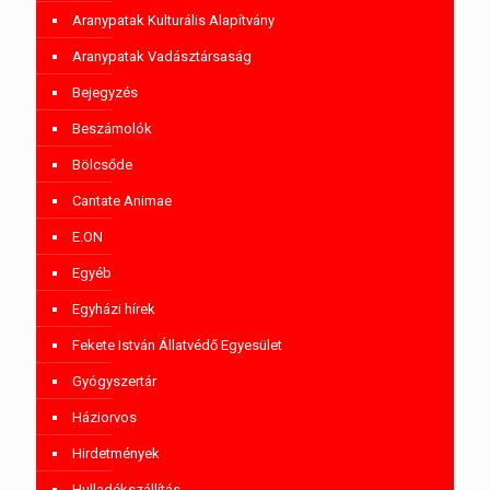
Aranypatak Kulturális Alapítvány
Aranypatak Vadásztársaság
Bejegyzés
Beszámolók
Bölcsőde
Cantate Animae
E.ON
Egyéb
Egyházi hírek
Fekete István Állatvédő Egyesület
Gyógyszertár
Háziorvos
Hirdetmények
Hulladékszállítás