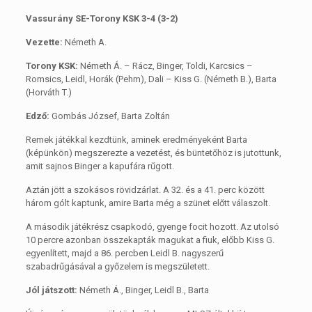
Vassurány SE-Torony KSK 3-4 (3-2)
Vezette:
Németh A.
Torony KSK:
Németh Á. – Rácz, Binger, Toldi, Karcsics –
Romsics, Leidl, Horák (Pehm), Dali – Kiss G. (Németh B.), Barta
(Horváth T.)
Edző:
Gombás József, Barta Zoltán
Remek játékkal kezdtünk, aminek eredményeként Barta
(képünkön) megszerezte a vezetést, és büntetőhöz is jutottunk,
amit sajnos Binger a kapufára rűgott.
Aztán jött a szokásos rövidzárlat. A 32. és a 41. perc között
három gólt kaptunk, amire Barta még a szünet előtt válaszolt.
A második játékrész csapkodó, gyenge focit hozott. Az utolsó
10 percre azonban összekapták magukat a fiuk, előbb Kiss G.
egyenlített, majd a 86. percben Leidl B. nagyszerű
szabadrűgásával a győzelem is megszületett.
Jól játszott:
Németh Á., Binger, Leidl B., Barta