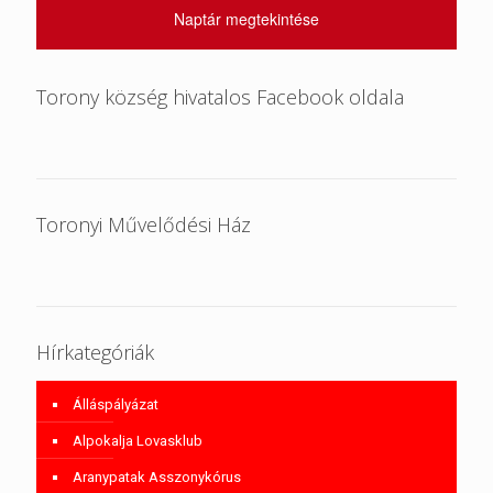
Naptár megtekintése
Torony község hivatalos Facebook oldala
Toronyi Művelődési Ház
Hírkategóriák
Álláspályázat
Alpokalja Lovasklub
Aranypatak Asszonykórus