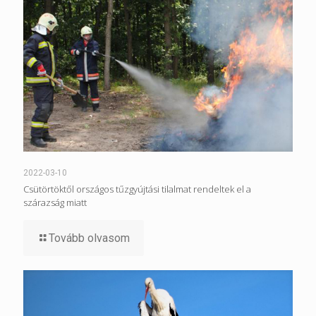
2022-03-10
Csütörtöktől országos tűzgyújtási tilalmat rendeltek el a
szárazság miatt
Tovább olvasom