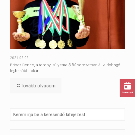
2021-03-03
Princz Bence, a toronyi súlyemelő fiú sorozatban áll a dobogó
legfelsőbb fokán
Tovább olvasom
Események