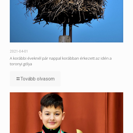
2021-04-01
A korábbi éveknél pár nappal korábban érkezett az idén a
toronyi gólya
Tovább olvasom