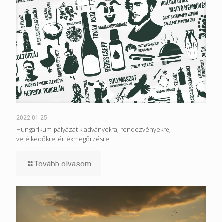
2022-01-25
Hungarikum-pályázat kiadványokra, rendezvényekre,
vetélkedőkre, értékmegőrzésre
Tovább olvasom