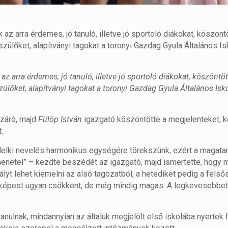
 az arra érdemes, jó tanuló, illetve jó sportoló diákokat, köszönt
ülőket, alapítványi tagokat a toronyi Gazdag Gyula Általános Is
az arra érdemes, jó tanuló, illetve jó sportoló diákokat, köszöntöt
lőket, alapítványi tagokat a toronyi Gazdag Gyula Általános Isk
vzáró, majd
Fülöp István
igazgató köszöntötte a megjelenteket, k
.
a lelki nevelés harmonikus egységére törekszünk, ezért a magata
enetel” – kezdte beszédét az igazgató, majd ismertette, hogy m
lyt lehet kiemelni az alsó tagozatból, a hetediket pedig a felső
z képest ugyan csökkent, de még mindig magas. A legkevesebbet
anulnak, mindannyian az általuk megjelölt első iskolába nyertek f