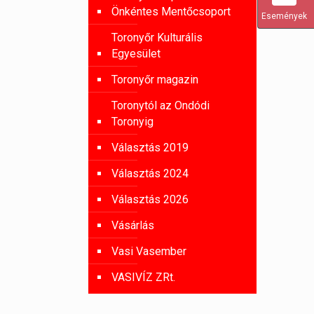
Önkéntes Mentőcsoport
Események
Toronyőr Kulturális
Egyesület
Toronyőr magazin
Toronytól az Ondódi
Toronyig
Választás 2019
Választás 2024
Választás 2026
Vásárlás
Vasi Vasember
VASIVÍZ ZRt.