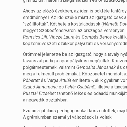
gimnázium, három szakgimnázium és öt szakközépis
Ahogy az előző években, az idén is sokféle tantárgyi
eredménnyel. Az idő szűke miatt az igazgató csak a
“szállították”. Két hete a kosárlabdások (
Németh Doro
megyét Székesfehérváron, az országos versenyen. Hé
Romsics Lili, Vincze Laura
és
Gombás Bence
kvalifi
képzőművészeti szakkör pályázati és versenyered
Örömmel jelentette be az igazgató, hogy a tavaly nyár
tavasszal pedig a sportpályák is megújultak. Köszön
polgármesternek, valamint
Gerbosits Jánosnak
és cs
meg a felmerült problémákat. Köszönetet mondott a
Róbertet
és
Varga Attilát
említette -, akik gyakran vo
Szabó Annamária
és
Fehér Csabáné
), illetve a tánct
Pusztai Erzsébet
tanítónő lelkes és odaadó munkáját, 
a negyedik osztályban.
Ezután a jubiláns pedagógusokat köszöntötték, majd a
A grémiumban személyi változások is voltak.