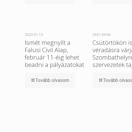
2022-01-13
2021-09-06
Ismét megnyílt a
Csütörtökön i
Falusi Civil Alap,
véradásra várj
február 11-éig lehet
Szombathelyre 
beadni a pályázatokat
szervezetek ta
Tovább olvasom
Tovább olva