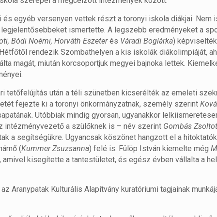
kola szerepel a megcélzott intézmények között.
 és egyéb versenyen vettek részt a toronyi iskola diákjai. Nem 
 legjelentősebbeket ismertette. A legszebb eredményeket a spo
ti, Bódi Noémi, Horváth Eszeter
és
Váradi Boglárka
) képviselté
tfőtől rendezik Szombathelyen a kis iskolák diákolimpiáját, a
kálta magát, miután korcsoportjuk megyei bajnoka lettek. Kiemel
ményei.
i tetőfelújítás után a téli szünetben kicserélték az emeleti sze
etét fejezte ki a toronyi önkormányzatnak, személy szerint
Ková
apatának. Utóbbiak mindig gyorsan, ugyanakkor lelkiismeretese
z intézményvezető a szülőknek is – név szerint
Gombás Zsoltot
ltak a segítségükre. Ugyancsak köszönet hangzott el a hitoktatók
anárnő (
Kummer Zsuzsanna
) felé is. Fülöp István kiemelte még
M
amivel kisegítette a tantestületet, és egész évben vállalta a he
z Aranypatak Kulturális Alapítvány kuratóriumi tagjainak munkájá