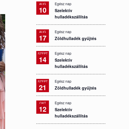
Egész nap
AUG
10
Szelektív
hulladékszállítás
Egész nap
AUG
17
Zöldhulladék gyűjtés
Egész nap
SZEPT
14
Szelektív
hulladékszállítás
Egész nap
SZEPT
21
Zöldhulladék gyűjtés
Egész nap
OKT
12
Szelektív
hulladékszállítás