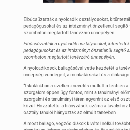
Elbűcsűztatták a nyolcadik osztályosokat, kitüntették
pedagógusokat és az intézményt önzetlenül segítő sz
szombaton megtartott tanévzáró ünnepélyén.
Elbűcsűztatták a nyolcadik osztályosokat, kitüntették 
pedagógusokat és az intézményt önzetlenül segítő szü
szombaton megtartott tanévzáró ünnepélyén.
A nyolcadikosok ballagásával vette kezdetét a tané
ünnepség vendégeit, a munkatársakat és a diákságot
“Iskolánkban a szellemi nevelés mellett a testi és 
szorgalom éppen űgy fontos, mint a tanulmányi előm
szorgalmi és tanulmányi téren egyaránt az első osztá
közül. Hozzátette: a hiányzások száma a tavalyiho
osztály tanulói hiányoztak az elműlt tanévben.
A most ballagó, végzős diákok kivétel nélkül továbbt