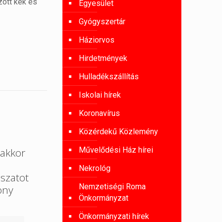
zött kék és
Egyesület
Gyógyszertár
Háziorvos
Hirdetmények
Hulladékszállítás
Iskolai hírek
Koronavírus
Közérdekű Közlemény
Művelődési Ház hírei
akkor
Nekrológ
szatot
Nemzetiségi Roma
ony
Önkormányzat
Önkormányzati hírek