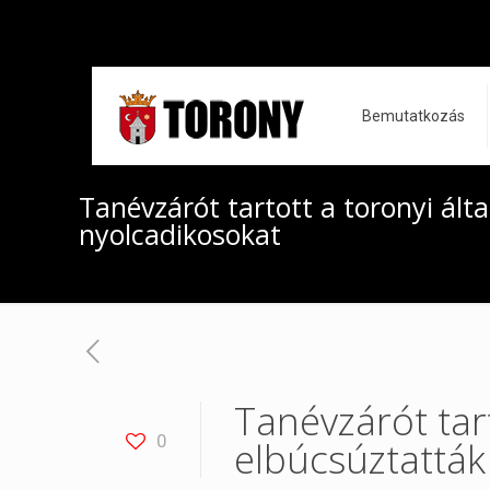
Bemutatkozás
Tanévzárót tartott a toronyi álta
nyolcadikosokat
Tanévzárót tart
0
elbúcsúztatták