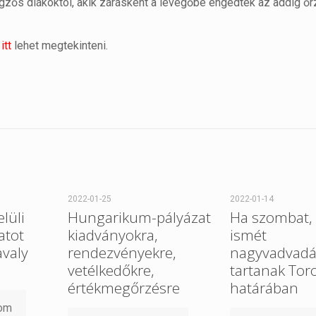
ős diákoktól, akik zárásként a levegőbe engedték az addig őr
itt
lehet megtekinteni.
2022-01-25
2022-01-14
elüli
Hungarikum-pályázat
Ha szombat, 
atot
kiadványokra,
ismét
avaly
rendezvényekre,
nagyvadvadá
vetélkedőkre,
tartanak Tor
értékmegőrzésre
határában
som