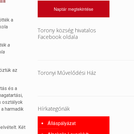
Naptár megtekintése
ötték a
kola
Torony község hivatalos
Facebook oldala
ték a
ola
öztük az
Toronyi Művelődési Ház
rtás és a
agatartási,
s osztályok
Hírkategóriák
 a harmadik
Álláspályázat
elvételt. Két