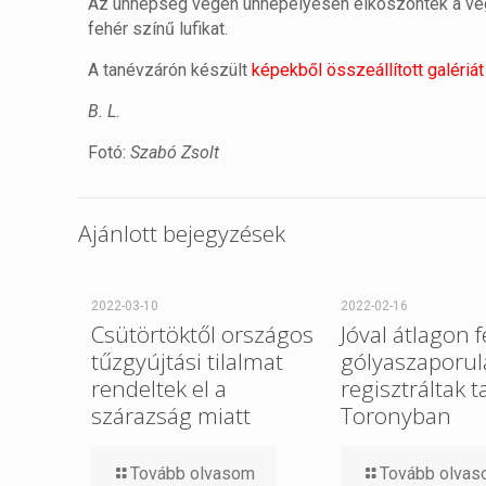
Az ünnepség végén ünnepélyesen elköszöntek a végz
fehér színű lufikat.
A tanévzárón készült
képekből összeállított galériát 
B. L.
Fotó:
Szabó Zsolt
Ajánlott bejegyzések
2022-03-10
2022-02-16
Csütörtöktől országos
Jóval átlagon f
tűzgyújtási tilalmat
gólyaszaporul
rendeltek el a
regisztráltak t
szárazság miatt
Toronyban
Tovább olvasom
Tovább olva