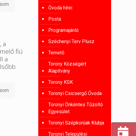
asom
Óvoda hírei
Posta
Programajánló
Széchenyi Terv Plusz
, a
melő fiú
Temető
l a
Torony Községért
lsőbb
Alapítvány
Torony KSK
asom
Toronyi Csicsergő Óvoda
Toronyi Önkéntes Tűzoltó
Egyesület
Toronyi Szépkorúak Klubja
Toronyi Települési