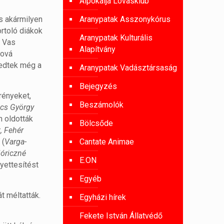
Alpokalja Lovasklub
Aranypatak Asszonykórus
is akármilyen
rtoló diákok
Aranypatak Kulturális
k Vas
Alapítvány
hová
kedtek még a
Aranypatak Vadásztársaság
Bejegyzés
krényeket,
Beszámolók
cs György
n oldották
Bölcsőde
, Fehér
Cantate Animae
 (
Varga-
óriczné
E.ON
lyettesítést
Egyéb
t méltatták.
Egyházi hírek
Fekete István Állatvédő