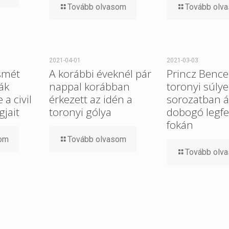
Tovább olvasom
Tovább olv
2021-04-01
2021-03-03
smét
A korábbi éveknél pár
Princz Bence
ák
nappal korábban
toronyi súlye
a civil
érkezett az idén a
sorozatban ál
gjait
toronyi gólya
dobogó legfe
fokán
som
Tovább olvasom
Tovább olv