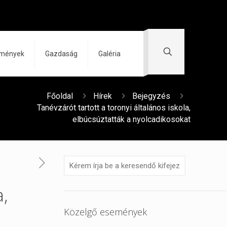
zmények
Gazdaság
Galéria
Főoldal
Hírek
Bejegyzés
Tanévzárót tartott a toronyi általános iskola,
elbúcsúztatták a nyolcadikosokat
a,
Közelgő események