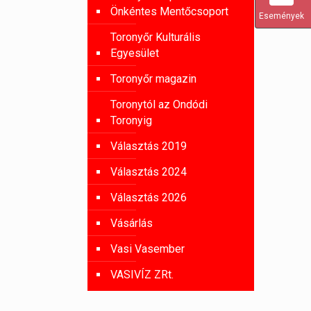
Önkéntes Mentőcsoport
Események
Toronyőr Kulturális
Egyesület
Toronyőr magazin
Toronytól az Ondódi
Toronyig
Választás 2019
Választás 2024
Választás 2026
Vásárlás
Vasi Vasember
VASIVÍZ ZRt.