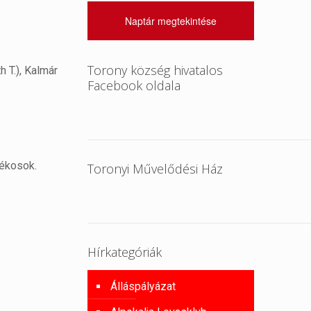
Naptár megtekintése
Torony község hivatalos
h T.), Kalmár
Facebook oldala
tékosok.
Toronyi Művelődési Ház
Hírkategóriák
Álláspályázat