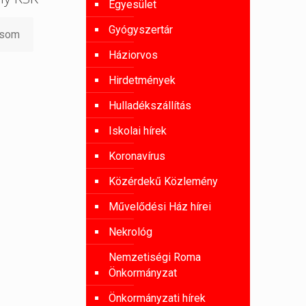
Egyesület
Gyógyszertár
asom
Háziorvos
Hirdetmények
Hulladékszállítás
Iskolai hírek
Koronavírus
Közérdekű Közlemény
Művelődési Ház hírei
Nekrológ
Nemzetiségi Roma
Önkormányzat
Önkormányzati hírek