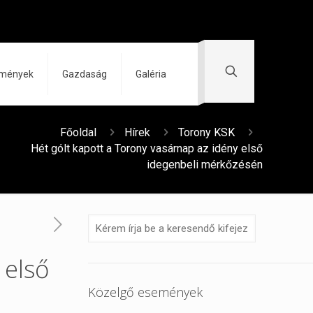
zmények
Gazdaság
Galéria
Főoldal
Hírek
Torony KSK
Hét gólt kapott a Torony vasárnap az idény első
idegenbeli mérkőzésén
 első
Közelgő események