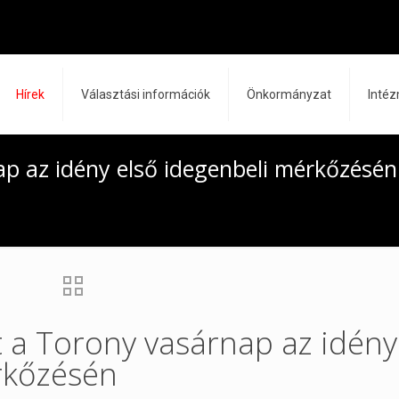
Hírek
Választási információk
Önkormányzat
Inté
ap az idény első idegenbeli mérkőzésén
t a Torony vasárnap az idény
rkőzésén