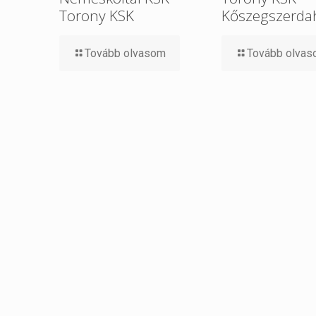
Torony KSK
Kőszegszerdah
Tovább olvasom
Tovább olva