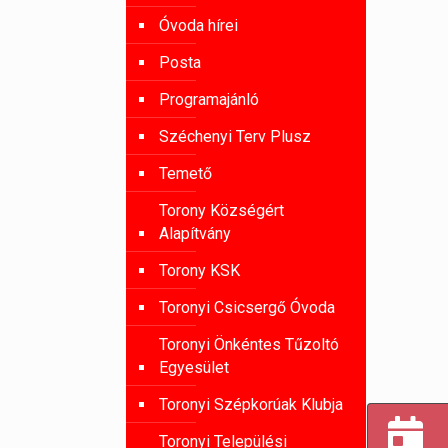
Óvoda hírei
Posta
Programajánló
Széchenyi Terv Plusz
Temető
Torony Községért
Alapítvány
Torony KSK
Toronyi Csicsergő Óvoda
Toronyi Önkéntes Tűzoltó
Egyesület
Toronyi Szépkorúak Klubja
Toronyi Települési