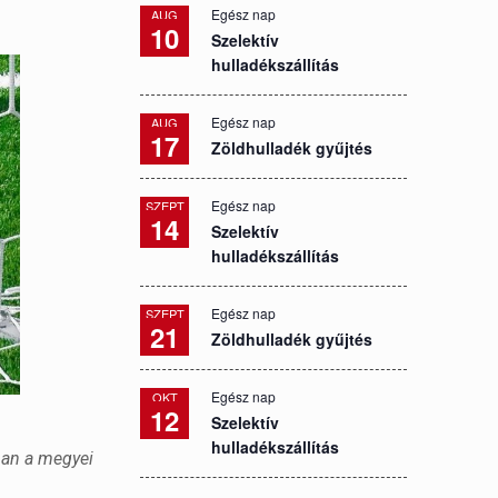
Egész nap
AUG
10
Szelektív
hulladékszállítás
Egész nap
AUG
17
Zöldhulladék gyűjtés
Egész nap
SZEPT
14
Szelektív
hulladékszállítás
Egész nap
SZEPT
21
Zöldhulladék gyűjtés
Egész nap
OKT
12
Szelektív
hulladékszállítás
ban a megyei