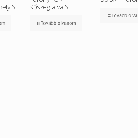
ely SE
Kőszegfalva SE
Tovább olv
som
Tovább olvasom