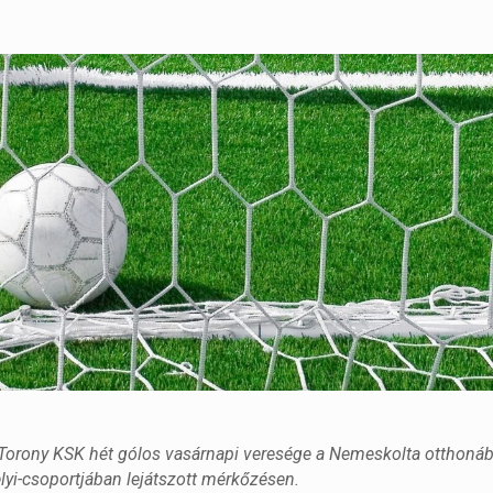
a Torony KSK hét gólos vasárnapi veresége a Nemeskolta otthoná
i-csoportjában lejátszott mérkőzésen.