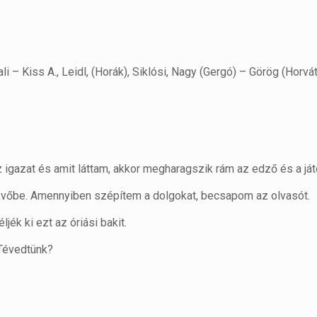
 – Kiss A., Leidl, (Horák), Siklósi, Nagy (Gergó) – Görög (Horvát
 igazat és amit láttam, akkor megharagszik rám az edző és a já
ekvőbe. Amennyiben szépítem a dolgokat, becsapom az olvasót.
jék ki ezt az óriási bakit.
 Tévedtünk?