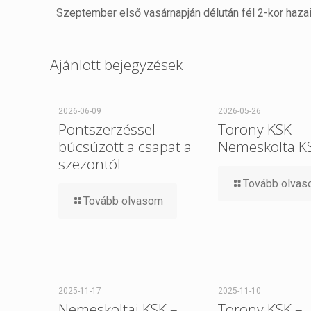
Szeptember első vasárnapján délután fél 2-kor hazai 
Ajánlott bejegyzések
2026-06-09
2026-05-26
Pontszerzéssel
Torony KSK –
búcsúzott a csapat a
Nemeskolta K
szezontól
Tovább olva
Tovább olvasom
2025-11-17
2025-11-10
Nemeskoltai KSK –
Torony KSK –