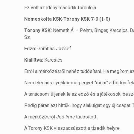
Ez volt az idény második fordulója.
Nemeskolta KSK-Torony KSK 7-0 (1-0)
Torony KSK:
Németh Á. – Pehm, Binger, Karcsics, Dali
Sz.
Edző:
Gombás József
Kiállítva:
Karcsics
Erről a mérkőzésről nehéz tudósítani. Ha megírom az
Nem elegáns ilyenkor még egyet “rúgni” a földön f
A tanácsom: üljenek le az edző és a játékosok, beszél
Pedig páran azt hittük, hogy alakulgat egy új csapat.
A mérkőzésről
Joó Imre
tudósított.
A Torony KSK visszacsúszott a tizedik helyre.