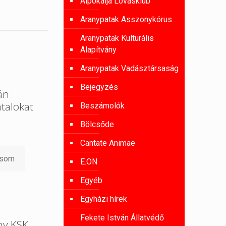
Alpokalja Lovasklub
Aranypatak Asszonykórus
Aranypatak Kulturális
Alapítvány
Aranypatak Vadásztársaság
Bejegyzés
án
atalokat
Beszámolók
Bölcsőde
Cantate Animae
asom
E.ON
Egyéb
Egyházi hírek
Fekete István Állatvédő
ny KSK