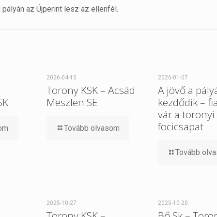
pályán az Újperint lesz az ellenfél.
2026-04-15
2026-01-07
Torony KSK – Acsád
A jövő a pály
SK
Meszlen SE
kezdődik – fi
vár a toronyi
focicsapat
som
Tovább olvasom
Tovább olv
2025-10-27
2025-10-20
Torony KSK –
Bő Sk – Toro