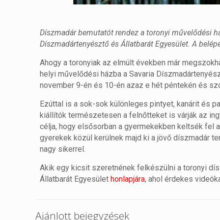
Díszmadár bemutatót rendez a toronyi művelődési h
Díszmadártenyésztő és Állatbarát Egyesület. A belépé
Ahogy a toronyiak az elmúlt években már megszokha
helyi művelődési házba a Savaria Díszmadártenyésztő
november 9-én és 10-én azaz e hét péntekén és sz
Ezúttal is a sok-sok különleges pintyet, kanárit és 
kiállítók természetesen a felnőtteket is várják az i
célja, hogy elsősorban a gyermekekben keltsék fel a 
gyerekek közül kerülnek majd ki a jövő díszmadár 
nagy sikerrel.
Akik egy kicsit szeretnének felkészülni a toronyi 
Állatbarát Egyesület
honlapjára
, ahol érdekes videók
Ajánlott bejegyzések