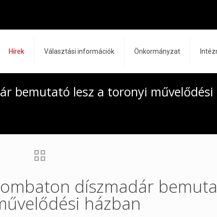
Hírek
Választási információk
Önkormányzat
Inté
r bemutató lesz a toronyi művelődési
zombaton díszmadár bemuta
 művelődési házban