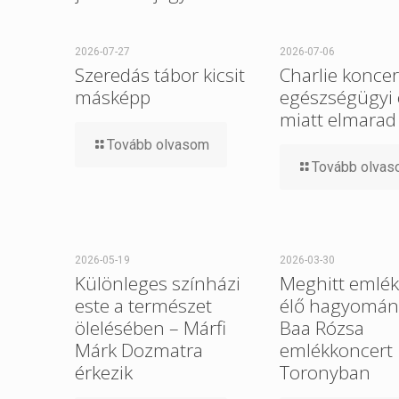
2026-07-27
2026-07-06
Szeredás tábor kicsit
Charlie koncer
másképp
egészségügyi
miatt elmarad
Tovább olvasom
Tovább olva
2026-05-19
2026-03-30
Különleges színházi
Meghitt emlék
este a természet
élő hagyomány 
ölelésében – Márfi
Baa Rózsa
Márk Dozmatra
emlékkoncert
érkezik
Toronyban