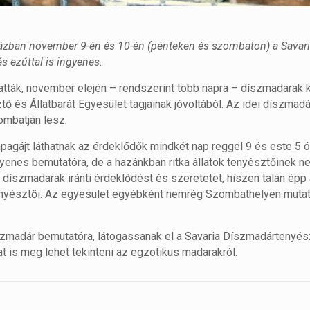
ázban november 9-én és 10-én (pénteken és szombaton) a Savar
s ezúttal is ingyenes.
tták, november elején – rendszerint több napra – díszmadarak 
 és Állatbarát Egyesület tagjainak jóvoltából. Az idei díszmad
ombatján lesz
.
papagájt láthatnak az érdeklődők mindkét nap reggel 9 és este 5 ó
ngyenes bemutatóra, de a hazánkban ritka állatok tenyésztőinek ne
díszmadarak iránti érdeklődést és szeretetet, hiszen talán épp 
tenyésztői. Az egyesület egyébként nemrég Szombathelyen muta
díszmadár bemutatóra, látogassanak el a Savaria Díszmadártenyés
at is meg lehet tekinteni az egzotikus madarakról.