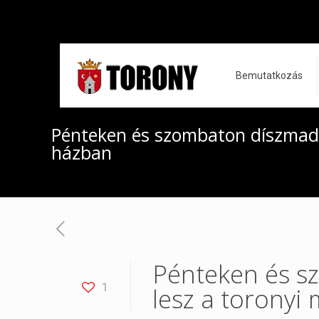
Bemutatkozás
Pénteken és szombaton díszmadá
házban
Pénteken és s
1
lesz a toronyi