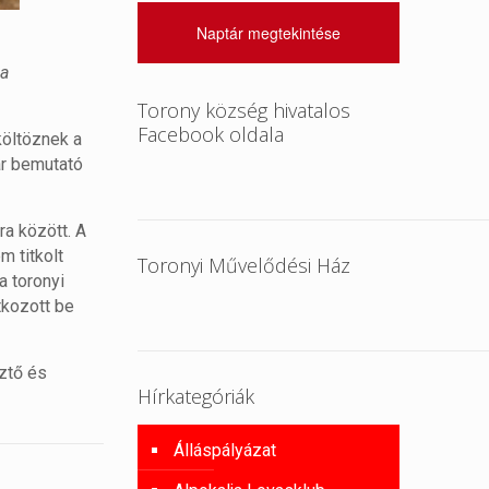
Naptár megtekintése
ia
Torony község hivatalos
Facebook oldala
költöznek a
ár bemutató
ra között. A
m titkolt
Toronyi Művelődési Ház
a toronyi
tkozott be
ztő és
Hírkategóriák
Álláspályázat