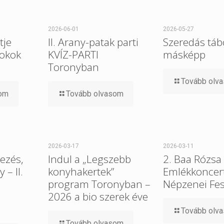
2026-06-01
2026-05-27
tje
II. Arany-patak parti
Szeredás tábo
 okok
KVÍZ-PARTI
másképp
Toronyban
Tovább olv
som
Tovább olvasom
2026-03-17
2026-03-11
ezés,
Indul a „Legszebb
2. Baa Rózsa
– II.
konyhakertek”
Emlékkoncert
program Toronyban –
Népzenei Fes
2026 a bio szerek éve
Tovább olv
Tovább olvasom