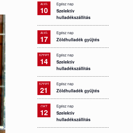
Egész nap
AUG
10
Szelektív
hulladékszállítás
Egész nap
AUG
17
Zöldhulladék gyűjtés
Egész nap
SZEPT
14
Szelektív
hulladékszállítás
Egész nap
SZEPT
21
Zöldhulladék gyűjtés
Egész nap
OKT
12
Szelektív
hulladékszállítás