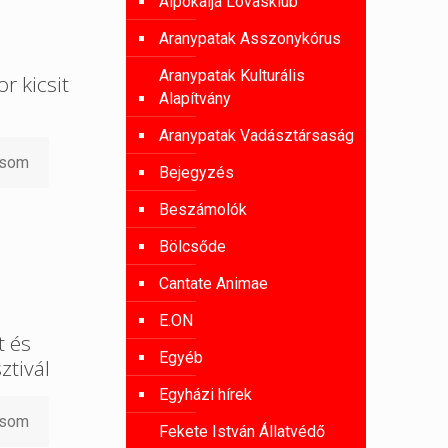
Alpokalja Lovasklub
Aranypatak Asszonykórus
Aranypatak Kulturális
r kicsit
Alapítvány
Aranypatak Vadásztársaság
asom
Bejegyzés
Beszámolók
Bölcsőde
Cantate Animae
E.ON
 és
Egyéb
ztivál
Egyházi hírek
asom
Fekete István Állatvédő