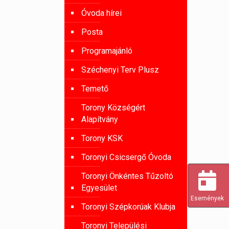
Óvoda hírei
Posta
Programajánló
Széchenyi Terv Plusz
Temető
Torony Községért
Alapítvány
Torony KSK
Toronyi Csicsergő Óvoda
Toronyi Önkéntes Tűzoltó
Egyesület
Események
Toronyi Szépkorúak Klubja
Toronyi Települési