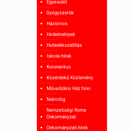
Egyesület
Gyógyszertár
Háziorvos
Hirdetmények
Hulladékszállítás
Iskolai hírek
Koronavírus
Közérdekű Közlemény
Művelődési Ház hírei
Nekrológ
Nemzetiségi Roma
Önkormányzat
Önkormányzati hírek