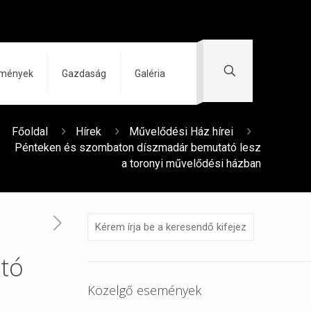
zmények
Gazdaság
Galéria
Főoldal
Hírek
Művelődési Ház hírei
Pénteken és szombaton díszmadár bemutató lesz
a toronyi művelődési házban
tó
Közelgő események