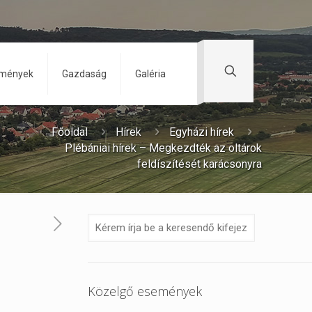
zmények
Gazdaság
Galéria
Főoldal
Hírek
Egyházi hírek
Plébániai hírek – Megkezdték az oltárok
feldíszítését karácsonyra
Közelgő események