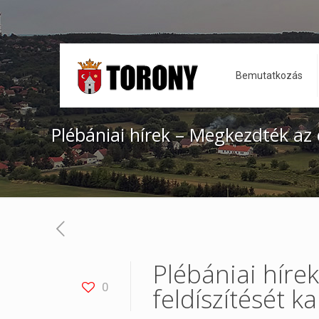
Bemutatkozás
Plébániai hírek – Megkezdték az 
Plébániai híre
0
feldíszítését k