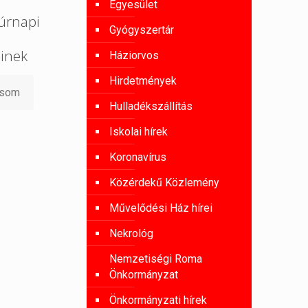
Egyesület
úrnapi
Gyógyszertár
őinek
Háziorvos
Hirdetmények
asom
Hulladékszállítás
Iskolai hírek
Koronavírus
Közérdekű Közlemény
Művelődési Ház hírei
Nekrológ
Nemzetiségi Roma
Önkormányzat
Önkormányzati hírek