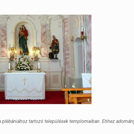
 a plébániához tartozó települések templomaiban. Ehhez adomán