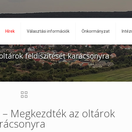
Hírek
Választási információk
Önkormányzat
Inté
oltárok feldíszítését karácsonyra
k – Megkezdték az oltárok
arácsonyra