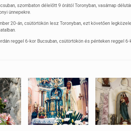
csuban, szombaton délelőtt 9 órától Toronyban, vasárnap délután
onyi ünnepekre.
mber 20-án, csütörtökön lesz Toronyban, ezt követően legközel
atalban.
zerdán reggel 6-kor Bucsuban, csütörtökön és pénteken reggel 6-