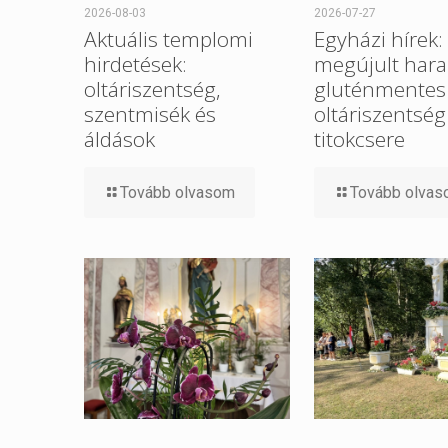
2026-08-03
2026-07-27
Aktuális templomi
Egyházi hírek:
hirdetések:
megújult hara
oltáriszentség,
gluténmentes
szentmisék és
oltáriszentség
áldások
titokcsere
Tovább olvasom
Tovább olva