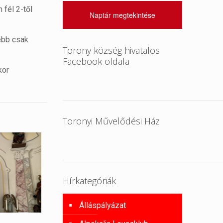
 fél 2-től
Naptár megtekintése
ebb csak
Torony község hivatalos
Facebook oldala
kor
Toronyi Művelődési Ház
Hírkategóriák
Álláspályázat