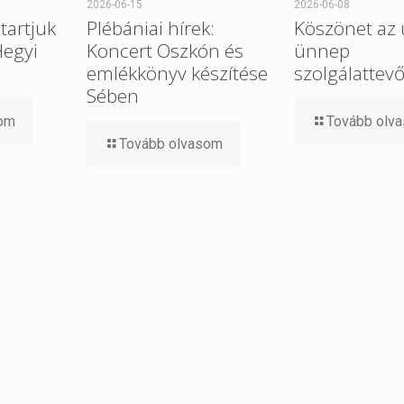
2026-06-15
2026-06-08
tartjuk
Plébániai hírek:
Köszönet az 
Hegyi
Koncert Oszkón és
ünnep
emlékkönyv készítése
szolgálattev
Sében
som
Tovább olv
Tovább olvasom