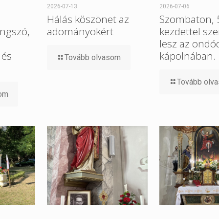
2026-07-13
2026-07-06
Hálás köszönet az
Szombaton, 5
ngszó,
adományokért
kezdettel sz
lesz az ondó
 és
kápolnában.
Tovább olvasom
Tovább olv
som