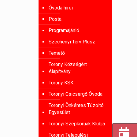
Óvoda hírei
Posta
Programajánló
Széchenyi Terv Plusz
Temető
Torony Községért
Alapítvány
Torony KSK
Toronyi Csicsergő Óvoda
Toronyi Önkéntes Tűzoltó
Egyesület
Toronyi Szépkorúak Klubja
Toronyi Települési