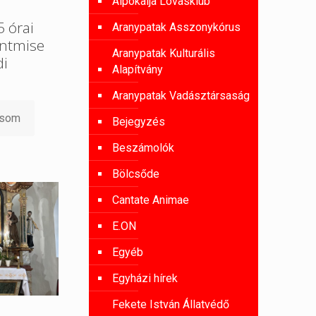
Alpokalja Lovasklub
 órai
Aranypatak Asszonykórus
entmise
Aranypatak Kulturális
di
Alapítvány
Aranypatak Vadásztársaság
asom
Bejegyzés
Beszámolók
Bölcsőde
Cantate Animae
E.ON
Egyéb
Egyházi hírek
Fekete István Állatvédő