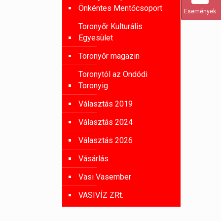
Önkéntes Mentőcsoport
Események
Toronyőr Kulturális
Egyesület
Toronyőr magazin
Toronytól az Ondódi
Toronyig
Választás 2019
Választás 2024
Választás 2026
Vásárlás
Vasi Vasember
VASIVÍZ ZRt.