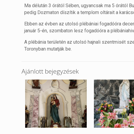
Ma délután 3 órától Sében, ugyancsak ma 5 órától Bu
pedig Dozmaton díszítik a templom oltárait a karács
Ebben az évben az utolsó plébániai fogadóóra dece
január 5-én, szombaton lesz fogadóóra a plébániahiv
A plébánia területén az utolsó hajnali szentmisét s
Toronyban mutatják be.
Ajánlott bejegyzések