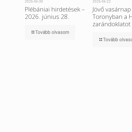
2026-06-30
2026-06-22
Plébániai hirdetések –
Jövő vasárnap 
2026. június 28.
Toronyban a 
zarándoklatot
Tovább olvasom
Tovább olva