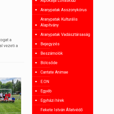
Alpokalja Lovasklub
Aranypatak Asszonykórus
Aranypatak Kulturális
Alapítvány
Aranypatak Vadásztársaság
togat a
Bejegyzés
al vezeti a
Beszámolók
Bölcsőde
Cantate Animae
E.ON
Egyéb
Egyházi hírek
Fekete István Állatvédő