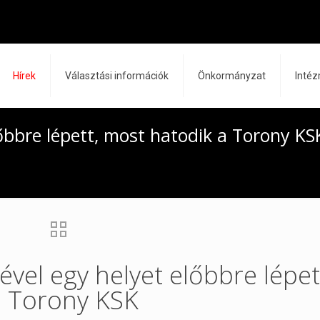
Hírek
Választási információk
Önkormányzat
Inté
őbbre lépett, most hatodik a Torony KS
vel egy helyet előbbre lépet
a Torony KSK