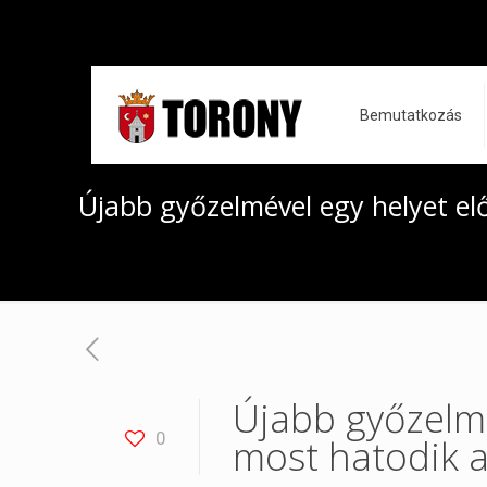
Bemutatkozás
Újabb győzelmével egy helyet el
Újabb győzelmé
0
most hatodik 