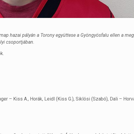
nap hazai pályán a Torony együttese a Gyöngyösfalu ellen a meg
yi csoportjában.
k.
er – Kiss A., Horák, Leidl (Kiss G.), Siklósi (Szabó), Dali – Horvá