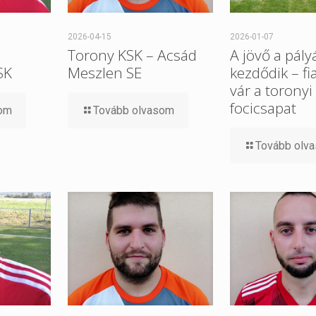
2026-04-15
2026-01-07
Torony KSK – Acsád
A jövő a pály
SK
Meszlen SE
kezdődik – fi
vár a toronyi
focicsapat
som
Tovább olvasom
Tovább olv