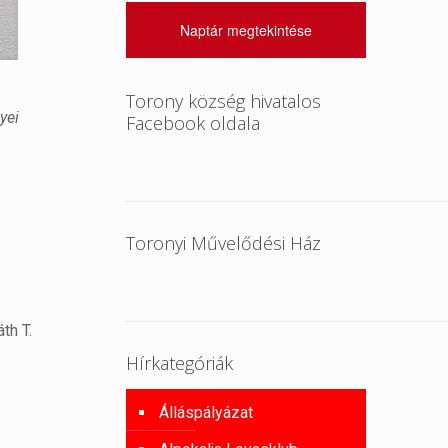
Naptár megtekintése
Torony község hivatalos
yei
Facebook oldala
Toronyi Művelődési Ház
th T.
Hírkategóriák
Álláspályázat