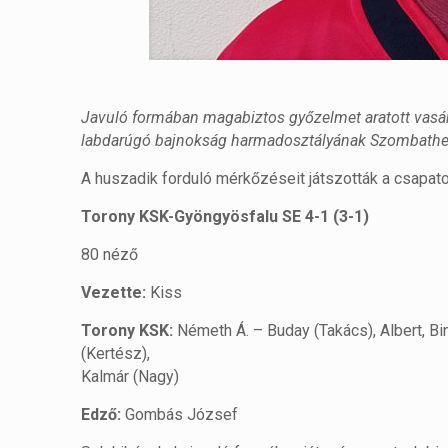
Javuló formában magabiztos győzelmet aratott vasár
labdarúgó bajnokság harmadosztályának Szombathel
A huszadik forduló mérkőzéseit játszották a csapato
Torony KSK-Gyöngyösfalu SE 4-1 (3-1)
80 néző
Vezette:
Kiss
Torony KSK:
Németh Á. – Buday (Takács), Albert, Bing
(Kertész),
Kalmár (Nagy)
Edző:
Gombás József