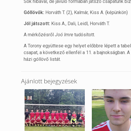
Sok hibával, de javuló formában játszó csapatunk b
Góllövők:
Horváth T. (2), Kalmár, Kiss A. (képünkön)
Jól játszott:
Kiss A., Dali, Leidl, Horváth T.
A mérkőzésről
Joó Imre
tudósított.
A Torony együttese egy helyet előbbre lépett a tabel
csapat, a következő ellenfél a 11. a bajnokságban. A
házi góllövő listát.
Ajánlott bejegyzések