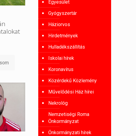
Egyesület
Gyógyszertár
án
Háziorvos
atalokat
Hirdetmények
Hulladékszállítás
Iskolai hírek
asom
Koronavírus
Közérdekű Közlemény
Művelődési Ház hírei
Nekrológ
Nemzetiségi Roma
Önkormányzat
Önkormányzati hírek