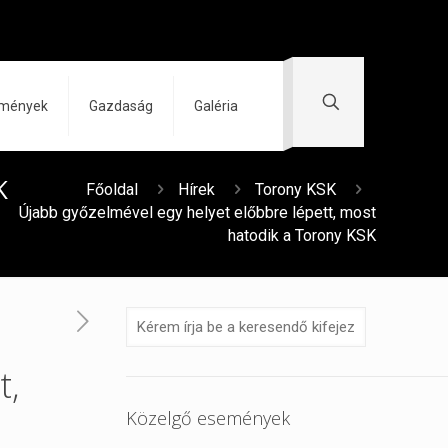
zmények
Gazdaság
Galéria
K
Főoldal
Hírek
Torony KSK
Újabb győzelmével egy helyet előbbre lépett, most
hatodik a Torony KSK
t,
Közelgő események