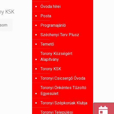
Óvoda hírei
ny KSK
Posta
asom
Programajánló
Széchenyi Terv Plusz
Temető
Torony Községért
Alapítvány
Torony KSK
Toronyi Csicsergő Óvoda
Toronyi Önkéntes Tűzoltó
Egyesület
Toronyi Szépkorúak Klubja
Toronyi Települési