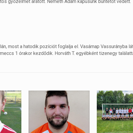
iztos győzelmet aratott. Németh Ádám kapusunk büntetőt védett.
lán, most a hatodik pozíciót foglalja el. Vasárnap Vassurányba lá
 meccs 1 órakor kezdődik. Horváth T. egyébként tizenegy találatt