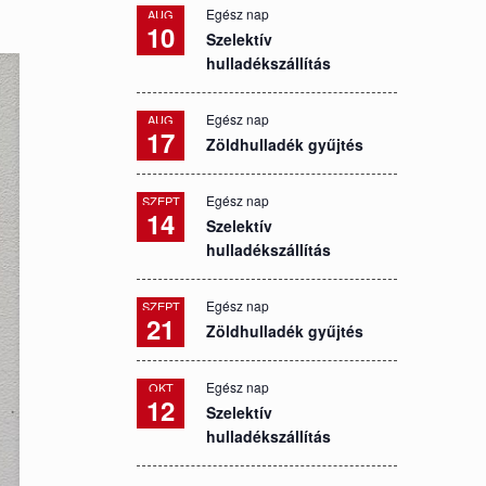
Egész nap
AUG
10
Szelektív
hulladékszállítás
Egész nap
AUG
17
Zöldhulladék gyűjtés
Egész nap
SZEPT
14
Szelektív
hulladékszállítás
Egész nap
SZEPT
21
Zöldhulladék gyűjtés
Egész nap
OKT
12
Szelektív
hulladékszállítás