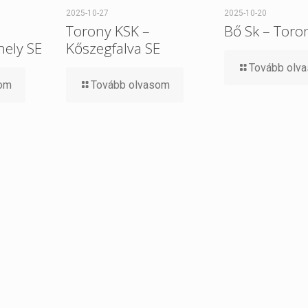
2025-10-27
2025-10-20
Torony KSK –
Bő Sk – Toro
ely SE
Kőszegfalva SE
Tovább olv
som
Tovább olvasom