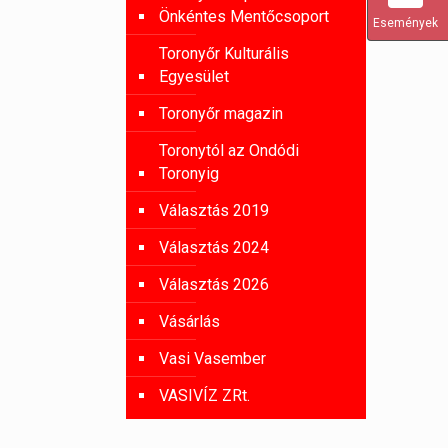
Önkéntes Mentőcsoport
Események
Toronyőr Kulturális
Egyesület
Toronyőr magazin
Toronytól az Ondódi
Toronyig
Választás 2019
Választás 2024
Választás 2026
Vásárlás
Vasi Vasember
VASIVÍZ ZRt.