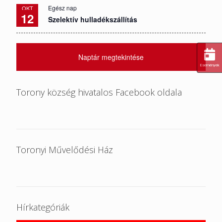
Egész nap
OKT
12
Szelektív hulladékszállítás
Naptár megtekintése
Események
Torony község hivatalos Facebook oldala
Toronyi Művelődési Ház
Hírkategóriák