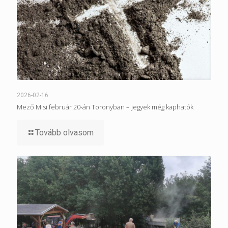
2026-02-16
Mező Misi február 20-án Toronyban – jegyek még kaphatók
Tovább olvasom