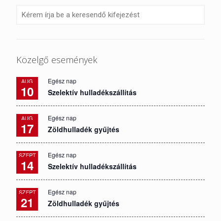
Közelgő események
Egész nap
AUG
10
Szelektív hulladékszállítás
Egész nap
AUG
17
Zöldhulladék gyűjtés
Egész nap
SZEPT
14
Szelektív hulladékszállítás
Egész nap
SZEPT
21
Zöldhulladék gyűjtés