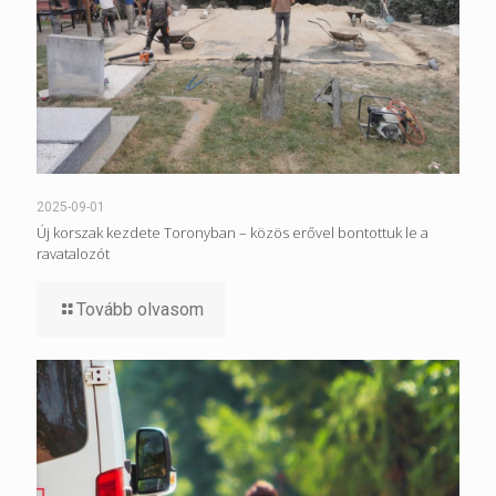
2025-09-01
Új korszak kezdete Toronyban – közös erővel bontottuk le a
ravatalozót
Tovább olvasom