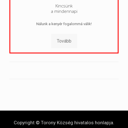
Kincsünk
a mindennapi
Nálunk a kenyér fogalommá válik!
Tovább
Copyright © Torony Község hivatalos honlapja.