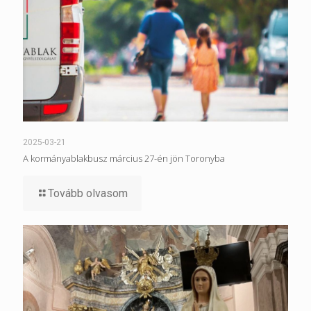
2025-03-21
A kormányablakbusz március 27-én jön Toronyba
Tovább olvasom