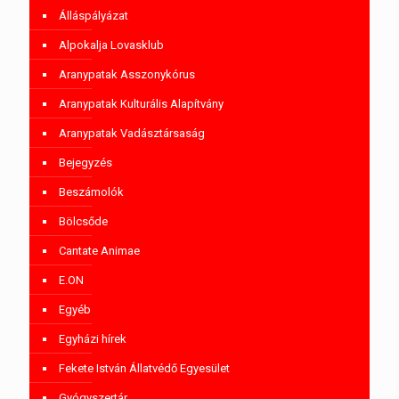
Álláspályázat
Alpokalja Lovasklub
Aranypatak Asszonykórus
Aranypatak Kulturális Alapítvány
Aranypatak Vadásztársaság
Bejegyzés
Beszámolók
Bölcsőde
Cantate Animae
E.ON
Egyéb
Egyházi hírek
Fekete István Állatvédő Egyesület
Gyógyszertár