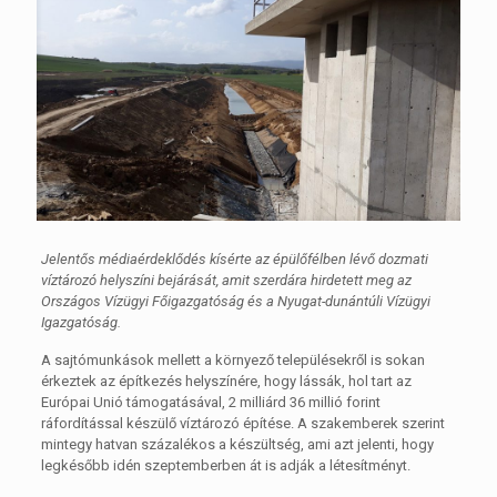
Jelentős médiaérdeklődés kísérte az épülőfélben lévő dozmati
víztározó helyszíni bejárását, amit szerdára hirdetett meg az
Országos Vízügyi Főigazgatóság és a Nyugat-dunántúli Vízügyi
Igazgatóság.
A sajtómunkások mellett a környező településekről is sokan
érkeztek az építkezés helyszínére, hogy lássák, hol tart az
Európai Unió támogatásával, 2 milliárd 36 millió forint
ráfordítással készülő víztározó építése. A szakemberek szerint
mintegy hatvan százalékos a készültség, ami azt jelenti, hogy
legkésőbb idén szeptemberben át is adják a létesítményt.