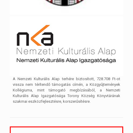
A Nemzeti Kulturális Alap terhére biztosított, 728.708 Ft-ot
vissza nem térítendő támogatás címén, a Közgyűjtemények
Kollégiuma, mint támogató megbízásából, a Nemzeti
Kulturális Alap Igazgatósága Torony Község Könyvtárának
szakmai eszközfejlesztésre, korszerűsítésre.