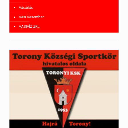
Vásárlás
Vasi Vasember
VASIVÍZ ZRt.