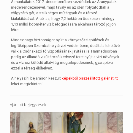
A munkálatok 2017. decemberében kezdődtek az Aranypatak
mederrendezésével, majd tavaly és az idén folytatódtak a
völgyzáró gát, a szükséges műtárgyak és a tározó
kialakításával. A cél az, hogy 7,2 hektáron összesen mintegy
1,13 millió köbméter víz befogadására alkalmas tározó jöjjön
létre.
Mindez nagy biztonságot nyújt a környező települések és
legfőképpen Szombathely árvízi védelmében, de általa lehetővé
válik a Csónakázó tó vízpótlásának javítása is. Harmadsorban
pedig az állandó vizű tározó kedvező teret nyújt a vízi növények
és a vízhez kötődő állatvilág megtelepedésének, gyarapítva
ezzel a térség élőhelyeit.
A helyszíni bejáráson készült
képekből összeállított galériát itt
lehet megtekinteni.
Ajánlott bejegyzések