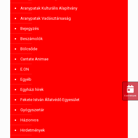
Aranypatak Kulturális Alapítvány
Aranypatak Vadásztársaság
Bejegyzés
Beszámolók
Bölcsőde
Cantate Animae
E.ON
Egyéb
Egyházi hírek
Események
Fekete István Állatvédő Egyesület
Gyógyszertár
Háziorvos
Hirdetmények