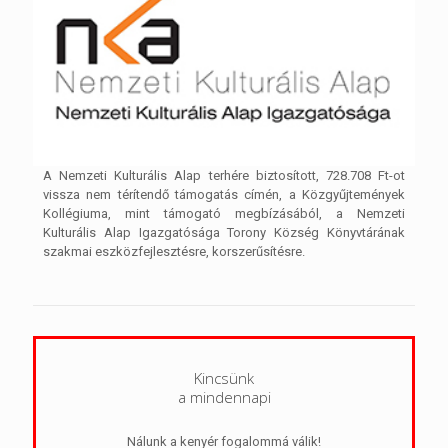
A Nemzeti Kulturális Alap terhére biztosított, 728.708 Ft-ot
vissza nem térítendő támogatás címén, a Közgyűjtemények
Kollégiuma, mint támogató megbízásából, a Nemzeti
Kulturális Alap Igazgatósága Torony Község Könyvtárának
szakmai eszközfejlesztésre, korszerűsítésre.
Kincsünk
a mindennapi
Nálunk a kenyér fogalommá válik!