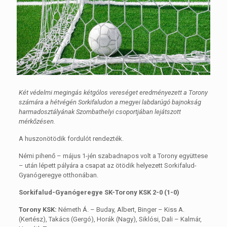
Két védelmi megingás kétgólos vereséget eredményezett a Torony
számára a hétvégén Sorkifaludon a megyei labdarúgó bajnokság
harmadosztályának Szombathelyi csoportjában lejátszott
mérkőzésen.
A huszonötödik fordulót rendezték.
Némi pihenő – május 1-jén szabadnapos volt a Torony együttese
– után lépett pályára a csapat az ötödik helyezett Sorkifalud-
Gyanógeregye otthonában.
Sorkifalud-Gyanógeregye SK-Torony KSK 2-0 (1-0)
Torony KSK:
Németh Á. – Buday, Albert, Binger – Kiss A.
(Kertész), Takács (Gergó), Horák (Nagy), Siklósi, Dali – Kalmár,