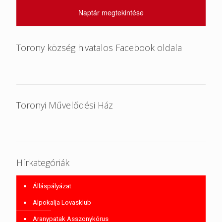
Naptár megtekintése
Torony község hivatalos Facebook oldala
Toronyi Művelődési Ház
Hírkategóriák
Álláspályázat
Alpokalja Lovasklub
Aranypatak Asszonykórus