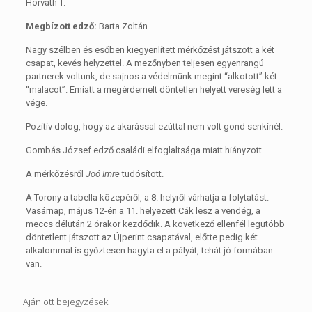
Horváth T.
Megbízott edző:
Barta Zoltán
Nagy szélben és esőben kiegyenlített mérkőzést játszott a két
csapat, kevés helyzettel. A mezőnyben teljesen egyenrangú
partnerek voltunk, de sajnos a védelmünk megint “alkotott” két
“malacot”. Emiatt a megérdemelt döntetlen helyett vereség lett a
vége.
Pozitív dolog, hogy az akarással ezúttal nem volt gond senkinél.
Gombás József edző családi elfoglaltsága miatt hiányzott.
A mérkőzésről
Joó Imre
tudósított.
A Torony a tabella közepéről, a 8. helyről várhatja a folytatást.
Vasárnap, május 12-én a 11. helyezett Cák lesz a vendég, a
meccs délután 2 órakor kezdődik. A következő ellenfél legutóbb
döntetlent játszott az Újperint csapatával, előtte pedig két
alkalommal is győztesen hagyta el a pályát, tehát jó formában
van.
Ajánlott bejegyzések