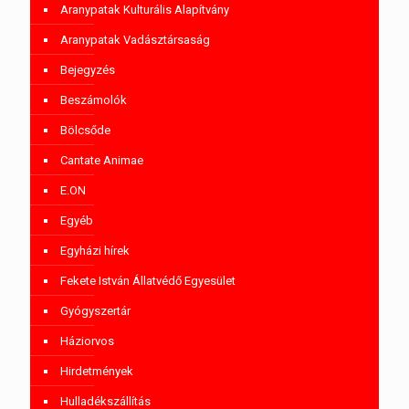
Aranypatak Kulturális Alapítvány
Aranypatak Vadásztársaság
Bejegyzés
Beszámolók
Bölcsőde
Cantate Animae
E.ON
Egyéb
Egyházi hírek
Fekete István Állatvédő Egyesület
Gyógyszertár
Háziorvos
Hirdetmények
Hulladékszállítás