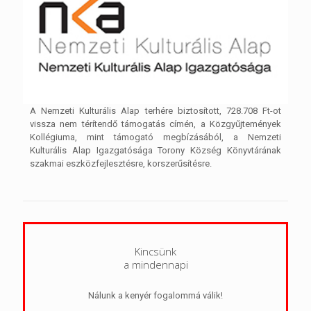
A Nemzeti Kulturális Alap terhére biztosított, 728.708 Ft-ot
vissza nem térítendő támogatás címén, a Közgyűjtemények
Kollégiuma, mint támogató megbízásából, a Nemzeti
Kulturális Alap Igazgatósága Torony Község Könyvtárának
szakmai eszközfejlesztésre, korszerűsítésre.
Kincsünk
a mindennapi
Nálunk a kenyér fogalommá válik!