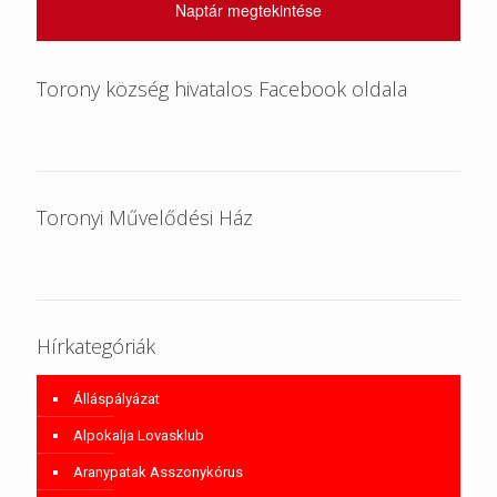
Naptár megtekintése
Torony község hivatalos Facebook oldala
Toronyi Művelődési Ház
Hírkategóriák
Álláspályázat
Alpokalja Lovasklub
Aranypatak Asszonykórus