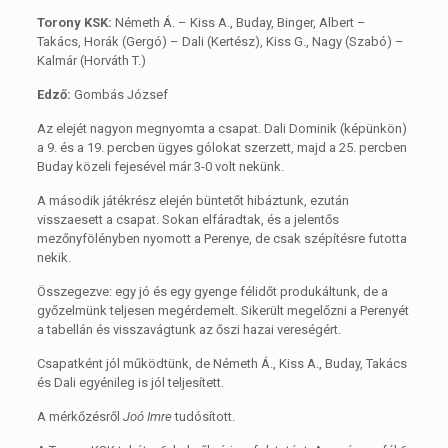
Torony KSK:
Németh Á. – Kiss A., Buday, Binger, Albert –
Takács, Horák (Gergó) – Dali (Kertész), Kiss G., Nagy (Szabó) –
Kalmár (Horváth T.)
Edző:
Gombás József
Az elejét nagyon megnyomta a csapat. Dali Dominik (képünkön)
a 9. és a 19. percben ügyes gólokat szerzett, majd a 25. percben
Buday közeli fejesével már 3-0 volt nekünk.
A második játékrész elején büntetőt hibáztunk, ezután
visszaesett a csapat. Sokan elfáradtak, és a jelentős
mezőnyfölényben nyomott a Perenye, de csak szépítésre futotta
nekik.
Összegezve: egy jó és egy gyenge félidőt produkáltunk, de a
győzelmünk teljesen megérdemelt. Sikerült megelőzni a Perenyét
a tabellán és visszavágtunk az őszi hazai vereségért.
Csapatként jól működtünk, de Németh Á., Kiss A., Buday, Takács
és Dali egyénileg is jól teljesített.
A mérkőzésről
Joó Imre
tudósított.