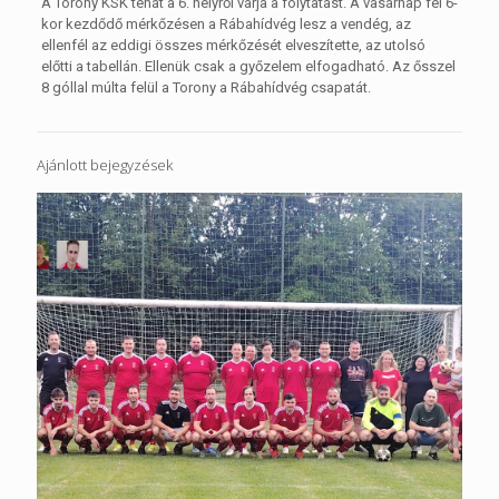
A Torony KSK tehát a 6. helyről várja a folytatást. A vasárnap fél 6-
kor kezdődő mérkőzésen a Rábahídvég lesz a vendég, az
ellenfél az eddigi összes mérkőzését elveszítette, az utolsó
előtti a tabellán. Ellenük csak a győzelem elfogadható. Az ősszel
8 góllal múlta felül a Torony a Rábahídvég csapatát.
Ajánlott bejegyzések