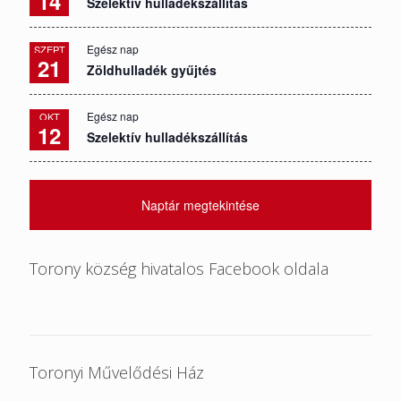
14
Szelektív hulladékszállítás
Egész nap
SZEPT
21
Zöldhulladék gyűjtés
Egész nap
OKT
12
Szelektív hulladékszállítás
Naptár megtekintése
Torony község hivatalos Facebook oldala
Toronyi Művelődési Ház