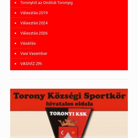
Toronytól az Ondódi Toronyig
Választás 2019
Választás 2024
Választás 2026
Vásárlás
Vasi Vasember
VASIVÍZ ZRt.