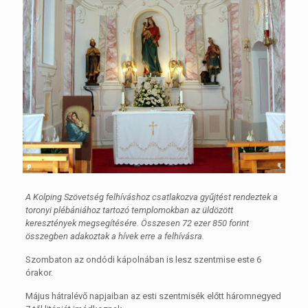
A Kolping Szövetség felhíváshoz csatlakozva gyűjtést rendeztek a
toronyi plébániához tartozó templomokban az üldözött
keresztények megsegítésére. Összesen 72 ezer 850 forint
összegben adakoztak a hívek erre a felhívásra.
Szombaton az ondódi kápolnában is lesz szentmise este 6
órakor.
Május hátralévő napjaiban az esti szentmisék előtt háromnegyed