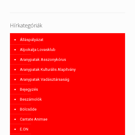
Hírkategóriák
Álláspályázat
Alpokalja Lovasklub
Aranypatak Asszonykórus
Aranypatak Kulturális Alapítvány
Aranypatak Vadásztársaság
Bejegyzés
Beszámolók
Bölcsőde
Cantate Animae
E.ON