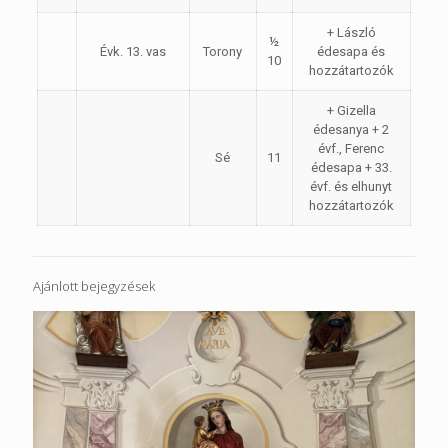
+ László
½
Évk. 13. vas
Torony
édesapa és
10
hozzátartozók
+ Gizella
édesanya + 2
évf., Ferenc
Sé
11
édesapa + 33.
évf. és elhunyt
hozzátartozók
Ajánlott bejegyzések