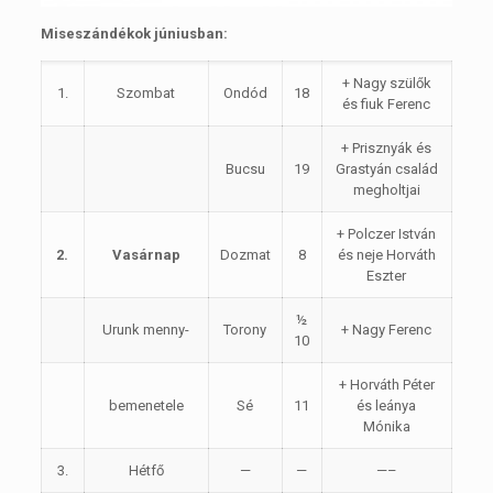
Miseszándékok júniusban:
+ Nagy szülők
1.
Szombat
Ondód
18
és fiuk Ferenc
+ Prisznyák és
Bucsu
19
Grastyán család
megholtjai
+ Polczer István
2.
Vasárnap
Dozmat
8
és neje Horváth
Eszter
½
Urunk menny-
Torony
+ Nagy Ferenc
10
+ Horváth Péter
bemenetele
Sé
11
és leánya
Mónika
3.
Hétfő
—
—
—–