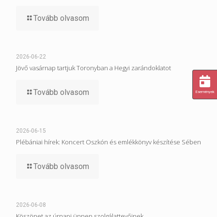
Tovább olvasom
2026-06-22
Jövő vasárnap tartjuk Toronyban a Hegyi zarándoklatot
Tovább olvasom
Események
2026-06-15
Plébániai hírek: Koncert Oszkón és emlékkönyv készítése Sében
Tovább olvasom
2026-06-08
Köszönet az úrnapi ünnep szolgálattevőinek