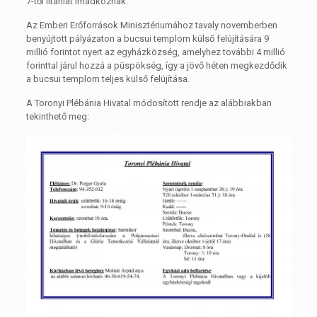
7-től litániát imádkoznak.
Az Emberi Erőforrások Minisztériumához tavaly novemberben
benyújtott pályázaton a bucsui templom külső felújítására 9
millió forintot nyert az egyházközség, amelyhez további 4 millió
forinttal járul hozzá a püspökség, így a jövő héten megkezdődik
a bucsui templom teljes külső felújítása.
A Toronyi Plébánia Hivatal módosított rendje az alábbiakban
tekinthető meg: