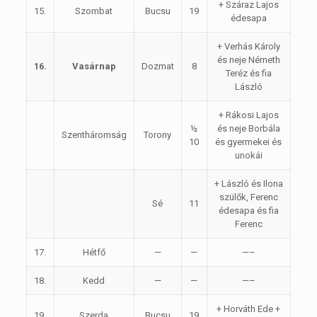
+ Száraz Lajos
15.
Szombat
Bucsu
19
édesapa
+ Verhás Károly
és neje Németh
16.
Vasárnap
Dozmat
8
Teréz és fia
László
+ Rákosi Lajos
½
és neje Borbála
Szentháromság
Torony
10
és gyermekei és
unokái
+ László és Ilona
szülők, Ferenc
Sé
11
édesapa és fia
Ferenc
17.
Hétfő
—
—
—–
18.
Kedd
—
—
—–
+ Horváth Ede +
19.
Szerda
Bucsu
19