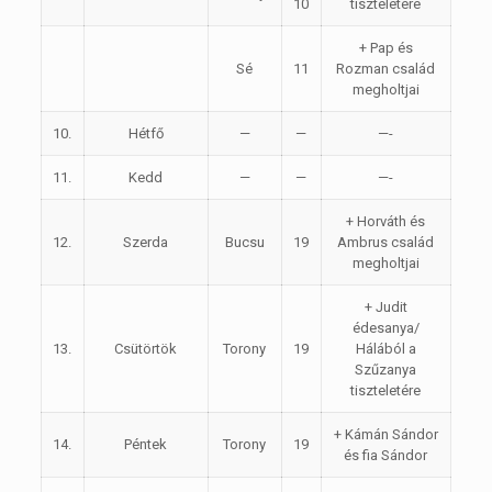
10
tiszteletére
+ Pap és
Sé
11
Rozman család
megholtjai
10.
Hétfő
—
—
—-
11.
Kedd
—
—
—-
+ Horváth és
12.
Szerda
Bucsu
19
Ambrus család
megholtjai
+ Judit
édesanya/
13.
Csütörtök
Torony
19
Hálából a
Szűzanya
tiszteletére
+ Kámán Sándor
14.
Péntek
Torony
19
és fia Sándor