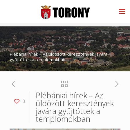
Plébániai hírek – Az üldözött keresztények javára
gyűjtöttek a templomokban
Plébániai hírek – Az
üldözött keresztények
0
javára gyűjtöttek a
templomokban