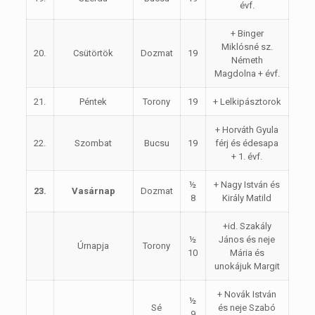
évf.
+ Binger
Miklósné sz.
20.
Csütörtök
Dozmat
19
Németh
Magdolna + évf.
21.
Péntek
Torony
19
+ Lelkipásztorok
+ Horváth Gyula
22.
Szombat
Bucsu
19
férj és édesapa
+ 1. évf.
½
+ Nagy István és
23.
Vasárnap
Dozmat
8
Király Matild
+id. Szakály
½
János és neje
Úrnapja
Torony
10
Mária és
unokájuk Margit
+ Novák István
½
Sé
és neje Szabó
9