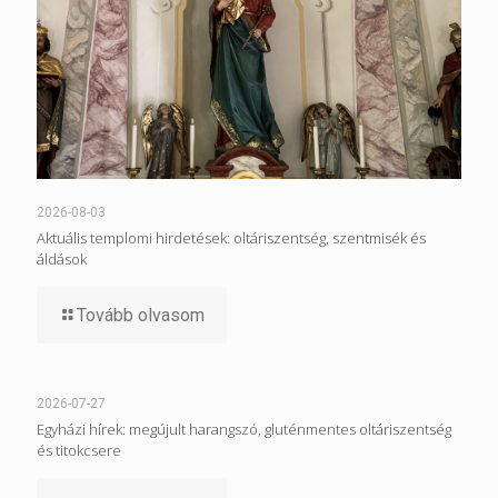
2026-08-03
Aktuális templomi hirdetések: oltáriszentség, szentmisék és
áldások
Tovább olvasom
2026-07-27
Egyházi hírek: megújult harangszó, gluténmentes oltáriszentség
és titokcsere