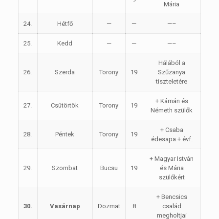
Mária
24.
Hétfő
—
—
—–
25.
Kedd
—
—
—–
Hálából a
26.
Szerda
Torony
19
Szűzanya
tiszteletére
+ Kámán és
27.
Csütörtök
Torony
19
Németh szülők
+ Csaba
28.
Péntek
Torony
19
édesapa + évf.
+ Magyar István
29.
Szombat
Bucsu
19
és Mária
szülőkért
+ Bencsics
30.
Vasárnap
Dozmat
8
család
megholtjai