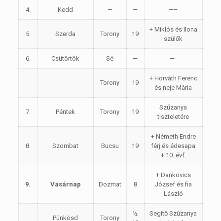
4.
Kedd
—
—
—–
+ Miklós és Ilona
5.
Szerda
Torony
19
szülők
6.
Csütörtök
Sé
—
—-
+ Horváth Ferenc
Torony
19
és neje Mária
Szűzanya
7.
Péntek
Torony
19
tiszteletére
+ Németh Endre
8.
Szombat
Bucsu
19
férj és édesapa
+ 10. évf.
+ Dankovics
9.
Vasárnap
Dozmat
8
József és fia
László
½
Segítő Szűzanya
Pünkösd
Torony