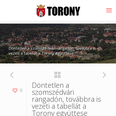
Döntetlen a szomszédvári rangadón, továbbra is
vezeti a tabellát a Torony együttese
Döntetlen a
szomszédvári
0
rangadón, továbbra is
vezeti a tabellát a
Torony együttese