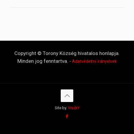
Copyright © Torony Község hivatalos honlapja.
Minden jog fenntartva.
-
Adatvédelmi irányelvek
Site by.
ViszkY