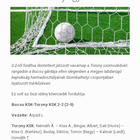
0-2-ről fordítva döntetlent játszott vasárnap a Torony szomszédvári
rangadón a Bucsu gárdája ellen idegenben a megyei labdarúgó
bajnokság harmadosztályának Szombathelyi csoportjában
lejátszott mérkőzésen.
Ez volt az őszi idény kilencedik fordulója.
Bucsu KSK-Torony KSK 2-2 (2-0)
Vezette:
Árpád L.
Torony KSK:
Németh Á. – Kiss A., Binger, Albert, Dali (Hoós) –
Kiss G. (Kertész), Buday, Siklósi, Tomor (Nagy) – Kalmár (Leidl),
Horváth T.