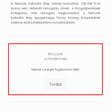
A Nemzeti Kulturális Alap terhére biztosított, 728.708 Ft-ot
vissza nem térítendő támogatás címén, a Közgyűjtemények
Kollégiuma, mint támogató megbízásából, a Nemzeti
Kulturális Alap Igazgatósága Torony Község Könyvtárának
szakmai eszközfejlesztésre, korszerűsítésre.
Kincsünk
a mindennapi
Nálunk a kenyér fogalommá válik!
Tovább