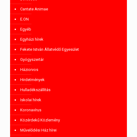
Cantate Animae
E.ON
Egyéb
Egyházi hírek
Fekete István Állatvédő Egyesület
Gyógyszertár
Háziorvos
Hirdetmények
Hulladékszállítás
Iskolai hírek
Koronavírus
Közérdekű Közlemény
Művelődési Ház hírei