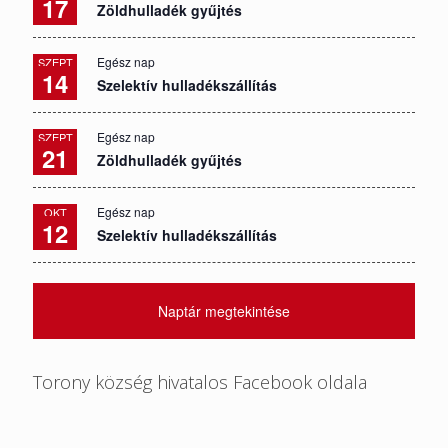
17
Zöldhulladék gyűjtés
Egész nap
SZEPT
14
Szelektív hulladékszállítás
Egész nap
SZEPT
21
Zöldhulladék gyűjtés
Egész nap
OKT
12
Szelektív hulladékszállítás
Naptár megtekintése
Torony község hivatalos Facebook oldala