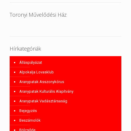
Toronyi Művelődési Ház
Hírkategóriák
Álláspályázat
Alpokalja Lovasklub
Aranypatak Asszonykórus
Aranypatak Kulturális Alapítvány
Aranypatak Vadásztársaság
Bejegyzés
Beszámolók
Bölcsőde