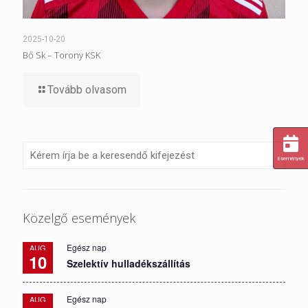
2025-10-20
Bő Sk – Torony KSK
Tovább olvasom
Események
Közelgő események
Egész nap
AUG
10
Szelektív hulladékszállítás
Egész nap
AUG