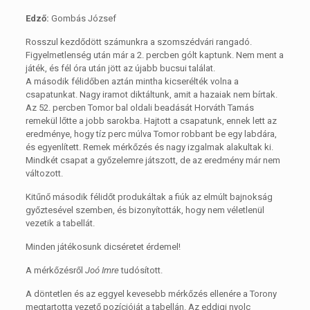
Edző:
Gombás József
Rosszul kezdődött számunkra a szomszédvári rangadó.
Figyelmetlenség után már a 2. percben gólt kaptunk. Nem ment a
játék, és fél óra után jött az újabb bucsui találat.
A második félidőben aztán mintha kicserélték volna a
csapatunkat. Nagy iramot diktáltunk, amit a hazaiak nem bírtak.
Az 52. percben Tomor bal oldali beadását Horváth Tamás
remekül lőtte a jobb sarokba. Hajtott a csapatunk, ennek lett az
eredménye, hogy tíz perc múlva Tomor robbant be egy labdára,
és egyenlített. Remek mérkőzés és nagy izgalmak alakultak ki.
Mindkét csapat a győzelemre játszott, de az eredmény már nem
változott.
Kitűnő második félidőt produkáltak a fiúk az elmúlt bajnokság
győztesével szemben, és bizonyították, hogy nem véletlenül
vezetik a tabellát.
Minden játékosunk dicséretet érdemel!
A mérkőzésről
Joó Imre
tudósított.
A döntetlen és az eggyel kevesebb mérkőzés ellenére a Torony
megtartotta vezető pozícióját a tabellán. Az eddigi nyolc