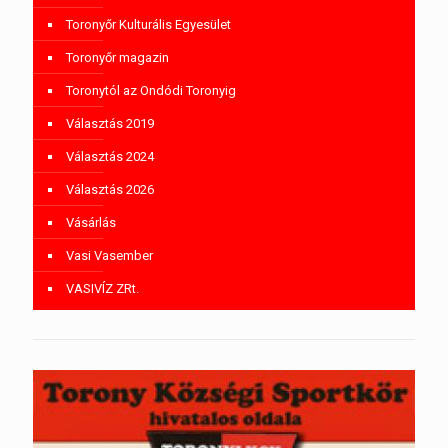
Toronyőr Kulturális Egyesület
Toronyőr magazin
Toronytól az Ondódi Toronyig
Választás 2019
Választás 2024
Választás 2026
Vásárlás
Vasi Vasember
VASIVÍZ ZRt.