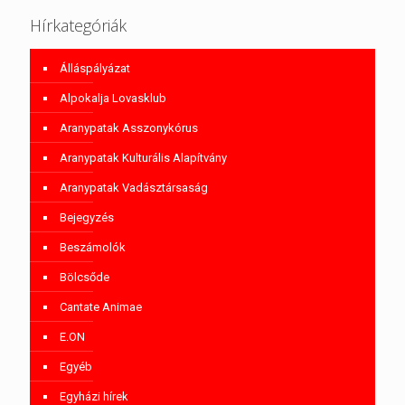
Hírkategóriák
Álláspályázat
Alpokalja Lovasklub
Aranypatak Asszonykórus
Aranypatak Kulturális Alapítvány
Aranypatak Vadásztársaság
Bejegyzés
Beszámolók
Bölcsőde
Cantate Animae
E.ON
Egyéb
Egyházi hírek