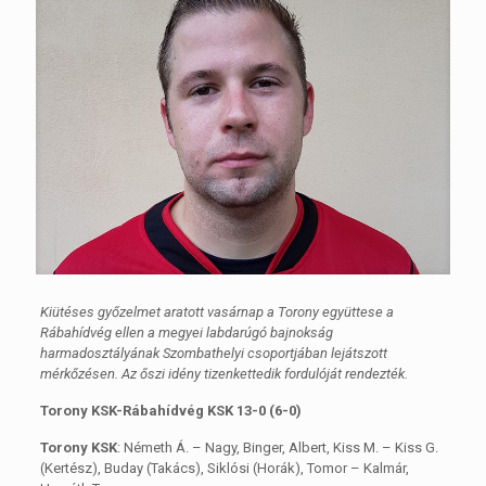
Kiütéses győzelmet aratott vasárnap a Torony együttese a
Rábahídvég ellen a megyei labdarúgó bajnokság
harmadosztályának Szombathelyi csoportjában lejátszott
mérkőzésen. Az őszi idény tizenkettedik fordulóját rendezték.
Torony KSK-Rábahídvég KSK 13-0 (6-0)
Torony KSK
: Németh Á. – Nagy, Binger, Albert, Kiss M. – Kiss G.
(Kertész), Buday (Takács), Siklósi (Horák), Tomor – Kalmár,