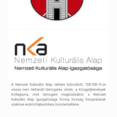
A Nemzeti Kulturális Alap terhére biztosított, 728.708 Ft-ot
vissza nem térítendő támogatás címén, a Közgyűjtemények
Kollégiuma, mint támogató megbízásából, a Nemzeti
Kulturális Alap Igazgatósága Torony Község Könyvtárának
szakmai eszközfejlesztésre, korszerűsítésre.