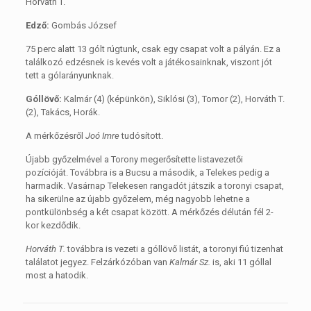
Horváth T.
Edző:
Gombás József
75 perc alatt 13 gólt rúgtunk, csak egy csapat volt a pályán. Ez a
találkozó edzésnek is kevés volt a játékosainknak, viszont jót
tett a gólarányunknak.
Góllövő:
Kalmár (4) (képünkön), Siklósi (3), Tomor (2), Horváth T.
(2), Takács, Horák.
A mérkőzésről
Joó Imre
tudósított.
Újabb győzelmével a Torony megerősítette listavezetői
pozícióját. Továbbra is a Bucsu a második, a Telekes pedig a
harmadik. Vasárnap Telekesen rangadót játszik a toronyi csapat,
ha sikerülne az újabb győzelem, még nagyobb lehetne a
pontkülönbség a két csapat között. A mérkőzés délután fél 2-
kor kezdődik.
Horváth T.
továbbra is vezeti a góllövő listát, a toronyi fiú tizenhat
találatot jegyez. Felzárkózóban van
Kalmár Sz.
is, aki 11 góllal
most a hatodik.