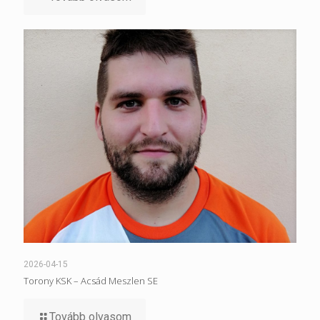
2026-04-15
Torony KSK – Acsád Meszlen SE
Tovább olvasom