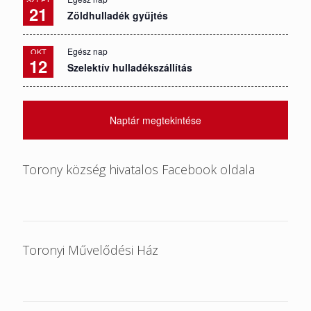
21
Zöldhulladék gyűjtés
Egész nap
OKT
12
Szelektív hulladékszállítás
Naptár megtekintése
Torony község hivatalos Facebook oldala
Toronyi Művelődési Ház