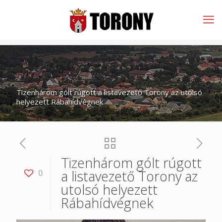
Tizenhárom gólt rúgott a listavezető Torony az utolsó
helyezett Rábahídvégnek
Tizenhárom gólt rúgott
a listavezető Torony az
0
utolsó helyezett
Rábahídvégnek