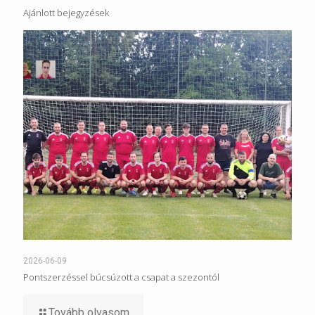
Ajánlott bejegyzések
2026-06-09
Pontszerzéssel búcsúzott a csapat a szezontól
Tovább olvasom