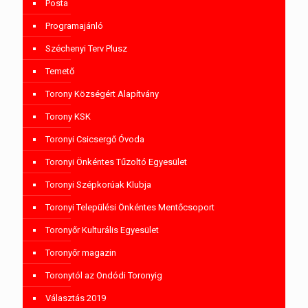
Posta
Programajánló
Széchenyi Terv Plusz
Temető
Torony Községért Alapítvány
Torony KSK
Toronyi Csicsergő Óvoda
Toronyi Önkéntes Tűzoltó Egyesület
Toronyi Szépkorúak Klubja
Toronyi Települési Önkéntes Mentőcsoport
Toronyőr Kulturális Egyesület
Toronyőr magazin
Toronytól az Ondódi Toronyig
Választás 2019