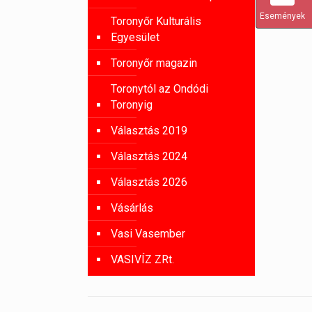
Események
Toronyőr Kulturális
Egyesület
Toronyőr magazin
Toronytól az Ondódi
Toronyig
Választás 2019
Választás 2024
Választás 2026
Vásárlás
Vasi Vasember
VASIVÍZ ZRt.