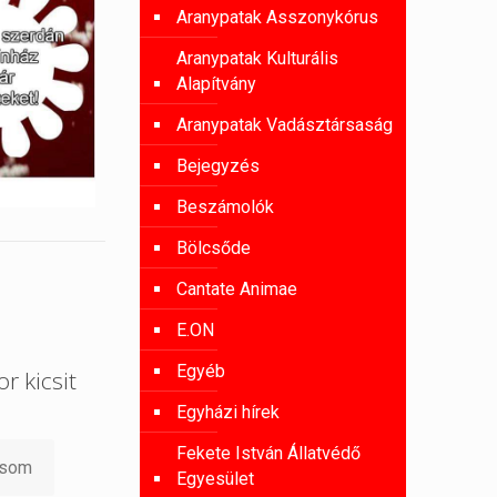
Aranypatak Asszonykórus
Aranypatak Kulturális
Alapítvány
Aranypatak Vadásztársaság
Bejegyzés
Beszámolók
Bölcsőde
Cantate Animae
E.ON
Egyéb
r kicsit
Egyházi hírek
Fekete István Állatvédő
asom
Egyesület