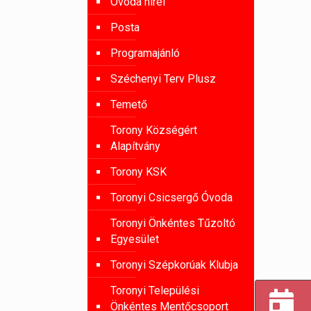
Óvoda hírei
Posta
Programajánló
Széchenyi Terv Plusz
Temető
Torony Községért
Alapítvány
Torony KSK
Toronyi Csicsergő Óvoda
Toronyi Önkéntes Tűzoltó
Egyesület
Toronyi Szépkorúak Klubja
Toronyi Települési
Önkéntes Mentőcsoport