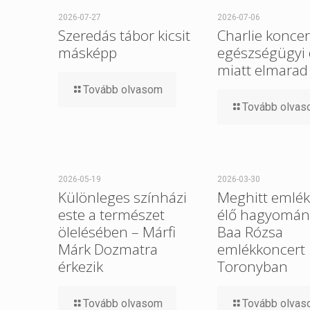
2026-07-27
2026-07-06
Szeredás tábor kicsit
Charlie koncer
másképp
egészségügyi
miatt elmarad
Tovább olvasom
Tovább olva
2026-05-19
2026-03-30
Különleges színházi
Meghitt emlék
este a természet
élő hagyomány 
ölelésében – Márfi
Baa Rózsa
Márk Dozmatra
emlékkoncert
érkezik
Toronyban
Tovább olvasom
Tovább olva