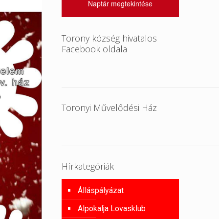
Naptár megtekintése
Torony község hivatalos
Facebook oldala
Toronyi Művelődési Ház
Hírkategóriák
Álláspályázat
Alpokalja Lovasklub