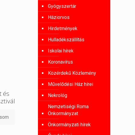
Gyógyszertár
Háziorvos
Hirdetmények
Hulladékszállítás
Iskolai hírek
Koronavírus
Közérdekű Közlemény
Művelődési Ház hírei
 és
Nekrológ
ztivál
Nemzetiségi Roma
Önkormányzat
asom
Önkormányzati hírek