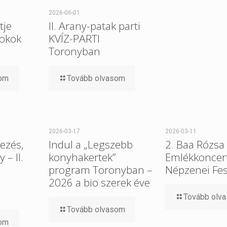
2026-06-01
tje
II. Arany-patak parti
 okok
KVÍZ-PARTI
Toronyban
som
Tovább olvasom
2026-03-17
2026-03-11
ezés,
Indul a „Legszebb
2. Baa Rózsa
– II.
konyhakertek”
Emlékkoncert
program Toronyban –
Népzenei Fes
2026 a bio szerek éve
Tovább olv
Tovább olvasom
som