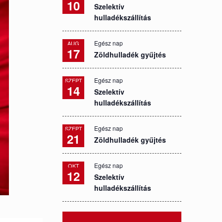
10
Szelektív
hulladékszállítás
Egész nap
AUG
17
Zöldhulladék gyűjtés
Egész nap
SZEPT
14
Szelektív
hulladékszállítás
Egész nap
SZEPT
21
Zöldhulladék gyűjtés
Egész nap
OKT
12
Szelektív
hulladékszállítás