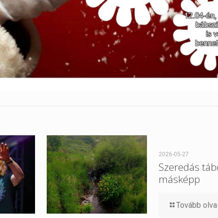
2026-05-27
Szeredás tábo
másképp
Tovább olv