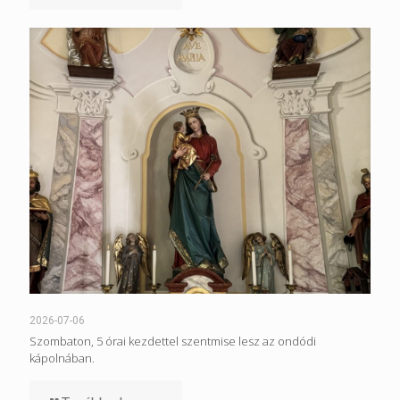
2026-07-06
Szombaton, 5 órai kezdettel szentmise lesz az ondódi
kápolnában.