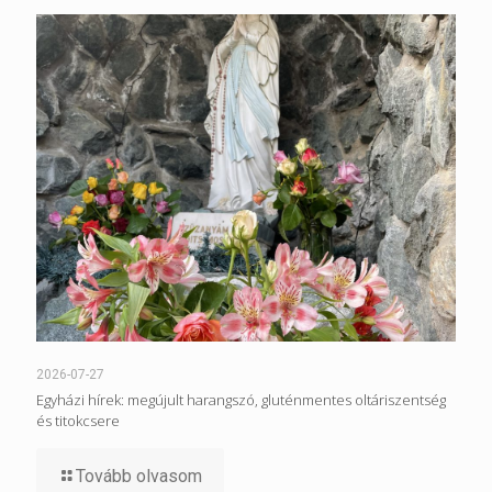
2026-07-27
Egyházi hírek: megújult harangszó, gluténmentes oltáriszentség
és titokcsere
Tovább olvasom