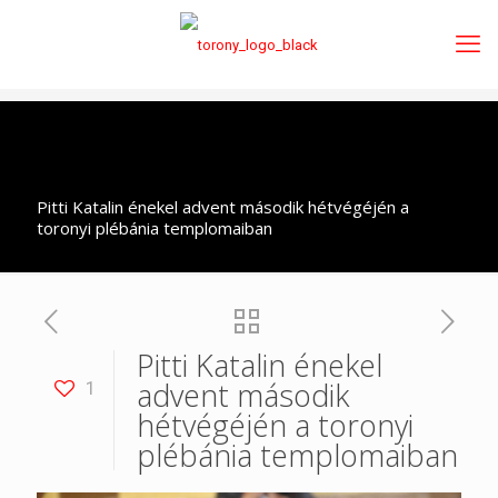
Pitti Katalin énekel advent második hétvégéjén a
toronyi plébánia templomaiban
Pitti Katalin énekel
advent második
1
hétvégéjén a toronyi
plébánia templomaiban