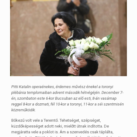
Pitti Katalin operaénekes, érdemes művész énekel a toronyi
plébánia templomaiban advent második hétvégéjén. December 7-
én, szombaton este 6-kor Bucsuban az elő esti, 8-án vasárnap
reggel 8-kor a dozmati, fél 10-kor a toronyi, 11-kor a séi szentmisén
közreműködik.
Bőkezű volt vele a Teremtő. Tehetséget, szépséget,
küzdőképességet adott neki, mielőtt útnak indította. De
megjáratta vele a poklot is. Ám a szenvedés csak táplálta,