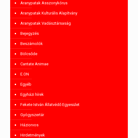
Aranypatak Asszonykórus
Aranypatak Kulturális Alapítvány
Aranypatak Vadásztársaság
Bejegyzés
Beszámolók
Bölcsőde
Cantate Animae
E.ON
Egyéb
Egyházi hírek
Fekete István Állatvédő Egyesület
Gyógyszertár
Háziorvos
Hirdetmények