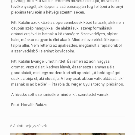
gazdagította Pitti Katalin érdemes művész életútját, művészeti
tevékenységét, aki éppen a születésnapján fog fellépni a toronyi
plébánia területén a hétvégi szentmiséken.
Pitti Katalin azok közé az operaénekesek közé tartozik, akik nem
csupán szép hangjukkal, de alakításuk, szerepformálásuk
drámai erejével is hatnak a közönségre. Szenvedélyes, olykor
halni, máskor nagyon is élni akaró. Minden leveretésből képes
talpra állni. Nem rettenti az újrakezdés, megtanult a fájdalomból,
a szenvedésből is erényt kovácsolni.
Pitti Katalin Evangéliumot hirdet. És ismeri az adni vágyás
örömét. Viszi dalait, kedves lényét, és terjeszti Hamvas Béla
gondolatait, mint egy modern kori női apostol: „A boldogságot
csak az bírja el, aki elosztja. A fény csak abban válik áldássá, aki
másnak is ad belőle” – írta róla dr. Perger Gyula toronyi plébános.
A hivatkozott szentmisékre mindenkit szeretettel várnak.
Fotó: Horváth Balázs
Ajánlott bejegyzések