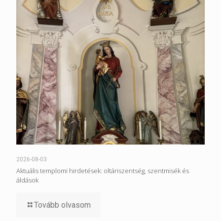
2026-08-03
Aktuális templomi hirdetések: oltáriszentség, szentmisék és
áldások
Tovább olvasom