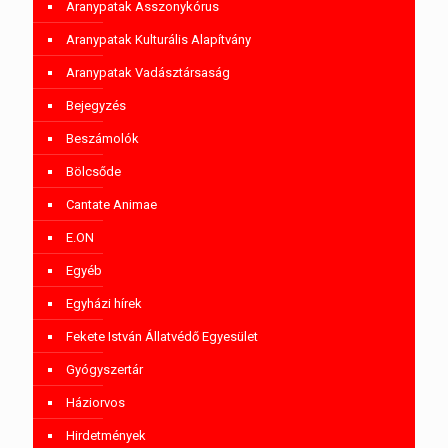
Aranypatak Asszonykórus
Aranypatak Kulturális Alapítvány
Aranypatak Vadásztársaság
Bejegyzés
Beszámolók
Bölcsőde
Cantate Animae
E.ON
Egyéb
Egyházi hírek
Fekete István Állatvédő Egyesület
Gyógyszertár
Háziorvos
Hirdetmények