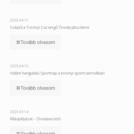
2025-04-17
Szépül a Toronyi Csicsergő Óvoda játszótere
Tovább olvasom
2025-04-15
Vidám hangulatú Sportnap a toronyi sportcsarnokban
Tovább olvasom
2025-03-14
Álláspályázat – Óvodavezető
Tovább olvasom