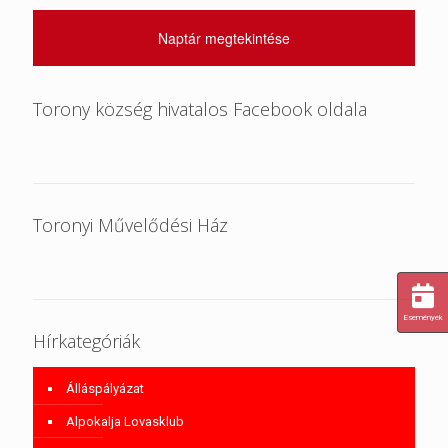
Naptár megtekintése
Torony község hivatalos Facebook oldala
Toronyi Művelődési Ház
Események
Hírkategóriák
Álláspályázat
Alpokalja Lovasklub