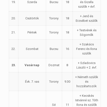
19.
Szerda
Bucsu
18
és Gizella
szülők + évf.
+ Jenő és
20.
Csütörtök
Torony
18
Erzsébet szülők
+ Testvérek és
21.
Péntek
Torony
18
Sógornők
+ Szakács
22.
Szombat
Bucsu
16
Ferenc és Ilona
szülők
+ Szladovics
23.
Vasárnap
Dozmat
8
László + 2. évf.
+ Németh szülők
Évk. 7. vas
Torony
9.30
és
hozzátartozók
+ Kecskés
Istvánné sz. Tóth
Sé
11
Ilona és szülők