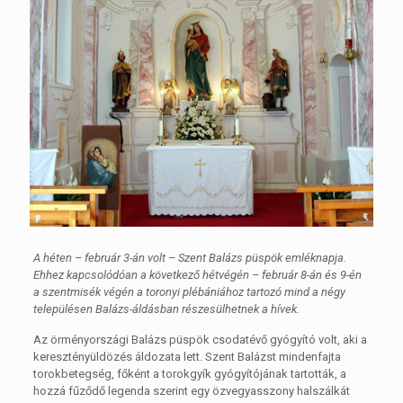
A héten – február 3-án volt – Szent Balázs püspök emléknapja.
Ehhez kapcsolódóan a következő hétvégén – február 8-án és 9-én
a szentmisék végén a toronyi plébániához tartozó mind a négy
településen Balázs-áldásban részesülhetnek a hívek.
Az örményországi Balázs püspök csodatévő gyógyító volt, aki a
keresztényüldözés áldozata lett. Szent Balázst mindenfajta
torokbetegség, főként a torokgyík gyógyítójának tartották, a
hozzá fűződő legenda szerint egy özvegyasszony halszálkát