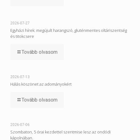
2026-07-27
Egyházi hírek: megújult harangszó, gluténmentes oltáriszentség
és titokcsere
Tovább olvasom
2026-07-13
Hálás köszönet az adományokért
Tovább olvasom
2026-07-06
Szombaton, 5 órai kezdettel szentmise lesz az ondódi
kápolnában.