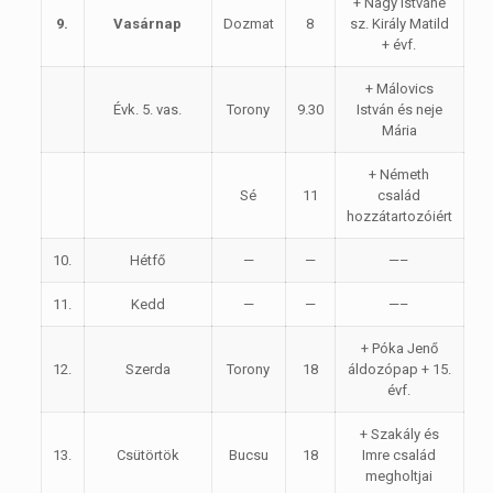
+ Nagy Istváné
9.
Vasárnap
Dozmat
8
sz. Király Matild
+ évf.
+ Málovics
Évk. 5. vas.
Torony
9.30
István és neje
Mária
+ Németh
Sé
11
család
hozzátartozóiért
10.
Hétfő
—
—
—–
11.
Kedd
—
—
—–
+ Póka Jenő
12.
Szerda
Torony
18
áldozópap + 15.
évf.
+ Szakály és
13.
Csütörtök
Bucsu
18
Imre család
megholtjai