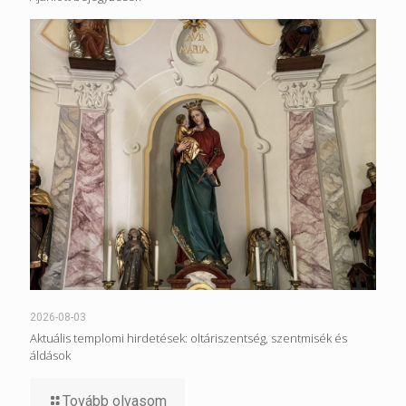
2026-08-03
Aktuális templomi hirdetések: oltáriszentség, szentmisék és
áldások
Tovább olvasom