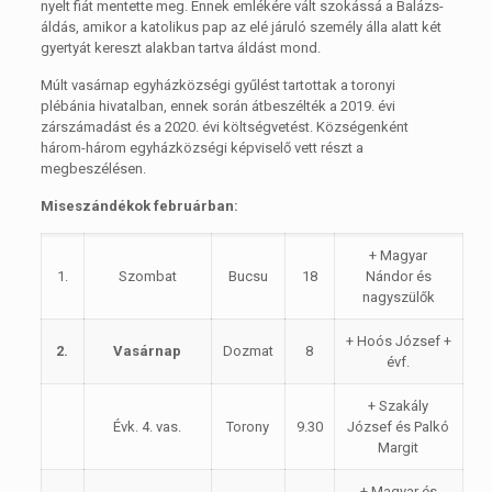
nyelt fiát mentette meg. Ennek emlékére vált szokássá a Balázs-
áldás, amikor a katolikus pap az elé járuló személy álla alatt két
gyertyát kereszt alakban tartva áldást mond.
Múlt vasárnap egyházközségi gyűlést tartottak a toronyi
plébánia hivatalban, ennek során átbeszélték a 2019. évi
zárszámadást és a 2020. évi költségvetést. Községenként
három-három egyházközségi képviselő vett részt a
megbeszélésen.
Miseszándékok februárban:
+ Magyar
1.
Szombat
Bucsu
18
Nándor és
nagyszülők
+ Hoós József +
2.
Vasárnap
Dozmat
8
évf.
+ Szakály
Évk. 4. vas.
Torony
9.30
József és Palkó
Margit
+ Magyar és