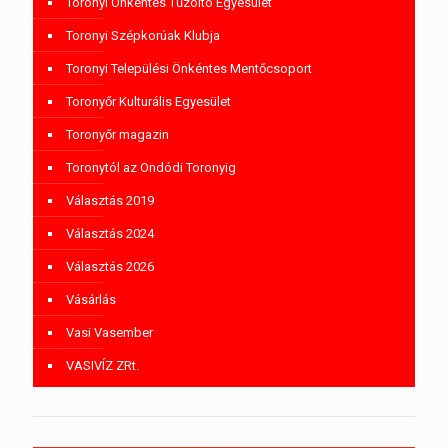
Toronyi Önkéntes Tűzoltó Egyesület
Toronyi Szépkorúak Klubja
Toronyi Települési Önkéntes Mentőcsoport
Toronyőr Kulturális Egyesület
Toronyőr magazin
Toronytól az Ondódi Toronyig
Választás 2019
Választás 2024
Választás 2026
Vásárlás
Vasi Vasember
VASIVÍZ ZRt.