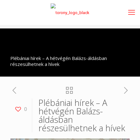
Plébániai hírek – A hétvégén Balázs-áldásban
részesülhetnek a hívek
Plébániai hírek – A
hétvégén Balázs-
0
áldásban
részesülhetnek a hívek