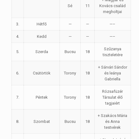
Sé
11
Kovács család
megholtjai
3.
Hétfő
—
—
—–
4.
Kedd
—
—
—–
Szűzanya
5.
Szerda
Bucsu
18
tiszteletére
+ Sárvári Sándor
6.
Csütörtök
Torony
18
és leánya
Gabriella
Rózsafüzér
7.
Péntek
Torony
18
Társulat élő
tagjaiért
+ Szakács Mária
8.
Szombat
Bucsu
18
és Anna
testvérek