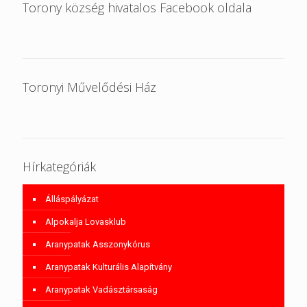
Torony község hivatalos Facebook oldala
Toronyi Művelődési Ház
Hírkategóriák
Álláspályázat
Alpokalja Lovasklub
Aranypatak Asszonykórus
Aranypatak Kulturális Alapítvány
Aranypatak Vadásztársaság