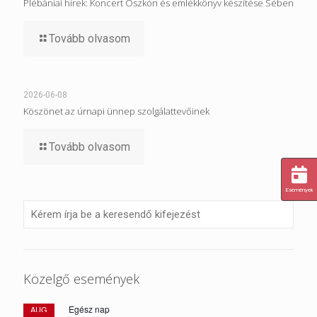
Plébániai hírek: Koncert Oszkón és emlékkönyv készítése Sében
Tovább olvasom
2026-06-08
Köszönet az úrnapi ünnep szolgálattevőinek
Tovább olvasom
Események
Közelgő események
Egész nap
AUG