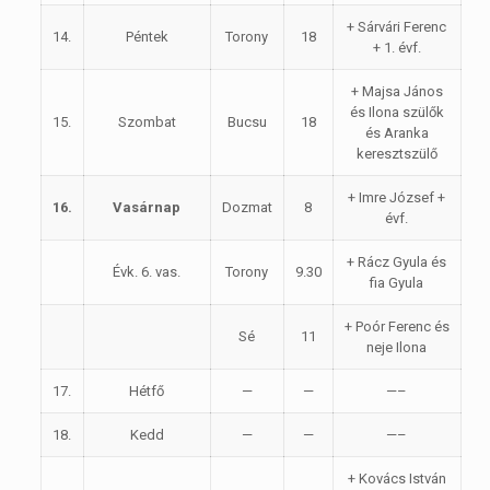
+ Sárvári Ferenc
14.
Péntek
Torony
18
+ 1. évf.
+ Majsa János
és Ilona szülők
15.
Szombat
Bucsu
18
és Aranka
keresztszülő
+ Imre József +
16.
Vasárnap
Dozmat
8
évf.
+ Rácz Gyula és
Évk. 6. vas.
Torony
9.30
fia Gyula
+ Poór Ferenc és
Sé
11
neje Ilona
17.
Hétfő
—
—
—–
18.
Kedd
—
—
—–
+ Kovács István