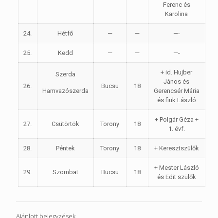
Ferenc és
Karolina
24.
Hétfő
—
—
—-
25.
Kedd
—
—
—-
+ id. Hujber
Szerda
János és
26.
Bucsu
18
Hamvazószerda
Gerencsér Mária
és fiuk László
+ Polgár Géza +
27.
Csütörtök
Torony
18
1. évf.
28.
Péntek
Torony
18
+ Keresztszülők
+ Mester László
29.
Szombat
Bucsu
18
és Edit szülők
Ajánlott bejegyzések