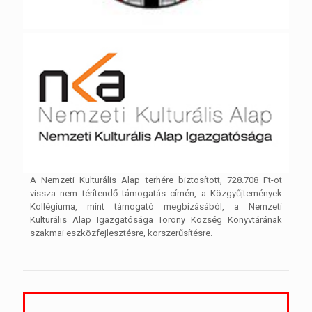
A Nemzeti Kulturális Alap terhére biztosított, 728.708 Ft-ot
vissza nem térítendő támogatás címén, a Közgyűjtemények
Kollégiuma, mint támogató megbízásából, a Nemzeti
Kulturális Alap Igazgatósága Torony Község Könyvtárának
szakmai eszközfejlesztésre, korszerűsítésre.