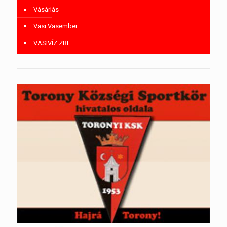
Vásárlás
Vasi Vasember
VASIVÍZ ZRt.