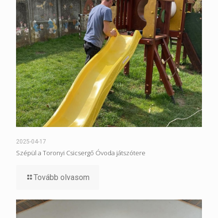
2025-04-17
Szépül a Toronyi Csicsergő Óvoda játszótere
Tovább olvasom