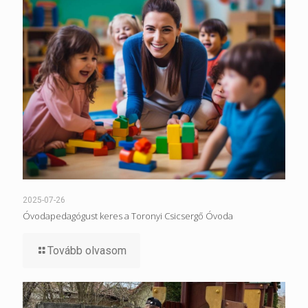
2025-07-26
Óvodapedagógust keres a Toronyi Csicsergő Óvoda
Tovább olvasom