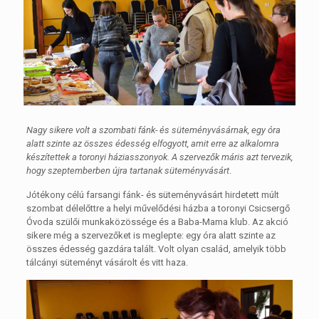
Nagy sikere volt a szombati fánk- és süteményvásárnak, egy óra
alatt szinte az összes édesség elfogyott, amit erre az alkalomra
készítettek a toronyi háziasszonyok. A szervezők máris azt tervezik,
hogy szeptemberben újra tartanak süteményvásárt
.
Jótékony célú farsangi fánk- és süteményvásárt hirdetett múlt
szombat délelőttre a helyi művelődési házba a toronyi Csicsergő
Óvoda szülői munkaközössége és a Baba-Mama klub. Az akció
sikere még a szervezőket is meglepte: egy óra alatt szinte az
összes édesség gazdára talált. Volt olyan család, amelyik több
tálcányi süteményt vásárolt és vitt haza.