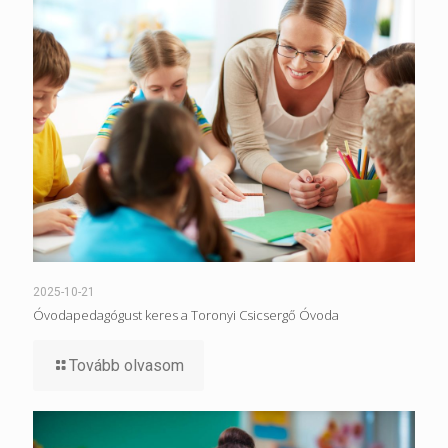
2025-10-21
Óvodapedagógust keres a Toronyi Csicsergő Óvoda
Tovább olvasom