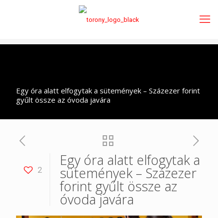
Egy óra alatt elfogytak a sütemények – Százezer forint
gyűlt össze az óvoda javára
Egy óra alatt elfogytak a
sütemények – Százezer
2
forint gyűlt össze az
óvoda javára