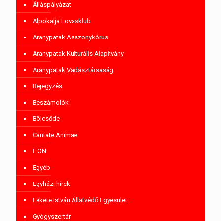
Álláspályázat
Alpokalja Lovasklub
Aranypatak Asszonykórus
Aranypatak Kulturális Alapítvány
Aranypatak Vadásztársaság
Bejegyzés
Beszámolók
Bölcsőde
Cantate Animae
E.ON
Egyéb
Egyházi hírek
Fekete István Állatvédő Egyesület
Gyógyszertár