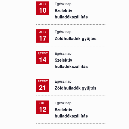
Egész nap
AUG
10
Szelektív
hulladékszállítás
Egész nap
AUG
17
Zöldhulladék gyűjtés
Egész nap
SZEPT
14
Szelektív
hulladékszállítás
Egész nap
SZEPT
21
Zöldhulladék gyűjtés
Egész nap
OKT
12
Szelektív
hulladékszállítás