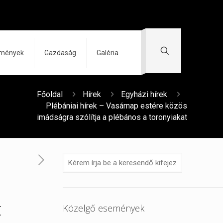
zmények
Gazdaság
Galéria
Főoldal
Hírek
Egyházi hírek
Plébániai hírek – Vasárnap estére közös
imádságra szólítja a plébános a toronyiakat
t
Közelgő események