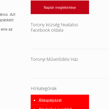
Naptár megtekintése
bános. Azt
azánkért.
Torony község hivatalos
 erre az
Facebook oldala
Toronyi Művelődési Ház
Hírkategóriák
Álláspályázat