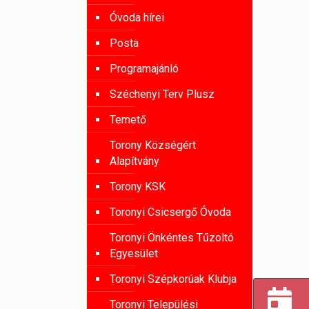
Óvoda hírei
Posta
Programajánló
Széchenyi Terv Plusz
Temető
Torony Községért
Alapítvány
Torony KSK
Toronyi Csicsergő Óvoda
Toronyi Önkéntes Tűzoltó
Egyesület
Toronyi Szépkorúak Klubja
Toronyi Települési