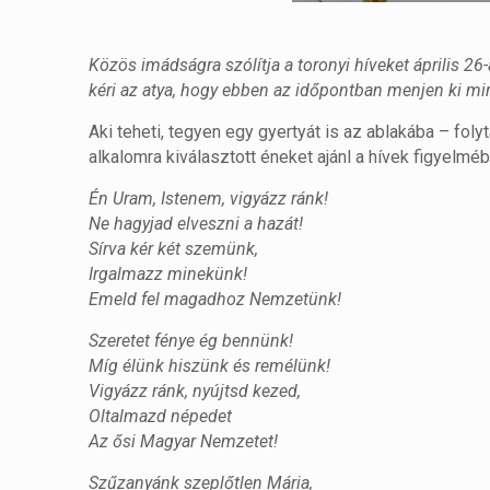
Közös imádságra szólítja a toronyi híveket április 26
kéri az atya, hogy ebben az időpontban menjen ki mi
Aki teheti, tegyen egy gyertyát is az ablakába – foly
alkalomra kiválasztott éneket ajánl a hívek figyelméb
Én Uram, Istenem, vigyázz ránk!
Ne hagyjad elveszni a hazát!
Sírva kér két szemünk,
Irgalmazz minekünk!
Emeld fel magadhoz Nemzetünk!
Szeretet fénye ég bennünk!
Míg élünk hiszünk és remélünk!
Vigyázz ránk, nyújtsd kezed,
Oltalmazd népedet
Az ősi Magyar Nemzetet!
Szűzanyánk szeplőtlen Mária,