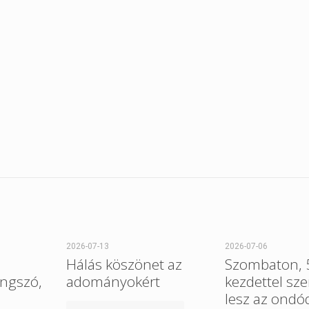
2026-07-13
2026-07-06
Hálás köszönet az
Szombaton, 5
ngszó,
adományokért
kezdettel sz
lesz az ondó