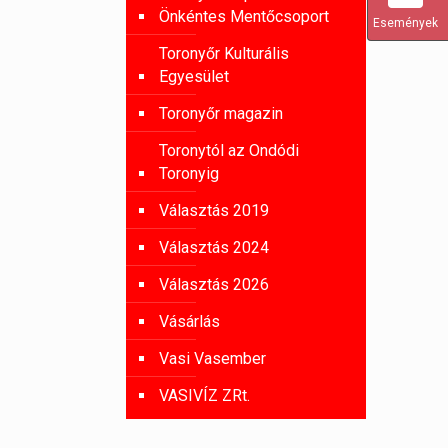
Önkéntes Mentőcsoport
Események
Toronyőr Kulturális
Egyesület
Toronyőr magazin
Toronytól az Ondódi
Toronyig
Választás 2019
Választás 2024
Választás 2026
Vásárlás
Vasi Vasember
VASIVÍZ ZRt.