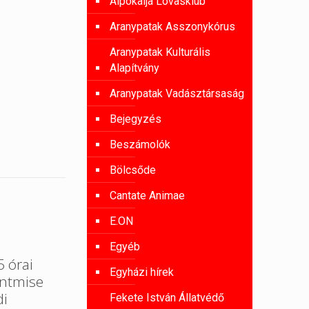
Alpokalja Lovasklub
Aranypatak Asszonykórus
Aranypatak Kulturális
Alapítvány
Aranypatak Vadásztársaság
Bejegyzés
Beszámolók
Bölcsőde
Cantate Animae
E.ON
Egyéb
 órai
Egyházi hírek
entmise
di
Fekete István Állatvédő