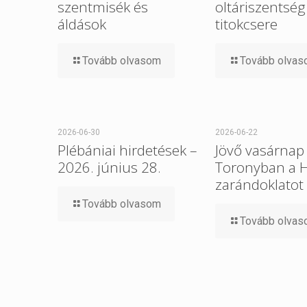
szentmisék és
oltáriszentség
áldások
titokcsere
Tovább olvasom
Tovább olva
2026-06-30
2026-06-22
Plébániai hirdetések –
Jövő vasárnap 
2026. június 28.
Toronyban a 
zarándoklatot
Tovább olvasom
Tovább olva