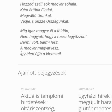
Hozzád száll sok magyar sóhaja,
Kérd értünk Fiadat,
Megváltó Urunkat,
Védje, s őrizze Országunkat.
Míg igaz magyar él a földön,
Nem hagyjuk, hogy a rossz legyőzzön!
Bármi volt, bármi lesz.
A magyar magyar lesz.
Így éled újjá a Nemzet!
Ajánlott bejegyzések
2026-08-03
2026-07-27
Aktuális templomi
Egyházi hírek:
hirdetések:
megújult hara
oltáriszentség,
gluténmentes