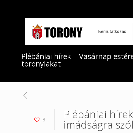
Bemutatkozás
Plébániai hírek – Vasárnap estér
toronyiakat
Plébániai híre
3
imádságra szól