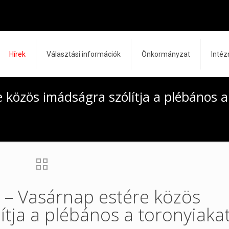
Hírek
Választási információk
Önkormányzat
Inté
e közös imádságra szólítja a plébános a
k – Vasárnap estére közös
ítja a plébános a toronyiaka