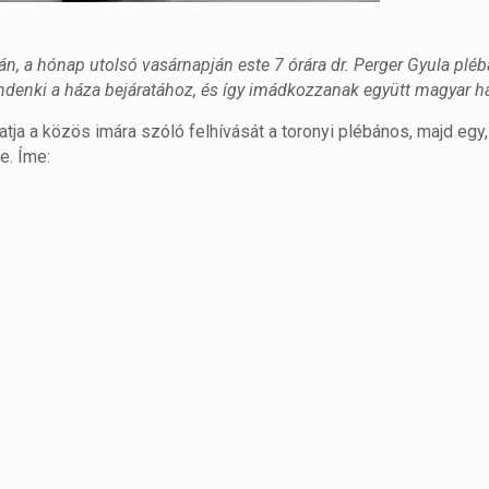
-án, a hónap utolsó vasárnapján este 7 órára dr. Perger Gyula plé
ndenki a háza bejáratához, és így imádkozzanak együtt magyar h
tatja a közös imára szóló felhívását a toronyi plébános, majd egy,
e. Íme: