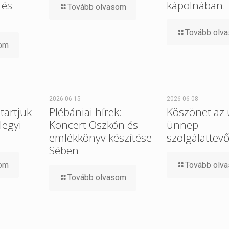
 és
kápolnában.
Tovább olvasom
Tovább olv
som
2026-06-15
2026-06-08
tartjuk
Plébániai hírek:
Köszönet az 
Hegyi
Koncert Oszkón és
ünnep
emlékkönyv készítése
szolgálattev
Sében
som
Tovább olv
Tovább olvasom