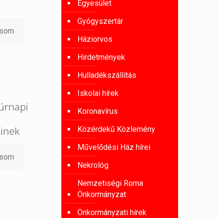
Egyesület
Gyógyszertár
asom
Háziorvos
Hirdetmények
Hulladékszállítás
Iskolai hírek
úrnapi
Koronavírus
őinek
Közérdekű Közlemény
Művelődési Ház hírei
asom
Nekrológ
Nemzetiségi Roma
Önkormányzat
Önkormányzati hírek