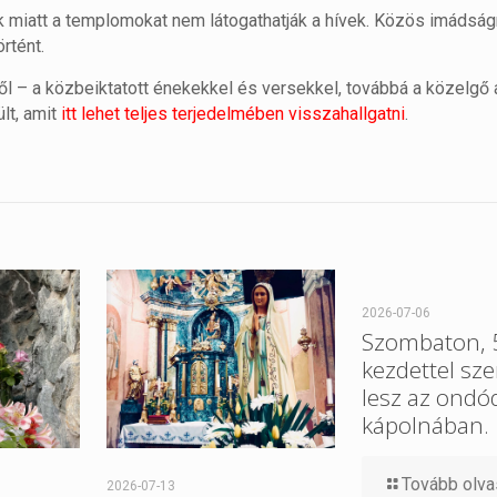
k miatt a templomokat nem látogathatják a hívek. Közös imádságr
rtént.
ől – a közbeiktatott énekekkel és versekkel, továbbá a közelgő
lt, amit
itt lehet teljes terjedelmében visszahallgatni
.
2026-07-06
Szombaton, 5
kezdettel sz
lesz az ondó
kápolnában.
Tovább olv
2026-07-13