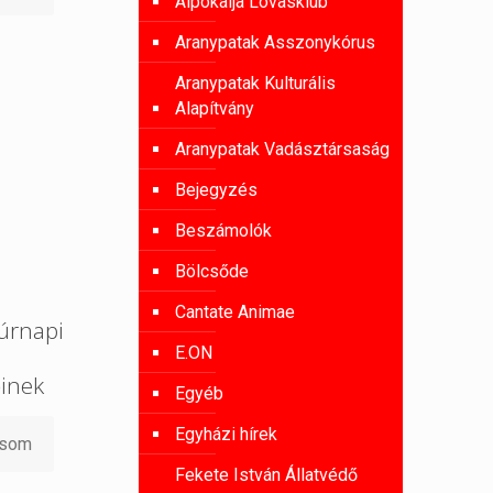
Alpokalja Lovasklub
Aranypatak Asszonykórus
Aranypatak Kulturális
Alapítvány
Aranypatak Vadásztársaság
Bejegyzés
Beszámolók
Bölcsőde
Cantate Animae
úrnapi
E.ON
őinek
Egyéb
Egyházi hírek
asom
Fekete István Állatvédő