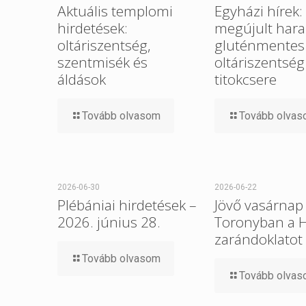
Aktuális templomi
Egyházi hírek:
hirdetések:
megújult hara
oltáriszentség,
gluténmentes
szentmisék és
oltáriszentség
áldások
titokcsere
Tovább olvasom
Tovább olva
2026-06-30
2026-06-22
Plébániai hirdetések –
Jövő vasárnap 
2026. június 28.
Toronyban a 
zarándoklatot
Tovább olvasom
Tovább olva