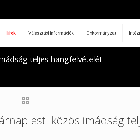
Hírek
Választási információk
Önkormányzat
Inté
mádság teljes hangfelvételét
árnap esti közös imádság tel