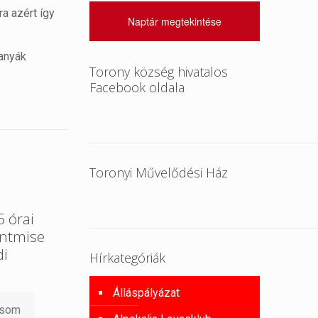
a azért így
Naptár megtekintése
 anyák
Torony község hivatalos
Facebook oldala
Toronyi Művelődési Ház
 órai
entmise
di
Hírkategóriák
Álláspályázat
asom