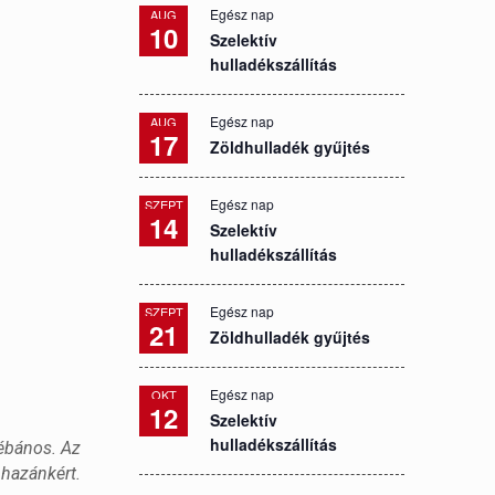
Egész nap
AUG
10
Szelektív
hulladékszállítás
Egész nap
AUG
17
Zöldhulladék gyűjtés
Egész nap
SZEPT
14
Szelektív
hulladékszállítás
Egész nap
SZEPT
21
Zöldhulladék gyűjtés
Egész nap
OKT
12
Szelektív
hulladékszállítás
lébános. Az
 hazánkért.