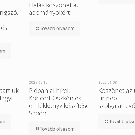
Hálás köszönet az
ngszó,
adományokért
 és
Tovább olvasom
som
2026-06-15
2026-06-08
tartjuk
Plébániai hírek:
Köszönet az 
Hegyi
Koncert Oszkón és
ünnep
emlékkönyv készítése
szolgálattev
Sében
som
Tovább olv
Tovább olvasom