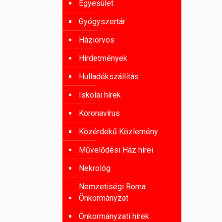
Egyesület
Gyógyszertár
Háziorvos
Hirdetmények
Hulladékszállítás
Iskolai hírek
Koronavírus
Közérdekű Közlemény
Művelődési Ház hírei
Nekrológ
Nemzetiségi Roma
Önkormányzat
Önkormányzati hírek