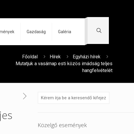
zmények
Gazdaság
Galéria
Főoldal
Hírek
Egyházi hírek
Mutatjuk a vasárnap esti közös imádság teljes
hangfelvételét
jes
Közelgő események