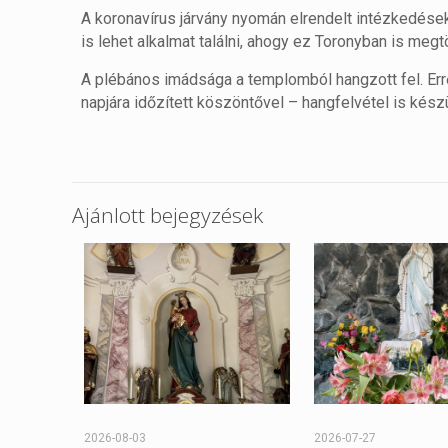
A koronavírus járvány nyomán elrendelt intézkedése
is lehet alkalmat találni, ahogy ez Toronyban is megtö
A plébános imádsága a templomból hangzott fel. Err
napjára időzített köszöntővel – hangfelvétel is készü
Ajánlott bejegyzések
2026-08-03
2026-07-27