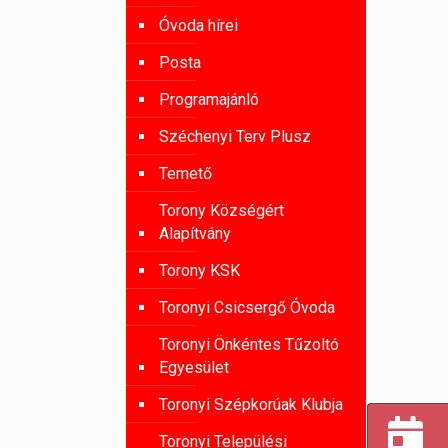
Óvoda hírei
Posta
Programajánló
Széchenyi Terv Plusz
Temető
Torony Községért
Alapítvány
Torony KSK
Toronyi Csicsergő Óvoda
Toronyi Önkéntes Tűzoltó
Egyesület
Toronyi Szépkorúak Klubja
Toronyi Települési