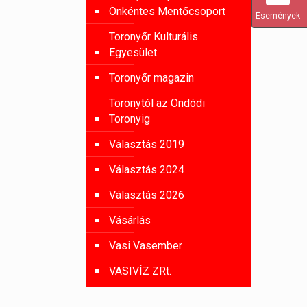
Önkéntes Mentőcsoport
Események
Toronyőr Kulturális
Egyesület
Toronyőr magazin
Toronytól az Ondódi
Toronyig
Választás 2019
Választás 2024
Választás 2026
Vásárlás
Vasi Vasember
VASIVÍZ ZRt.