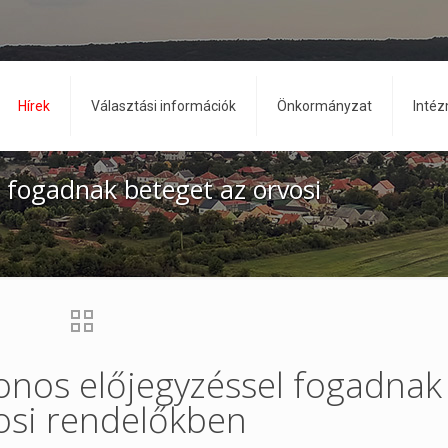
Hírek
Választási információk
Önkormányzat
Inté
l fogadnak beteget az orvosi
fonos előjegyzéssel fogadnak
osi rendelőkben