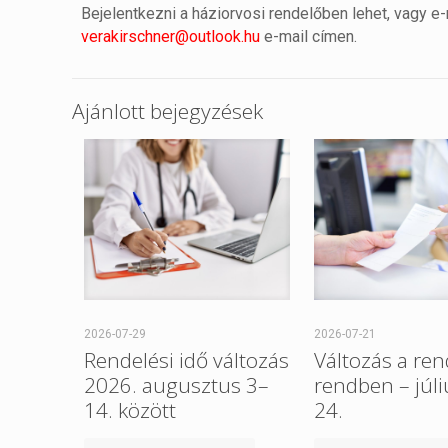
Bejelentkezni a háziorvosi rendelőben lehet, vagy 
verakirschner@outlook.hu
e-mail címen.
Ajánlott bejegyzések
2026-07-29
2026-07-21
Rendelési idő változás
Változás a ren
2026. augusztus 3–
rendben – júl
14. között
24.