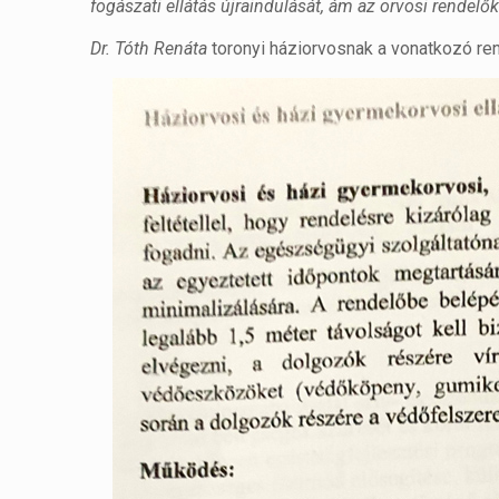
fogászati ellátás újraindulását, ám az orvosi rendelő
Dr. Tóth Renáta
toronyi háziorvosnak a vonatkozó ren