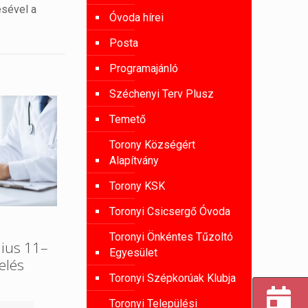
ésével a
Óvoda hírei
Posta
Programajánló
Széchenyi Terv Plusz
Temető
Torony Községért
Alapítvány
Torony KSK
Toronyi Csicsergő Óvoda
Toronyi Önkéntes Tűzoltó
nius 11–
Egyesület
elés
Toronyi Szépkorúak Klubja
Toronyi Települési