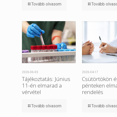
Tovább olvasom
Tovább olva
2026-06-03
2026-04-17
Tájékoztatás: Június
Csütörtökön é
11-én elmarad a
pénteken elm
vérvétel
rendelés
Tovább olvasom
Tovább olva