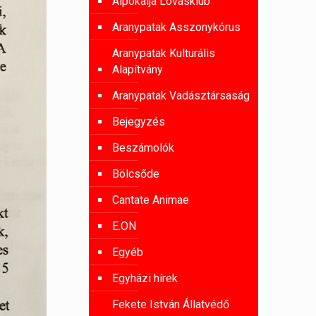
Alpokalja Lovasklub
Aranypatak Asszonykórus
Aranypatak Kulturális
Alapítvány
Aranypatak Vadásztársaság
Bejegyzés
Beszámolók
Bölcsőde
Cantate Animae
E.ON
Egyéb
Egyházi hírek
Fekete István Állatvédő