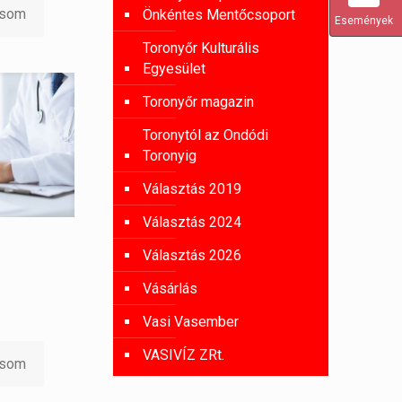
asom
Önkéntes Mentőcsoport
Események
Toronyőr Kulturális
Egyesület
Toronyőr magazin
Toronytól az Ondódi
Toronyig
Választás 2019
Választás 2024
Választás 2026
Vásárlás
Vasi Vasember
VASIVÍZ ZRt.
asom