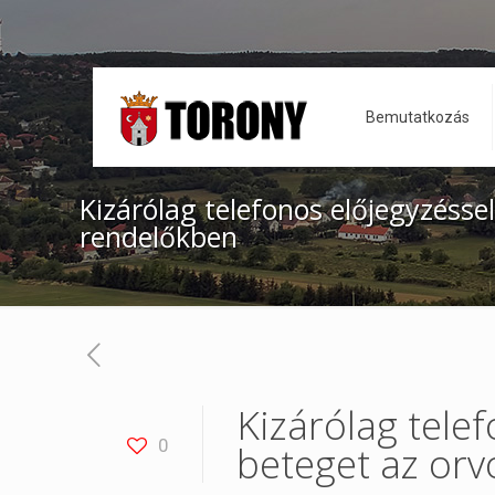
Bemutatkozás
Kizárólag telefonos előjegyzésse
rendelőkben
Kizárólag tele
0
beteget az orv