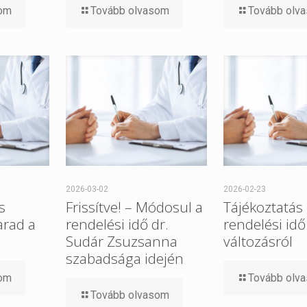
som
Tovább olvasom
Tovább olv
2026-03-02
2026-02-23
s
Frissítve! – Módosul a
Tájékoztatás
arad a
rendelési idő dr.
rendelési idő
Sudár Zsuzsanna
változásról
szabadsága idején
som
Tovább olv
Tovább olvasom