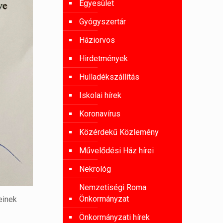
Egyesület
Gyógyszertár
Háziorvos
Hirdetmények
Hulladékszállítás
Iskolai hírek
Koronavírus
Közérdekű Közlemény
Művelődési Ház hírei
Nekrológ
Nemzetiségi Roma
Önkormányzat
einek
Önkormányzati hírek