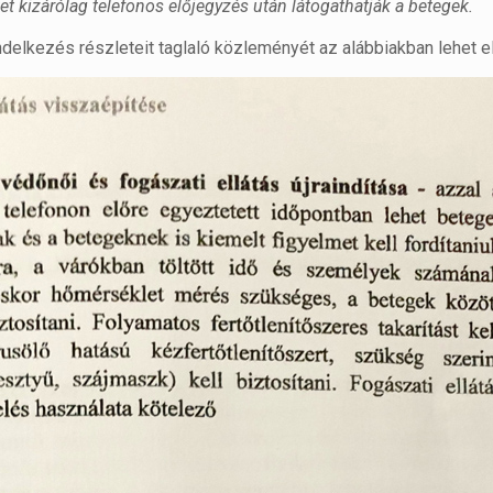
ket kizárólag telefonos előjegyzés után látogathatják a betegek.
delkezés részleteit taglaló közleményét az alábbiakban lehet el