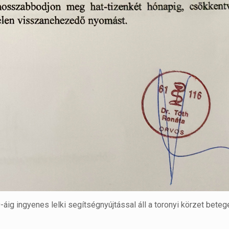
0-áig ingyenes lelki segítségnyújtással áll a toronyi körzet beteg