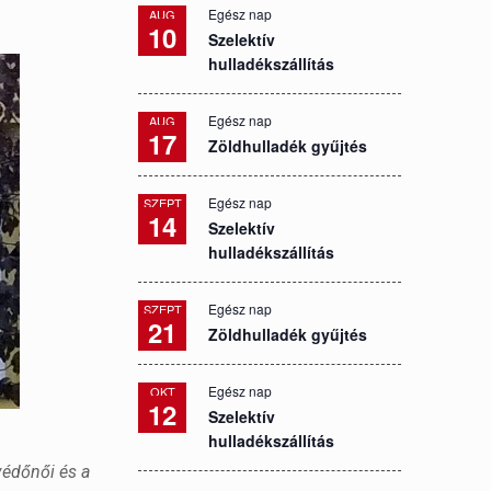
Egész nap
AUG
10
Szelektív
hulladékszállítás
Egész nap
AUG
17
Zöldhulladék gyűjtés
Egész nap
SZEPT
14
Szelektív
hulladékszállítás
Egész nap
SZEPT
21
Zöldhulladék gyűjtés
Egész nap
OKT
12
Szelektív
hulladékszállítás
védőnői és a