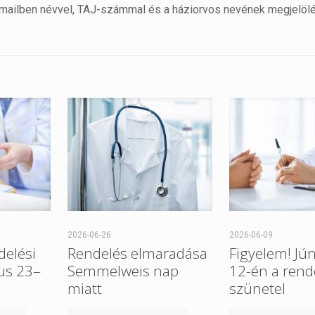
e-mailben névvel, TAJ-számmal és a háziorvos nevének megjelöl
2026-06-26
2026-06-09
delési
Rendelés elmaradása
Figyelem! Jú
ius 23–
Semmelweis nap
12-én a rend
miatt
szünetel