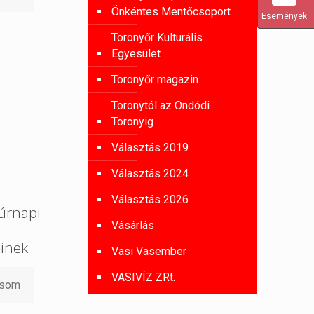
Önkéntes Mentőcsoport
Események
Toronyőr Kulturális
Egyesület
Toronyőr magazin
Toronytól az Ondódi
Toronyig
Választás 2019
Választás 2024
Választás 2026
úrnapi
Vásárlás
őinek
Vasi Vasember
VASIVÍZ ZRt.
asom