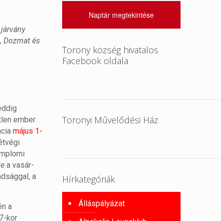
Naptár megtekintése
 járvány
u, Dozmat és
Torony község hivatalos
Facebook oldala
eddig
Toronyi Művelődési Ház
etlen ember
ncia
május 1-
étvégi
templomi
ve
a vasár-
dsággal, a
Hírkategóriák
Álláspályázat
én a
7-kor