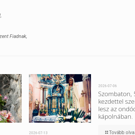
,
zent Fiadnak,
2026-07-06
Szombaton, 5
kezdettel sz
lesz az ondó
kápolnában.
Tovább olv
2026-07-13