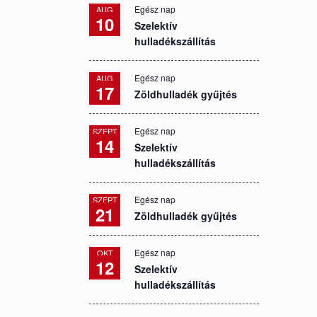
Egész nap
AUG
10
Szelektív
hulladékszállítás
Egész nap
AUG
17
Zöldhulladék gyűjtés
Egész nap
SZEPT
14
Szelektív
hulladékszállítás
Egész nap
SZEPT
21
Zöldhulladék gyűjtés
Egész nap
OKT
12
Szelektív
hulladékszállítás