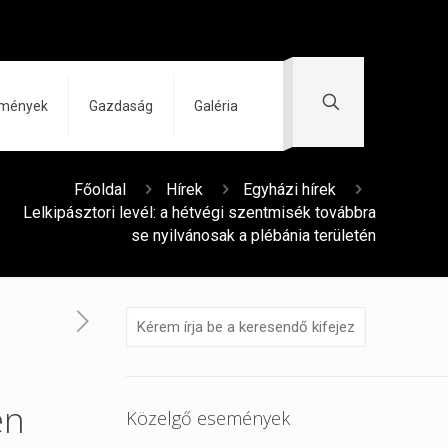
zmények
Gazdaság
Galéria
Főoldal
Hírek
Egyházi hírek
Lelkipásztori levél: a hétvégi szentmisék továbbra
se nyilvánosak a plébánia területén
én
Közelgő események