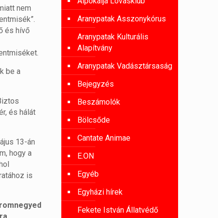
Alpokalja Lovasklub
iatt nem
Aranypatak Asszonykórus
entmisék”.
ő és hívő
Aranypatak Kulturális
Alapítvány
entmiséket.
Aranypatak Vadásztársaság
k be a
Bejegyzés
Biztos
Beszámolók
r, és hálát
Bölcsőde
Cantate Animae
ájus 13-án
m, hogy a
E.ON
hol
Egyéb
ratához is
Egyházi hírek
háromnegyed
Fekete István Állatvédő
ra.