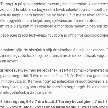
 Torony). A püspöki rendelet szerint „ahol a
templom kis mérete
m
se, ott továbbra se legyenek a hívek jelenlétében ünnepelt sz
túl nagy, s nem tartható be az előírt 1,5-2 méter távolság hív
iséket egyelőre nem tartjuk meg nyilvánosan. Természetesen
égzem az előjegyzett miseszándék elmondása mellett a hétvégi sz
engébb egészségű testvéreink
továbbra is otthonról kapcsolódjana
templom-böjt, de hiszünk a böjt értelmében és lelki hasznában. 
 annál nagyobb lesz majd az öröm, amikor ez az időszak véget é
yian együtt.
gi rendezvények még ne legyenek, ezért a fatimai körmenetet m
y ezt megtettük 9 éve minden hónap 13-án. Ezért arra gondolta
 minden utcáján. Kérném, hogy az ablakokba virágot tegyünk, s a
desanyánkat, s egyben kérve közbenjáró segítségét. Házunk bejá
el integethetünk a Szűzanyának.
 Sé községben, 6 és 7 óra között Torony községben, 7 és 
él 9 között Bucsu községben járna végig a Szűzanya szob