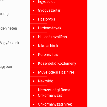
Egyesület
Gyógyszertár
 pedig
Háziorvos
Hirdetmények
nden héten
Hulladékszállítás
 Vigyázzunk
Iskolai hírek
Koronavírus
Közérdekű Közlemény
gügyben
Művelődési Ház hírei
Nekrológ
Nemzetiségi Roma
Önkormányzat
Önkormányzati hírek