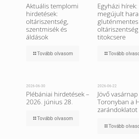
Aktuális templomi
Egyházi hírek:
hirdetések:
megújult hara
oltáriszentség,
gluténmentes
szentmisék és
oltáriszentség
áldások
titokcsere
Tovább olvasom
Tovább olva
2026-06-30
2026-06-22
Plébániai hirdetések –
Jövő vasárnap 
2026. június 28.
Toronyban a 
zarándoklatot
Tovább olvasom
Tovább olva