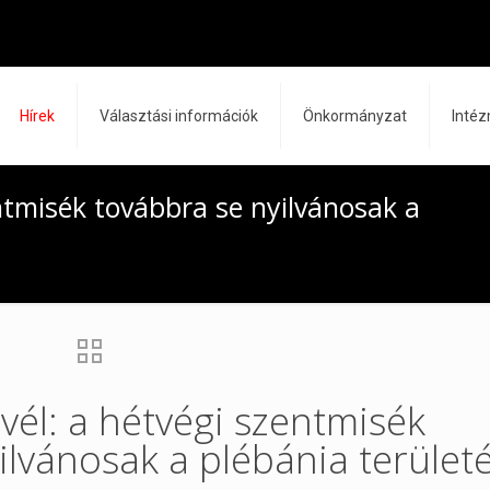
Hírek
Választási információk
Önkormányzat
Inté
entmisék továbbra se nyilvánosak a
evél: a hétvégi szentmisék
ilvánosak a plébánia terület