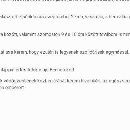
elhalasztott elsőáldozás szeptember 27-én, vasárnap, a bérmálás
ra között, valamint szombaton 9 és 10 óra között továbbra is mi
t arra kérem, hogy ezután is legyenek szolidárisak egymással.
nlapjain értesítelek majd Benneteket!
ak védőszentjének közbenjárását kérem híveinkért, az egészsé
en emberért.