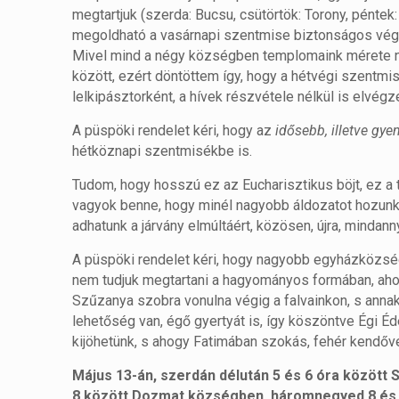
megtartjuk (szerda: Bucsu, csütörtök: Torony, péntek:
megoldható a vasárnapi szentmise biztonságos végzé
Mivel mind a négy községben templomaink mérete nem 
között, ezért döntöttem így, hogy a hétvégi szentm
lelkipásztorként, a hívek részvétele nélkül is elv
A püspöki rendelet kéri, hogy az
idősebb, illetve gy
hétköznapi szentmisékbe is.
Tudom, hogy hosszú ez az Eucharisztikus böjt, ez a 
vagyok benne, hogy minél nagyobb áldozatot hozunk,
adhatunk a járvány elmúltáért, közösen, újra, mindann
A püspöki rendelet kéri, hogy nagyobb egyházközsé
nem tudjuk megtartani a hagyományos formában, ahog
Szűzanya szobra vonulna végig a falvainkon, s annak
lehetőség van, égő gyertyát is, így köszöntve Égi É
kijöhetünk, s ahogy Fatimában szokás, fehér kendőv
Május 13-án, szerdán délután 5 és 6 óra között
8 között Dozmat községben, háromnegyed 8 és f