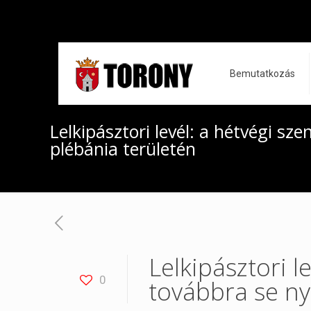
Bemutatkozás
Lelkipásztori levél: a hétvégi sz
plébánia területén
Lelkipásztori l
0
továbbra se ny