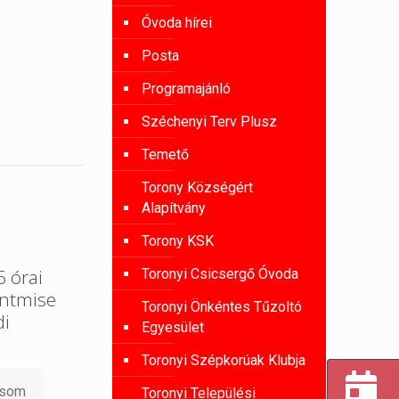
Óvoda hírei
Posta
Programajánló
Széchenyi Terv Plusz
Temető
Torony Községért
Alapítvány
Torony KSK
 órai
Toronyi Csicsergő Óvoda
entmise
Toronyi Önkéntes Tűzoltó
di
Egyesület
Toronyi Szépkorúak Klubja
asom
Toronyi Települési