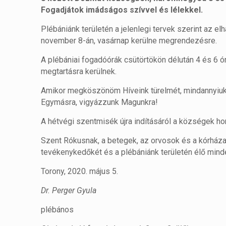
Fogadjátok imádságos szívvel és lélekkel.
Plébániánk területén a jelenlegi tervek szerint az 
november 8-án, vasárnap kerülne megrendezésre.
A plébániai fogadóórák csütörtökön délután 4 és 6 ó
megtartásra kerülnek.
Amikor megköszönöm Híveink türelmét, mindannyiuka
Egymásra, vigyázzunk Magunkra!
A hétvégi szentmisék újra indításáról a községek ho
Szent Rókusnak, a betegek, az orvosok és a kórház
tevékenykedőkét és a plébániánk területén élő mind
Torony, 2020. május 5.
Dr. Perger Gyula
plébános