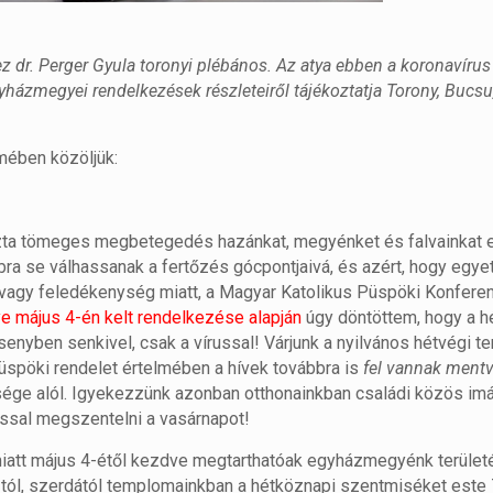
hez dr. Perger Gyula toronyi plébános. Az atya ebben a koronavírus
gyházmegyei rendelkezések részleteiről tájékoztatja Torony, Bucs
lmében közöljük:
 okozta tömeges megbetegedés hazánkat, megyénket és falvainkat 
bra se válhassanak a fertőzés gócpontjaivá, és azért, hogy egy
 vagy feledékenység miatt, a Magyar Katolikus Püspöki Konfere
 május 4-én kelt rendelkezése alapján
úgy döntöttem, hogy a h
enyben senkivel, csak a vírussal! Várjunk a nyilvános hétvégi 
üspöki rendelet értelmében a hívek továbbra is
fel vannak ment
sége alól. Igyekezzünk azonban otthonainkban családi közös imá
ssal megszentelni a vasárnapot!
iatt május 4-étől kezdve megtarthatóak egyházmegyénk terület
6-tól, szerdától templomainkban a hétköznapi szentmiséket este 