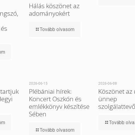
Hálás köszönet az
ngszó,
adományokért
 és
Tovább olvasom
som
2026-06-15
2026-06-08
tartjuk
Plébániai hírek:
Köszönet az 
Hegyi
Koncert Oszkón és
ünnep
emlékkönyv készítése
szolgálattev
Sében
som
Tovább olv
Tovább olvasom