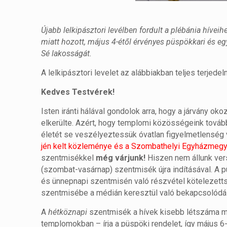
Újabb lelkipásztori levélben fordult a plébánia hívei
miatt hozott, május 4-étől érvényes püspökkari és e
Sé lakosságát.
A lelkipásztori levelet az alábbiakban teljes terjede
Kedves Testvérek!
Isten iránti hálával gondolok arra, hogy a járvány
elkerülte. Azért, hogy templomi közösségeink továb
életét se veszélyeztessük óvatlan figyelmetlenség
jén kelt közleménye és a Szombathelyi Egyházmegye
szentmisékkel
még várjunk!
Hiszen nem állunk vers
(szombat-vasárnap) szentmisék újra indításával. A p
és ünnepnapi szentmisén való részvétel kötelezett
szentmisébe a médián keresztül való bekapcsolódá
A
hétköznapi
szentmisék a hívek kisebb létszáma m
templomokban – írja a püspöki rendelet, így május 