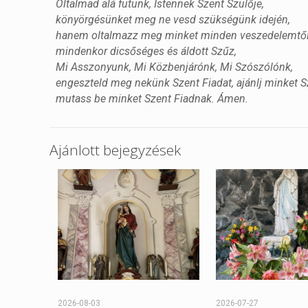
Oltalmad alá futunk, Istennek Szent Szülője,
könyörgésünket meg ne vesd szükségünk idején,
hanem oltalmazz meg minket minden veszedelemtől
mindenkor dicsőséges és áldott Szűz,
Mi Asszonyunk, Mi Közbenjárónk, Mi Szószólónk,
engeszteld meg nekünk Szent Fiadat, ajánlj minket S
mutass be minket Szent Fiadnak. Ámen.
Ajánlott bejegyzések
2026-08-03
2026-07-27