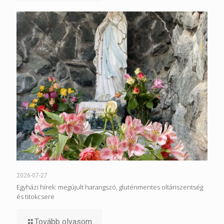
2026-07-27
Egyházi hírek: megújult harangszó, gluténmentes oltáriszentség
és titokcsere
Tovább olvasom