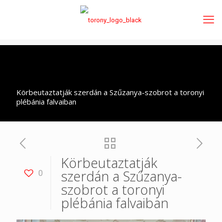
Körbeutaztatják szerdán a Szűzanya-szobrot a toronyi
plébánia falvaiban
Körbeutaztatják
szerdán a Szűzanya-
0
szobrot a toronyi
plébánia falvaiban