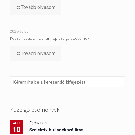
Tovább olvasom
2026-06-08
Köszönet az úrnapi ünnep szolgálattevőinek
Tovább olvasom
Közelgő események
Egész nap
AUG
10
Szelektív hulladékszállítás