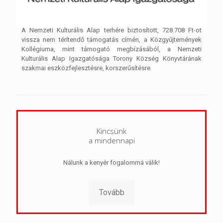
A Nemzeti Kulturális Alap terhére biztosított, 728.708 Ft-ot
vissza nem térítendő támogatás címén, a Közgyűjtemények
Kollégiuma, mint támogató megbízásából, a Nemzeti
Kulturális Alap Igazgatósága Torony Község Könyvtárának
szakmai eszközfejlesztésre, korszerűsítésre.
Kincsünk
a mindennapi
Nálunk a kenyér fogalommá válik!
Tovább