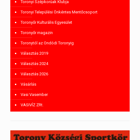
Toronyi Szépkorúak Klubja
Toronyi Települési Önkéntes Mentőcsoport
Toronyőr Kulturális Egyesület
Toronyőr magazin
Toronytól az Ondódi Toronyig
Választás 2019
Választás 2024
Választás 2026
Vásárlás
Vasi Vasember
VASIVÍZ ZRt.