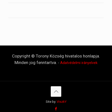
Copyright © Torony Község hivatalos honlapja.
Minden jog fenntartva.
-
Adatvédelmi irányelvek
Site by.
ViszkY