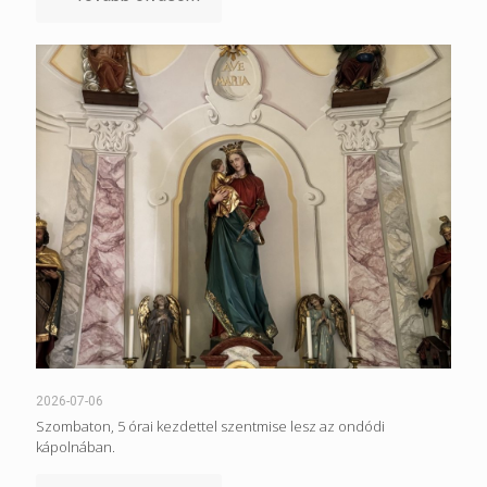
2026-07-06
Szombaton, 5 órai kezdettel szentmise lesz az ondódi
kápolnában.