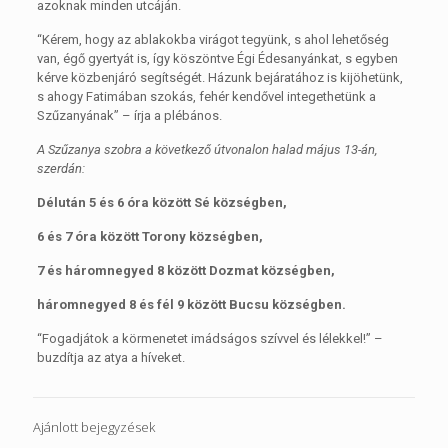
azoknak minden utcáján.
“Kérem, hogy az ablakokba virágot tegyünk, s ahol lehetőség
van, égő gyertyát is, így köszöntve Égi Édesanyánkat, s egyben
kérve közbenjáró segítségét. Házunk bejáratához is kijöhetünk,
s ahogy Fatimában szokás, fehér kendővel integethetünk a
Szűzanyának” – írja a plébános.
A Szűzanya szobra a következő útvonalon halad május 13-án,
szerdán:
Délután 5 és 6 óra között Sé községben,
6 és 7 óra között Torony községben,
7 és háromnegyed 8 között Dozmat községben,
háromnegyed 8 és fél 9 között Bucsu községben.
“Fogadjátok a körmenetet imádságos szívvel és lélekkel!” –
buzdítja az atya a híveket.
Ajánlott bejegyzések