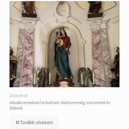
2026-08-03
Aktuális templomi hirdetések: oltáriszentség, szentmisék és
áldások
Tovább olvasom