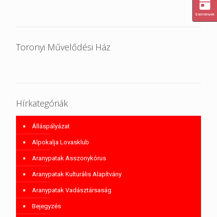
Események
Toronyi Művelődési Ház
Hírkategóriák
Álláspályázat
Alpokalja Lovasklub
Aranypatak Asszonykórus
Aranypatak Kulturális Alapítvány
Aranypatak Vadásztársaság
Bejegyzés