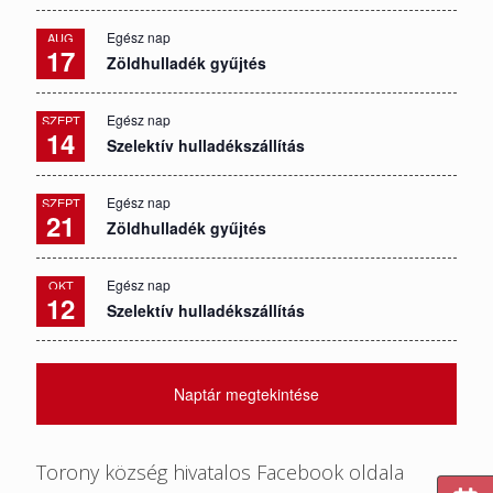
Egész nap
AUG
17
Zöldhulladék gyűjtés
Egész nap
SZEPT
14
Szelektív hulladékszállítás
Egész nap
SZEPT
21
Zöldhulladék gyűjtés
Egész nap
OKT
12
Szelektív hulladékszállítás
Naptár megtekintése
Torony község hivatalos Facebook oldala