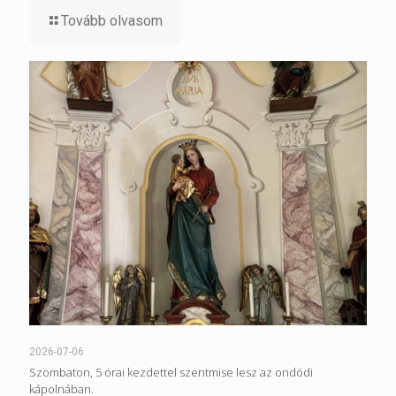
Tovább olvasom
2026-07-06
Szombaton, 5 órai kezdettel szentmise lesz az ondódi
kápolnában.