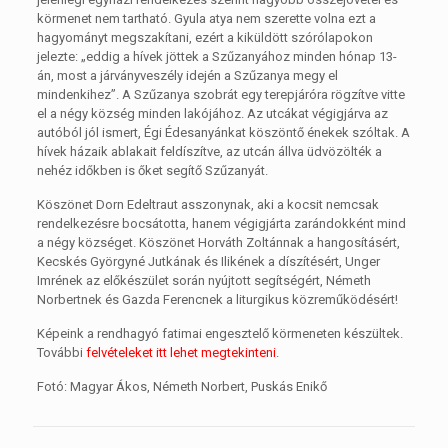
körmenet nem tartható. Gyula atya nem szerette volna ezt a
hagyományt megszakítani, ezért a kiküldött szórólapokon
jelezte: „eddig a hívek jöttek a Szűzanyához minden hónap 13-
án, most a járványveszély idején a Szűzanya megy el
mindenkihez”. A Szűzanya szobrát egy terepjáróra rögzítve vitte
el a négy község minden lakójához. Az utcákat végigjárva az
autóból jól ismert, Égi Édesanyánkat köszöntő énekek szóltak. A
hívek házaik ablakait feldíszítve, az utcán állva üdvözölték a
nehéz időkben is őket segítő Szűzanyát.
Köszönet Dorn Edeltraut asszonynak, aki a kocsit nemcsak
rendelkezésre bocsátotta, hanem végigjárta zarándokként mind
a négy községet. Köszönet Horváth Zoltánnak a hangosításért,
Kecskés Györgyné Jutkának és Ilikének a díszítésért, Unger
Imrének az előkészület során nyújtott segítségért, Németh
Norbertnek és Gazda Ferencnek a liturgikus közreműködésért!
Képeink a rendhagyó fatimai engesztelő körmeneten készültek.
További
felvételeket itt lehet megtekinteni
.
Fotó: Magyar Ákos, Németh Norbert, Puskás Enikő