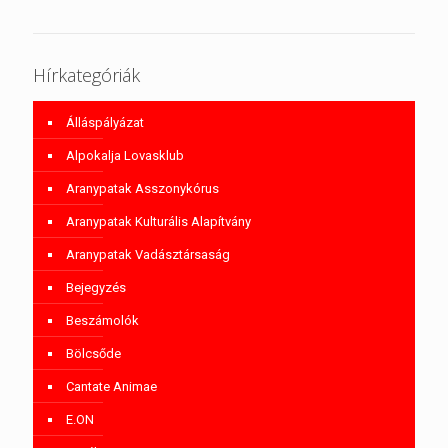
Hírkategóriák
Álláspályázat
Alpokalja Lovasklub
Aranypatak Asszonykórus
Aranypatak Kulturális Alapítvány
Aranypatak Vadásztársaság
Bejegyzés
Beszámolók
Bölcsőde
Cantate Animae
E.ON