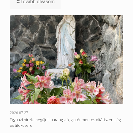
Tovább olvasom
2026-07-27
Egyházi hírek: megújult harangszó, gluténmentes oltáriszentség
és titokcsere