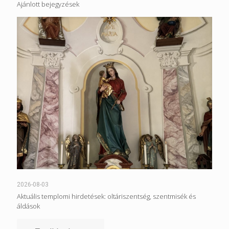
Ajánlott bejegyzések
2026-08-03
Aktuális templomi hirdetések: oltáriszentség, szentmisék és
áldások