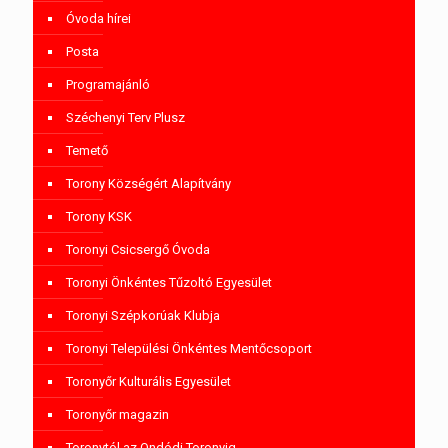
Óvoda hírei
Posta
Programajánló
Széchenyi Terv Plusz
Temető
Torony Községért Alapítvány
Torony KSK
Toronyi Csicsergő Óvoda
Toronyi Önkéntes Tűzoltó Egyesület
Toronyi Szépkorúak Klubja
Toronyi Települési Önkéntes Mentőcsoport
Toronyőr Kulturális Egyesület
Toronyőr magazin
Toronytól az Ondódi Toronyig