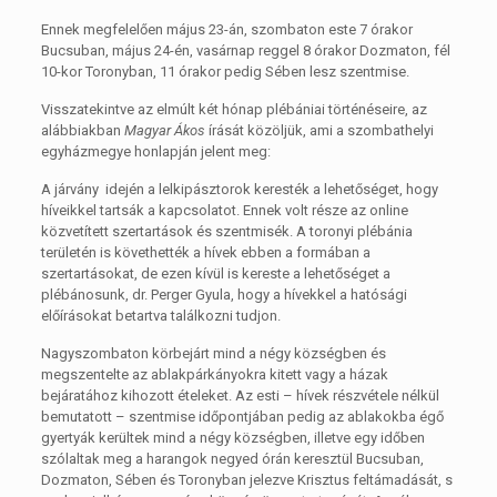
Ennek megfelelően május 23-án, szombaton este 7 órakor
Bucsuban, május 24-én, vasárnap reggel 8 órakor Dozmaton, fél
10-kor Toronyban, 11 órakor pedig Sében lesz szentmise.
Visszatekintve az elmúlt két hónap plébániai történéseire, az
alábbiakban
Magyar Ákos
írását közöljük, ami a szombathelyi
egyházmegye honlapján jelent meg:
A járvány idején a lelkipásztorok keresték a lehetőséget, hogy
híveikkel tartsák a kapcsolatot. Ennek volt része az online
közvetített szertartások és szentmisék. A toronyi plébánia
területén is követhették a hívek ebben a formában a
szertartásokat, de ezen kívül is kereste a lehetőséget a
plébánosunk, dr. Perger Gyula, hogy a hívekkel a hatósági
előírásokat betartva találkozni tudjon.
Nagyszombaton körbejárt mind a négy községben és
megszentelte az ablakpárkányokra kitett vagy a házak
bejáratához kihozott ételeket. Az esti – hívek részvétele nélkül
bemutatott – szentmise időpontjában pedig az ablakokba égő
gyertyák kerültek mind a négy községben, illetve egy időben
szólaltak meg a harangok negyed órán keresztül Bucsuban,
Dozmaton, Sében és Toronyban jelezve Krisztus feltámadását, s