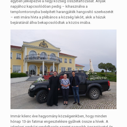
egyben jelképezve a négy község összetartozását. Anyák
napjához kapcsolódóan pedig – kihasználva a
templomtoronyba beépített harangjáték hangosító szerkezetét
– esti imára hívta a plébános a község lakóit, akik a házuk
bejáratánál állva bekapcsolódtak a közös imába.
Immár kilenc éve hagyomány községeinkben, hogy minden
hónap 13-án fatimai engesztelésre gyűlnek össze a hívek. A
jelenlegi egyházi rendelkezés szerint nagyobb összejövetel és