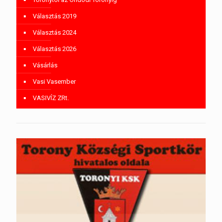
Választás 2019
Választás 2024
Választás 2026
Vásárlás
Vasi Vasember
VASIVÍZ ZRt.