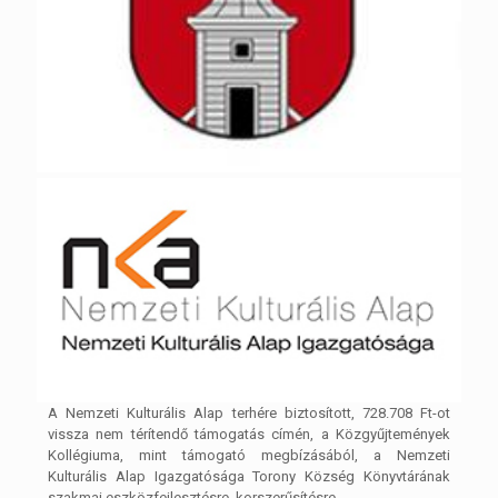
A Nemzeti Kulturális Alap terhére biztosított, 728.708 Ft-ot
vissza nem térítendő támogatás címén, a Közgyűjtemények
Kollégiuma, mint támogató megbízásából, a Nemzeti
Kulturális Alap Igazgatósága Torony Község Könyvtárának
szakmai eszközfejlesztésre, korszerűsítésre.