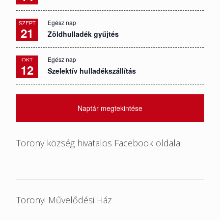
Egész nap
SZEPT
21
Zöldhulladék gyűjtés
Egész nap
OKT
12
Szelektív hulladékszállítás
Naptár megtekintése
Torony község hivatalos Facebook oldala
Toronyi Művelődési Ház