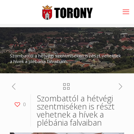
Szombattól a hétvégi szentmiséken is részt vehetnek
a hívek a plébánia falvaiban
Szombattól a hétvégi
szentmiséken is részt
0
vehetnek a hívek a
plébánia falvaiban