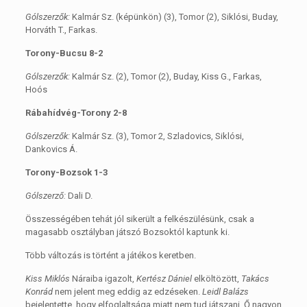
Gólszerzők:
Kalmár Sz. (képünkön) (3), Tomor (2), Siklósi, Buday,
Horváth T., Farkas.
Torony-Bucsu 8-2
Gólszerzők:
Kalmár Sz. (2), Tomor (2), Buday, Kiss G., Farkas,
Hoós
Rábahídvég-Torony 2-8
Gólszerzők:
Kalmár Sz. (3), Tomor 2, Szladovics, Siklósi,
Dankovics Á.
Torony-Bozsok 1-3
Gólszerző:
Dali D.
Összességében tehát jól sikerült a felkészülésünk, csak a
magasabb osztályban játszó Bozsoktól kaptunk ki.
Több változás is történt a játékos keretben.
Kiss Miklós
Náraiba igazolt,
Kertész Dániel
elköltözött,
Takács
Konrád
nem jelent meg eddig az edzéseken.
Leidl Balázs
bejelentette, hogy elfoglaltsága miatt nem tud játszani. Ő nagyon