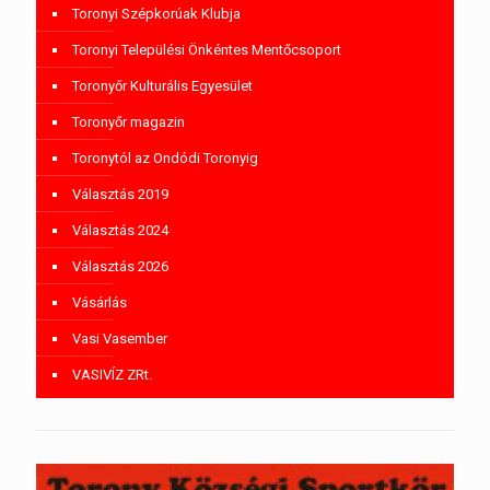
Toronyi Szépkorúak Klubja
Toronyi Települési Önkéntes Mentőcsoport
Toronyőr Kulturális Egyesület
Toronyőr magazin
Toronytól az Ondódi Toronyig
Választás 2019
Választás 2024
Választás 2026
Vásárlás
Vasi Vasember
VASIVÍZ ZRt.