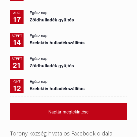
Egész nap
AUG
17
Zöldhulladék gyűjtés
Egész nap
SZEPT
14
Szelektív hulladékszállítás
Egész nap
SZEPT
21
Zöldhulladék gyűjtés
Egész nap
OKT
12
Szelektív hulladékszállítás
Naptár megtekintése
Torony község hivatalos Facebook oldala