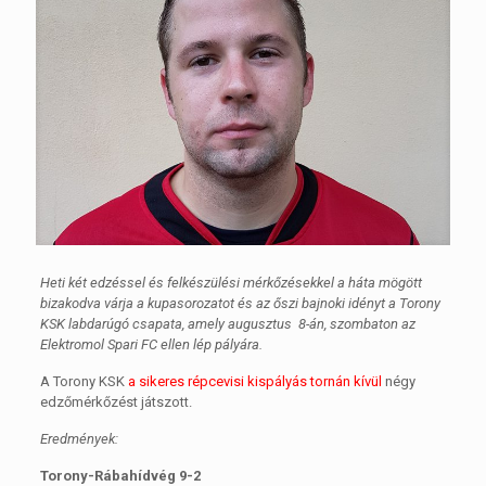
Heti két edzéssel és felkészülési mérkőzésekkel a háta mögött
bizakodva várja a kupasorozatot és az őszi bajnoki idényt a Torony
KSK labdarúgó csapata, amely augusztus 8-án, szombaton az
Elektromol Spari FC ellen lép pályára.
A Torony KSK
a sikeres répcevisi kispályás tornán kívül
négy
edzőmérkőzést játszott.
Eredmények:
Torony-Rábahídvég 9-2