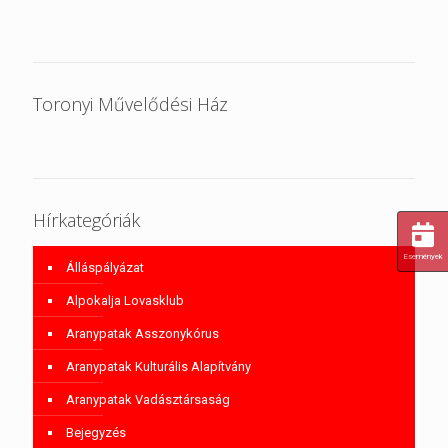
Toronyi Művelődési Ház
Hírkategóriák
Események
Álláspályázat
Alpokalja Lovasklub
Aranypatak Asszonykórus
Aranypatak Kulturális Alapítvány
Aranypatak Vadásztársaság
Bejegyzés