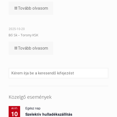
Tovább olvasom
2025-10-20
Bő Sk – Torony KSK
Tovább olvasom
Közelgő események
Egész nap
AUG
10
Szelektív hulladékszállítás