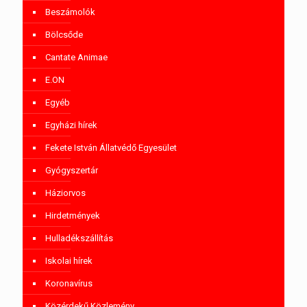
Beszámolók
Bölcsőde
Cantate Animae
E.ON
Egyéb
Egyházi hírek
Fekete István Állatvédő Egyesület
Gyógyszertár
Háziorvos
Hirdetmények
Hulladékszállítás
Iskolai hírek
Koronavírus
Közérdekű Közlemény