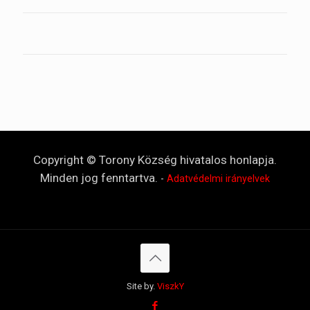
Copyright © Torony Község hivatalos honlapja.
Minden jog fenntartva.
-
Adatvédelmi irányelvek
Site by.
ViszkY