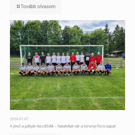
Tovább olvasom
2026-01-07
A jövő a pályán kezdődik – fiatalokat vár a toronyi focicsapat