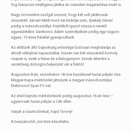
fog hiányozni intelligens játéka és csendes magatartása miatt is.
Nagy örömünkre szolgál viszont, hogy két volt játékosuk
visszatért.
Sárvári Márk
rövid séi kitérője után,
Szakály Dániel
pedig a másodosztályú Söptéből igazol vissza a nevelő
egyesületébe.
Dankovics Ádám
személyében pedig egy nagyon
ügyes, 15 éves fiatallal gyarapodtunk.
Az előttünk álló bajnokság erőssége biztosan meghaladja az
elmúlt idényben tapasztaltat, hiszen van két visszatérő komoly
csapat is, ezek a Nárai és a Balogunyom. Ennek ellenére a
vezetőség dobogós helyezést vár a fiúktól.
Augusztus 8-án, szombaton 18 órai kezdéssel hazai pályán Vas
Megyei Kupa-mérkőzést játszunk a megyei másodosztályú
Elektromol Spari FC-vel.
Az első bajnoki mérkőzésünk pedig augusztus 16-án lesz –
ugyancsak hazai pályán a Cák ellen.
Várjuk a szurkolóinkat, hajrá Torony!
A beszámolót
Joó Imre
készítette.