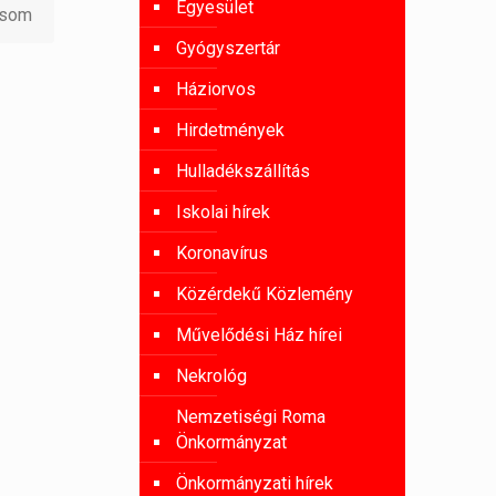
Egyesület
asom
Gyógyszertár
Háziorvos
Hirdetmények
Hulladékszállítás
Iskolai hírek
Koronavírus
Közérdekű Közlemény
Művelődési Ház hírei
Nekrológ
Nemzetiségi Roma
Önkormányzat
Önkormányzati hírek