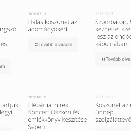
2026-07-13
2026-07-06
Hálás köszönet az
Szombaton, 5
ngszó,
adományokért
kezdettel sz
lesz az ondó
 és
kápolnában.
Tovább olvasom
Tovább olv
som
2026-06-15
2026-06-08
tartjuk
Plébániai hírek:
Köszönet az 
Hegyi
Koncert Oszkón és
ünnep
emlékkönyv készítése
szolgálattev
Sében