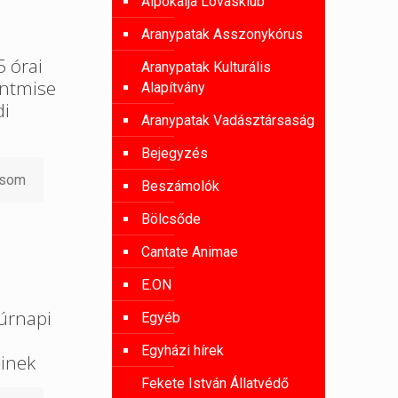
Alpokalja Lovasklub
Aranypatak Asszonykórus
 órai
Aranypatak Kulturális
entmise
Alapítvány
di
Aranypatak Vadásztársaság
Bejegyzés
asom
Beszámolók
Bölcsőde
Cantate Animae
E.ON
úrnapi
Egyéb
Egyházi hírek
őinek
Fekete István Állatvédő