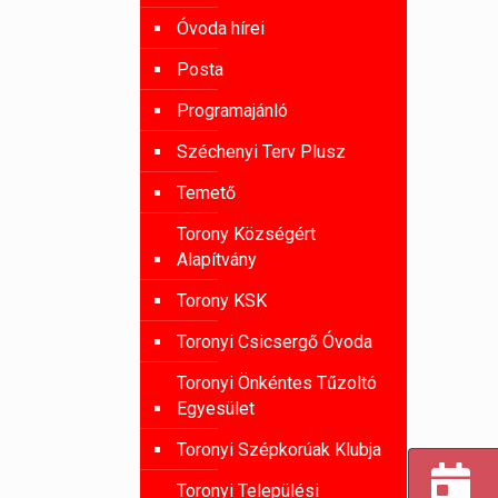
Óvoda hírei
Posta
Programajánló
Széchenyi Terv Plusz
Temető
Torony Községért
Alapítvány
Torony KSK
Toronyi Csicsergő Óvoda
Toronyi Önkéntes Tűzoltó
Egyesület
Toronyi Szépkorúak Klubja
Toronyi Települési