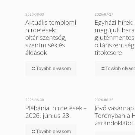
2026-08-03
2026-07-27
Aktuális templomi
Egyházi hírek:
hirdetések:
megújult hara
oltáriszentség,
gluténmentes
szentmisék és
oltáriszentség
áldások
titokcsere
Tovább olvasom
Tovább olva
2026-06-30
2026-06-22
Plébániai hirdetések –
Jövő vasárnap 
2026. június 28.
Toronyban a 
zarándoklatot
Tovább olvasom