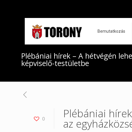
Bemutatkozás
Plébániai hírek – A hétvégén leh
képviselő-testületbe
Plébániai hírek
0
az egyházközsé