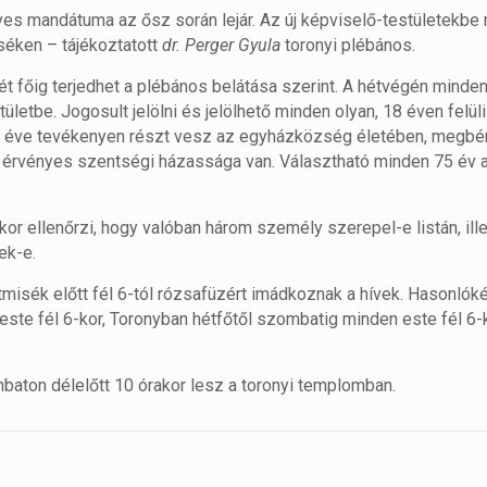
es mandátuma az ősz során lejár. Az új képviselő-testületekbe r
iséken – tájékoztatott
dr. Perger Gyula
toronyi plébános.
ét főig terjedhet a plébános belátása szerint. A hétvégén mind
ületbe. Jogosult jelölni és jelölhető minden olyan, 18 éven felül
b egy éve tevékenyen részt vesz az egyházközség életében, megb
, érvényes szentségi házassága van. Választható minden 75 év al
kor ellenőrzi, hogy valóban három személy szerepel-e listán, ille
ek-e.
misék előtt fél 6-tól rózsafüzért imádkoznak a hívek. Hasonló
ste fél 6-kor, Toronyban hétfőtől szombatig minden este fél 6-k
aton délelőtt 10 órakor lesz a toronyi templomban.