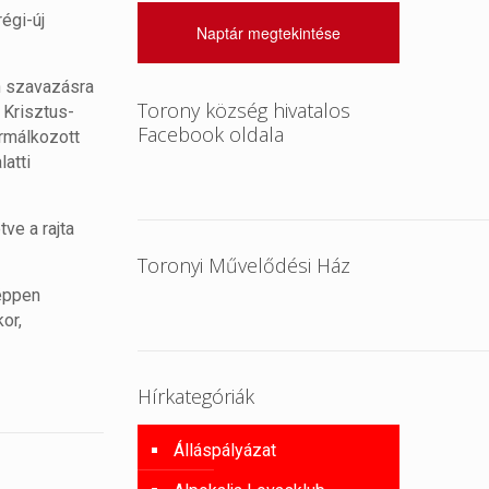
égi-új
Naptár megtekintése
en szavazásra
Torony község hivatalos
i Krisztus-
Facebook oldala
érmálkozott
atti
tve a rajta
Toronyi Művelődési Ház
képpen
or,
Hírkategóriák
Álláspályázat