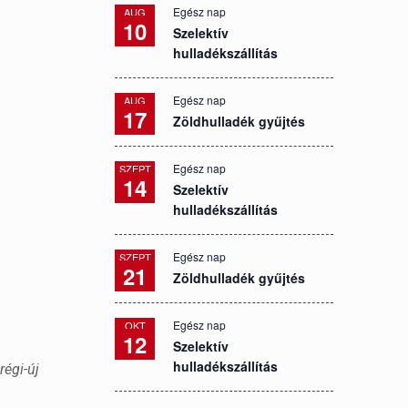
Egész nap
AUG
10
Szelektív
hulladékszállítás
Egész nap
AUG
17
Zöldhulladék gyűjtés
Egész nap
SZEPT
14
Szelektív
hulladékszállítás
Egész nap
SZEPT
21
Zöldhulladék gyűjtés
Egész nap
OKT
12
Szelektív
hulladékszállítás
régi-új