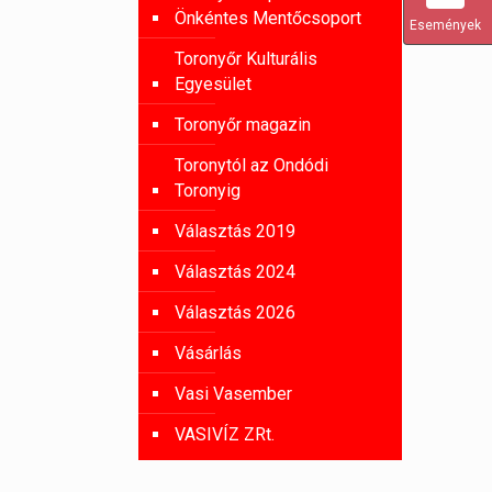
Önkéntes Mentőcsoport
Események
Toronyőr Kulturális
Egyesület
Toronyőr magazin
Toronytól az Ondódi
Toronyig
Választás 2019
Választás 2024
Választás 2026
Vásárlás
Vasi Vasember
VASIVÍZ ZRt.