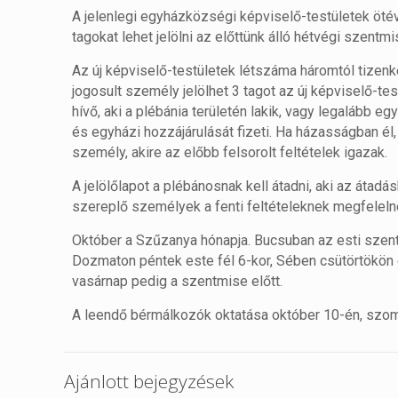
A jelenlegi egyházközségi képviselő-testületek ötév
tagokat lehet jelölni az előttünk álló hétvégi szentm
Az új képviselő-testületek létszáma háromtól tizenk
jogosult személy jelölhet 3 tagot az új képviselő-test
hívő, aki a plébánia területén lakik, vagy legaláb
és egyházi hozzájárulását fizeti. Ha házasságban él
személy, akire az előbb felsorolt feltételek igazak.
A jelölőlapot a plébánosnak kell átadni, aki az átadás
szereplő személyek a fenti feltételeknek megfeleln
Október a Szűzanya hónapja. Bucsuban az esti szent
Dozmaton péntek este fél 6-kor, Sében csütörtökön e
vasárnap pedig a szentmise előtt.
A leendő bérmálkozók oktatása október 10-én, szomb
Ajánlott bejegyzések