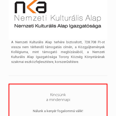
A Nemzeti Kulturális Alap terhére biztosított, 728.708 Ft-ot
vissza nem térítendő támogatás címén, a Közgyűjtemények
Kollégiuma, mint támogató megbízásából, a Nemzeti
Kulturális Alap Igazgatósága Torony Község Könyvtárának
szakmai eszközfejlesztésre, korszerűsítésre.
Kincsünk
a mindennapi
Nálunk a kenyér fogalommá válik!