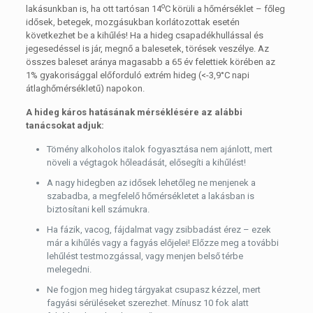
o
lakásunkban is, ha ott tartósan 14
C körüli a hőmérséklet – főleg
idősek, betegek, mozgásukban korlátozottak esetén
következhet be a kihűlés! Ha a hideg csapadékhullással és
jegesedéssel is jár, megnő a balesetek, törések veszélye. Az
összes baleset aránya magasabb a 65 év felettiek körében az
1% gyakorisággal előforduló extrém hideg (<-3,9°C napi
átlaghőmérsékletű) napokon.
A hideg káros hatásának mérséklésére az alábbi
tanácsokat adjuk:
Tömény alkoholos italok fogyasztása nem ajánlott, mert
növeli a végtagok hőleadását, elősegíti a kihűlést!
A nagy hidegben az idősek lehetőleg ne menjenek a
szabadba, a megfelelő hőmérsékletet a lakásban is
biztosítani kell számukra.
Ha fázik, vacog, fájdalmat vagy zsibbadást érez – ezek
már a kihűlés vagy a fagyás előjelei! Előzze meg a további
lehűlést testmozgással, vagy menjen belső térbe
melegedni.
Ne fogjon meg hideg tárgyakat csupasz kézzel, mert
fagyási sérüléseket szerezhet. Mínusz 10 fok alatt