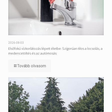
2026-08-03
Elsőfokú vízkorlátozás lépett életbe: Szigorúan tilos a locsolás, a
medencetöltés és az autómosás
Tovább olvasom