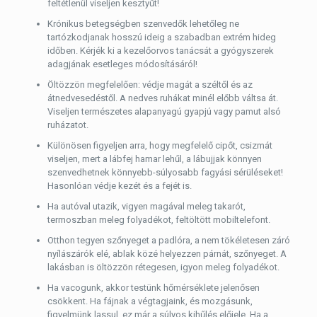
feltétlenül viseljen kesztyűt!
Krónikus betegségben szenvedők lehetőleg ne
tartózkodjanak hosszú ideig a szabadban extrém hideg
időben. Kérjék ki a kezelőorvos tanácsát a gyógyszerek
adagjának esetleges módosításáról!
Öltözzön megfelelően: védje magát a széltől és az
átnedvesedéstől. A nedves ruhákat minél előbb váltsa át.
Viseljen természetes alapanyagú gyapjú vagy pamut alsó
ruházatot.
Különösen figyeljen arra, hogy megfelelő cipőt, csizmát
viseljen, mert a lábfej hamar lehűl, a lábujjak könnyen
szenvedhetnek könnyebb-súlyosabb fagyási sérüléseket!
Hasonlóan védje kezét és a fejét is.
Ha autóval utazik, vigyen magával meleg takarót,
termoszban meleg folyadékot, feltöltött mobiltelefont.
Otthon tegyen szőnyeget a padlóra, a nem tökéletesen záró
nyílászárók elé, ablak közé helyezzen párnát, szőnyeget. A
lakásban is öltözzön rétegesen, igyon meleg folyadékot.
Ha vacogunk, akkor testünk hőmérséklete jelenősen
csökkent. Ha fájnak a végtagjaink, és mozgásunk,
figyelmünk lassul, ez már a súlyos kihűlés előjele. Ha a