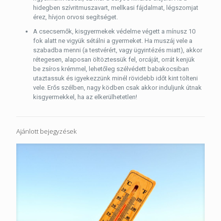
hidegben szívritmuszavart, mellkasi fájdalmat, légszomjat
érez, hívjon orvosi segítséget.
A csecsemők, kisgyermekek védelme végett a mínusz 10
fok alatt ne vigyük sétálni a gyermeket. Ha muszáj vele a
szabadba menni (a testvérért, vagy ügyintézés miatt), akkor
rétegesen, alaposan öltöztessük fel, orcáját, orrát kenjük
be zsíros krémmel, lehetőleg szélvédett babakocsiban
utaztassuk és igyekezzünk minél rövidebb időt kint tölteni
vele. Erős szélben, nagy ködben csak akkor induljunk útnak
kisgyermekkel, ha az elkerülhetetlen!
Ajánlott bejegyzések