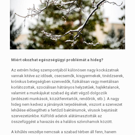
Miért okozhat egészségügyi problémát a hideg?
Az extrém hideg szempontjából különösen nagy kockázatnak
vannak kitéve az idősek, csecsemők, kisgyermekek, tinédzserek,
krónikus betegségben szenvedők, fizikálisan vagy mentálisan
korlátozottak, szociálisan hátrányos helyzetűek, hajléktalanok,
valamint a munkájukat szabad ég alatt végző dolgozók
(erdészeti munkások, közútfenntartók, rendőrök, stb.). A nagy
hideg nem kedvez a járványok terjedésének, viszont a szervezet
lehűlése elősegítheti a fertőző baktériumok, vírusok bejutását
szervezetünkbe. Külföldi adatok alátámasztották az
összefüggést a havazás és a halálos szívrohamok között.
A kihűlés veszélye nemcsak a szabad térben áll fenn, hanem