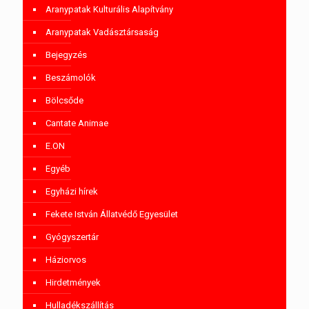
Aranypatak Kulturális Alapítvány
Aranypatak Vadásztársaság
Bejegyzés
Beszámolók
Bölcsőde
Cantate Animae
E.ON
Egyéb
Egyházi hírek
Fekete István Állatvédő Egyesület
Gyógyszertár
Háziorvos
Hirdetmények
Hulladékszállítás