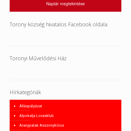
Naptár megtekintése
Torony község hivatalos Facebook oldala
Toronyi Művelődési Ház
Hírkategóriák
Álláspályázat
Alpokalja Lovasklub
Aranypatak Asszonykórus