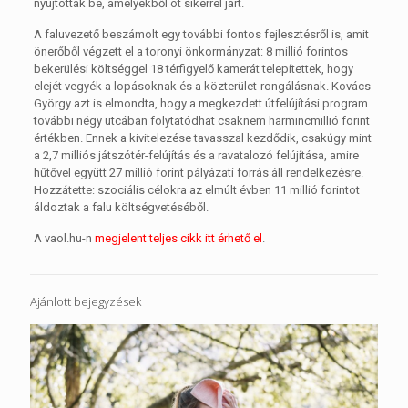
nyújtottak be, amelyekből öt sikerrel járt.
A faluvezető beszámolt egy további fontos fejlesztésről is, amit
önerőből végzett el a toronyi önkormányzat: 8 millió forintos
bekerülési költséggel 18 térfigyelő kamerát telepítettek, hogy
elejét vegyék a lopásoknak és a közterület-rongálásnak. Kovács
György azt is elmondta, hogy a megkezdett útfelújítási program
további négy utcában folytatódhat csaknem harmincmillió forint
értékben. Ennek a kivitelezése tavasszal kezdődik, csakúgy mint
a 2,7 milliós játszótér-felújítás és a ravatalozó felújítása, amire
hűtővel együtt 27 millió forint pályázati forrás áll rendelkezésre.
Hozzátette: szociális célokra az elmúlt évben 11 millió forintot
áldoztak a falu költségvetéséből.
A vaol.hu-n
megjelent teljes cikk itt érhető el
.
Ajánlott bejegyzések