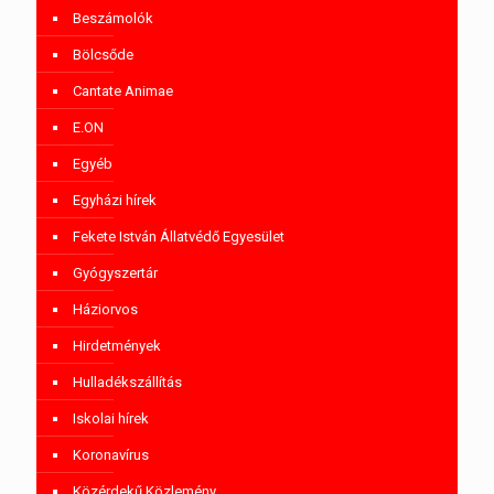
Beszámolók
Bölcsőde
Cantate Animae
E.ON
Egyéb
Egyházi hírek
Fekete István Állatvédő Egyesület
Gyógyszertár
Háziorvos
Hirdetmények
Hulladékszállítás
Iskolai hírek
Koronavírus
Közérdekű Közlemény