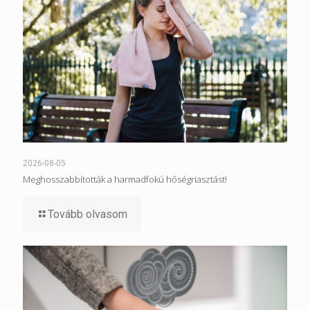
2026-08-05
Meghosszabbították a harmadfokú hőségriasztást!
Tovább olvasom