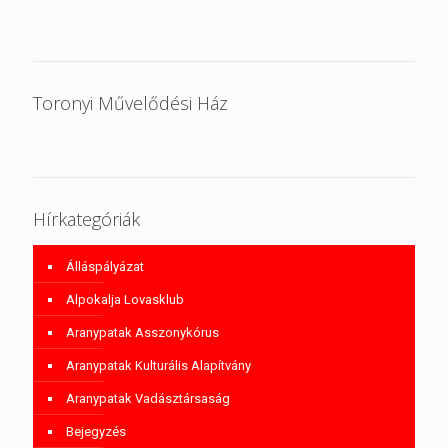
Toronyi Művelődési Ház
Hírkategóriák
Álláspályázat
Alpokalja Lovasklub
Aranypatak Asszonykórus
Aranypatak Kulturális Alapítvány
Aranypatak Vadásztársaság
Bejegyzés