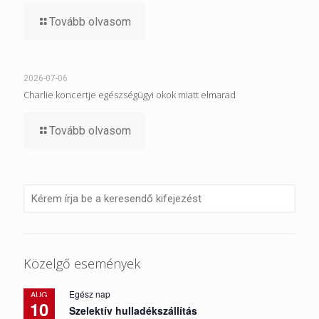
Tovább olvasom
2026-07-06
Charlie koncertje egészségügyi okok miatt elmarad
Tovább olvasom
Közelgő események
Egész nap
AUG
10
Szelektív hulladékszállítás