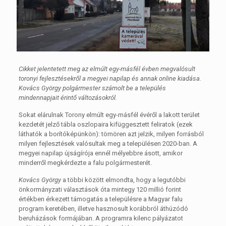
Cikket jelentetett meg az elmúlt egy-másfél évben megvalósult
toronyi fejlesztésekről a megyei napilap és annak online kiadása.
Kovács György polgármester számolt be a település
mindennapjait érintő változásokról.
Sokat elárulnak Torony elmúlt egy-másfél évéről a lakott terület
kezdetét jelző tábla oszlopaira kifüggesztett feliratok (ezek
láthatók a borítóképünkön): tömören azt jelzik, milyen forrásból
milyen fejlesztések valósultak meg a településen 2020-ban. A
megyei napilap újságírója ennél mélyebbre ásott, amikor
minderről megkérdezte a falu polgármesterét.
Kovács György
a többi között elmondta, hogy a legutóbbi
önkormányzati választások óta mintegy 120 millió forint
értékben érkezett támogatás a településre a Magyar falu
program keretében, illetve hasznosult korábbról áthúzódó
beruházások formájában. A programra kilenc pályázatot