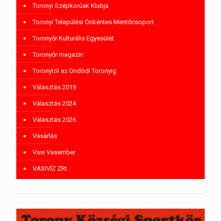
Toronyi Szépkorúak Klubja
Toronyi Települési Önkéntes Mentőcsoport
Toronyőr Kulturális Egyesület
Toronyőr magazin
Toronytól az Ondódi Toronyig
Választás 2019
Választás 2024
Választás 2026
Vásárlás
Vasi Vasember
VASIVÍZ ZRt.