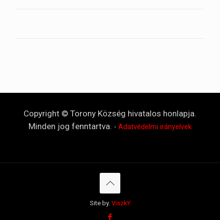
Copyright © Torony Község hivatalos honlapja.
Minden jog fenntartva.
-
Adatvédelmi irányelvek
Site by.
ViszkY