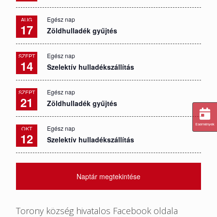
Egész nap
AUG
17
Zöldhulladék gyűjtés
Egész nap
SZEPT
14
Szelektív hulladékszállítás
Egész nap
SZEPT
21
Zöldhulladék gyűjtés
Események
Egész nap
OKT
12
Szelektív hulladékszállítás
Naptár megtekintése
Torony község hivatalos Facebook oldala