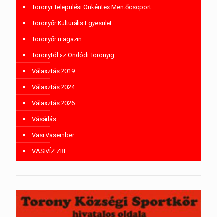
Toronyi Települési Önkéntes Mentőcsoport
Toronyőr Kulturális Egyesület
Toronyőr magazin
Toronytól az Ondódi Toronyig
Választás 2019
Választás 2024
Választás 2026
Vásárlás
Vasi Vasember
VASIVÍZ ZRt.