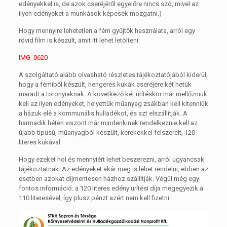
edényekkel is, de azok cseréjéről egyelőre nincs szó, mivel az
ilyen edényeket a munkások képesek mozgatni.)
Hogy mennyire lehetetlen a fém gyűjtők használata, arról egy
rövid film is készült, amit itt lehet letölteni:
IMG_0620
A szolgáltató alább olvasható részletes tájékoztatójából kiderül,
hogy a fémiből készült, hengeres kukák cseréjére két hetük
maradt a toronyiaknak. A következő két ürítéskor már mellőzniük
kell az ilyen edényeket, helyettük műanyag zsákban kell kitenniük
a házuk elé a kommunális hulladékot, és azt elszállítják. A
harmadik héten viszont már mindenkinek rendelkeznie kell az
újabb típusú, műanyagból készült, kerekekkel felszerelt, 120
literes kukával.
Hogy ezeket hol és mennyiért lehet beszerezni, arról ugyancsak
tájékoztatnak. Az edényeket akár meg is lehet rendelni, ebben az
esetben azokat díjmentesen házhoz szállítják. Végül még egy
fontos információ: a 120 literes edény ürítési díja megegyezik a
110 literesével, így plusz pénzt azért nem kell fizetni.