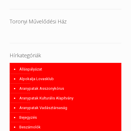
Toronyi Művelődési Ház
Hírkategóriák
Álláspályázat
Alpokalja Lovasklub
Aranypatak Asszonykórus
Aranypatak Kulturális Alapítvány
Aranypatak Vadásztársaság
Bejegyzés
Beszámolók