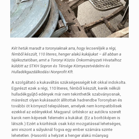
Két hetük maradt a toronyiaknak arra, hogy lecseréljék a régi,
fémből készült, 110 literes, henger alakú kukájukat – áll abban a
tájékoztatóban, amit a Toronyi Közös Önkormányzati Hivatalhoz
küldött az STKH Sopron és Térsége Környezetvédelmi és
Hulladékgazdálkodási Nonprofit Kft.
A szolgáltató a kukaváltás szükségességét két okkal indokolta.
Egyrészt ezek a régi, 110 literes, fémből készült, kerék nélküli
hulladékgyűjtő edények már nem tekinthetők szabványosnak,
másrészt olyan kukásautót állítottak hadrendbe Toronyban és
további öt környező településen, amelyek nem kompatibilisek
ezekkel az edényekkel. Magyarul: ürítéskor az autókra szerelt
karok nem képesek felemelni a kukákat. (Ez a borítóképen is
látszik.) Ezért a kiürítésük csak kézi mozgatással lehetséges,
ami viszont a súlyuknál fogva egy ember számára szinte
lehetetlen. (Hasonló a helyzet a henger alakú műanyag