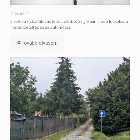
2026-08-03
Elsőfokú vízkorlátozás lépett életbe: Szigorúan tilos a locsolás, a
medencetöltés és az autómosás
Tovább olvasom