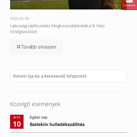
Események
2026-06-30
Lakossági tájékoztatás: Meghosszabbították a III. fokú
hőségriasztást!
Tovább olvasom
Közelgő események
Egész nap
AUG
10
Szelektív hulladékszállítás