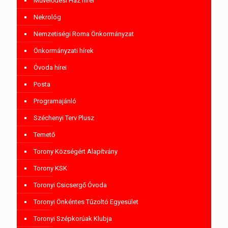
Művelődési Ház hírei
Nekrológ
Nemzetiségi Roma Önkormányzat
Önkormányzati hírek
Óvoda hírei
Posta
Programajánló
Széchenyi Terv Plusz
Temető
Torony Községért Alapítvány
Torony KSK
Toronyi Csicsergő Óvoda
Toronyi Önkéntes Tűzoltó Egyesület
Toronyi Szépkorúak Klubja