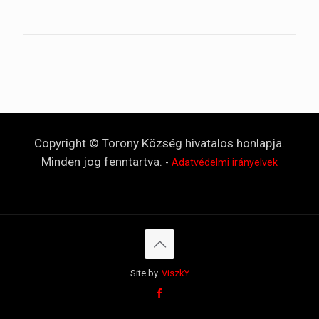
Copyright © Torony Község hivatalos honlapja.
Minden jog fenntartva.
-
Adatvédelmi irányelvek
Site by.
ViszkY