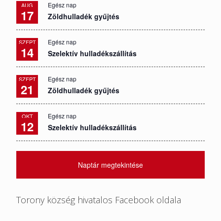
Egész nap
AUG
17
Zöldhulladék gyűjtés
Egész nap
SZEPT
14
Szelektív hulladékszállítás
Egész nap
SZEPT
21
Zöldhulladék gyűjtés
Egész nap
OKT
12
Szelektív hulladékszállítás
Naptár megtekintése
Torony község hivatalos Facebook oldala