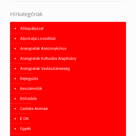
Hírkategóriák
Álláspályázat
Alpokalja Lovasklub
Aranypatak Asszonykórus
Aranypatak Kulturális Alapítvány
Aranypatak Vadásztársaság
Bejegyzés
Beszámolók
Bölcsőde
Cantate Animae
E.ON
Egyéb