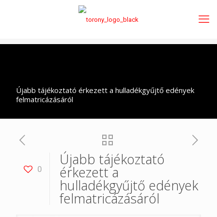
Újabb tájékoztató érkezett a hulladékgyűjtő edények
felmatricázásáról
Újabb tájékoztató
érkezett a
0
hulladékgyűjtő edények
felmatricázásáról