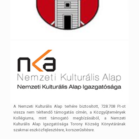
A Nemzeti Kulturális Alap terhére biztosított, 728.708 Ft-ot
vissza nem térítendő támogatás címén, a Közgyűjtemények
Kollégiuma, mint támogató megbízásából, a Nemzeti
Kulturális Alap Igazgatósága Torony Község Könyvtárának
szakmai eszközfejlesztésre, korszerűsítésre.