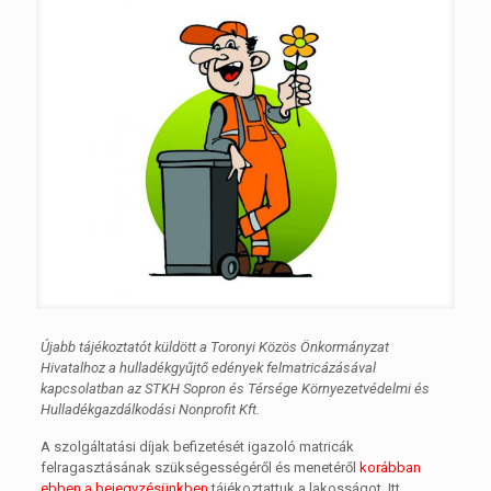
Újabb tájékoztatót küldött a Toronyi Közös Önkormányzat
Hivatalhoz a hulladékgyűjtő edények felmatricázásával
kapcsolatban az STKH Sopron és Térsége Környezetvédelmi és
Hulladékgazdálkodási Nonprofit Kft.
A szolgáltatási díjak befizetését igazoló matricák
felragasztásának szükségességéről és menetéről
korábban
ebben a bejegyzésünkben
tájékoztattuk a lakosságot. Itt