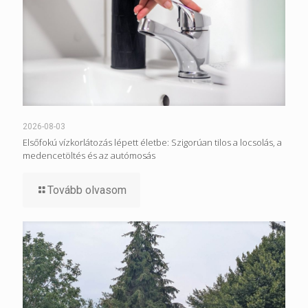
2026-08-03
Elsőfokú vízkorlátozás lépett életbe: Szigorúan tilos a locsolás, a
medencetöltés és az autómosás
Tovább olvasom