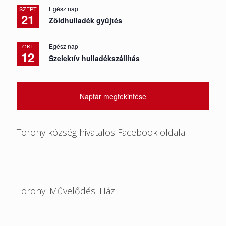
Egész nap
SZEPT
21
Zöldhulladék gyűjtés
Egész nap
OKT
12
Szelektív hulladékszállítás
Naptár megtekintése
Torony község hivatalos Facebook oldala
Toronyi Művelődési Ház