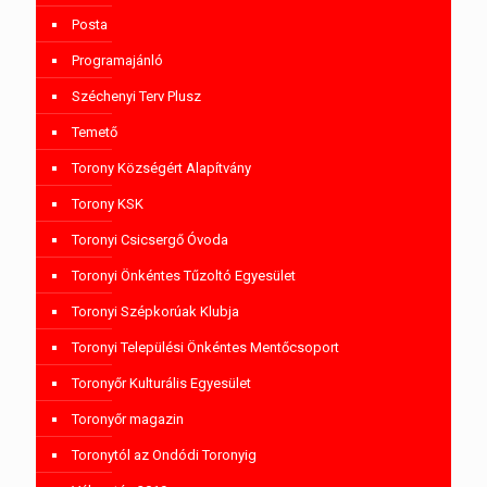
Posta
Programajánló
Széchenyi Terv Plusz
Temető
Torony Községért Alapítvány
Torony KSK
Toronyi Csicsergő Óvoda
Toronyi Önkéntes Tűzoltó Egyesület
Toronyi Szépkorúak Klubja
Toronyi Települési Önkéntes Mentőcsoport
Toronyőr Kulturális Egyesület
Toronyőr magazin
Toronytól az Ondódi Toronyig