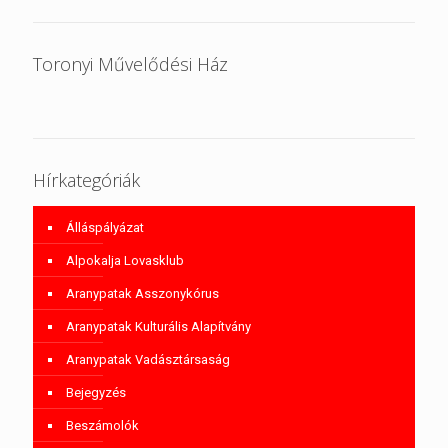
Toronyi Művelődési Ház
Hírkategóriák
Álláspályázat
Alpokalja Lovasklub
Aranypatak Asszonykórus
Aranypatak Kulturális Alapítvány
Aranypatak Vadásztársaság
Bejegyzés
Beszámolók