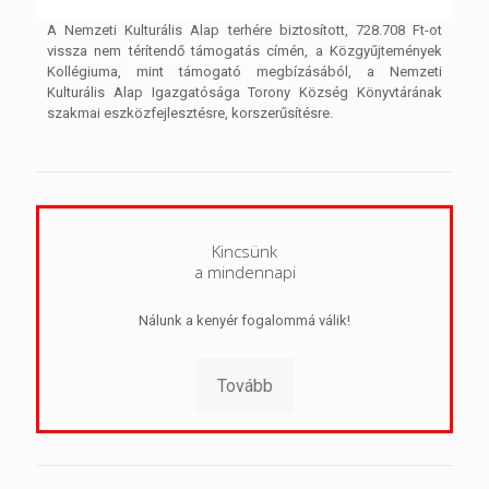
A Nemzeti Kulturális Alap terhére biztosított, 728.708 Ft-ot
vissza nem térítendő támogatás címén, a Közgyűjtemények
Kollégiuma, mint támogató megbízásából, a Nemzeti
Kulturális Alap Igazgatósága Torony Község Könyvtárának
szakmai eszközfejlesztésre, korszerűsítésre.
Kincsünk
a mindennapi
Nálunk a kenyér fogalommá válik!
Tovább