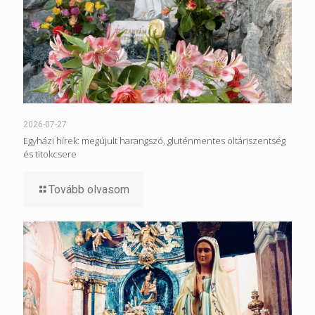
2026-07-27
Egyházi hírek: megújult harangszó, gluténmentes oltáriszentség
és titokcsere
Tovább olvasom