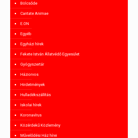
Bölcsőde
Cantate Animae
E.ON
Egyéb
Egyházi hírek
Fekete István Állatvédő Egyesület
Gyógyszertár
Háziorvos
Hirdetmények
Hulladékszállítás
Iskolai hírek
Koronavírus
Közérdekű Közlemény
Művelődési Ház hírei