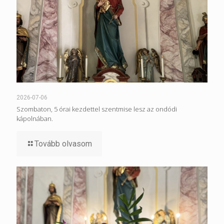
2026-07-06
Szombaton, 5 órai kezdettel szentmise lesz az ondódi
kápolnában.
Tovább olvasom