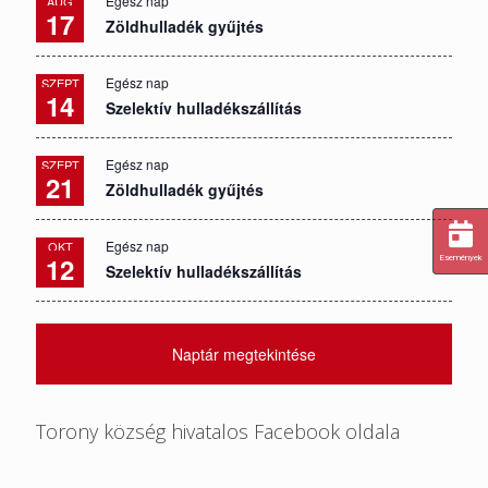
Egész nap
AUG
17
Zöldhulladék gyűjtés
Egész nap
SZEPT
14
Szelektív hulladékszállítás
Egész nap
SZEPT
21
Zöldhulladék gyűjtés
Egész nap
OKT
12
Események
Szelektív hulladékszállítás
Naptár megtekintése
Torony község hivatalos Facebook oldala