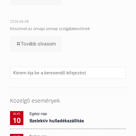
2026-06-08
Köszönet az úrnapi ünnep szolgálattevőinek
Tovább olvasom
Közelgő események
Egész nap
AUG
10
Szelektív hulladékszállítás