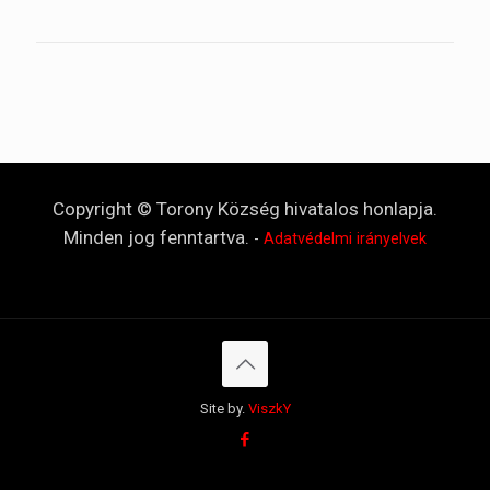
Copyright © Torony Község hivatalos honlapja.
Minden jog fenntartva.
-
Adatvédelmi irányelvek
Site by.
ViszkY