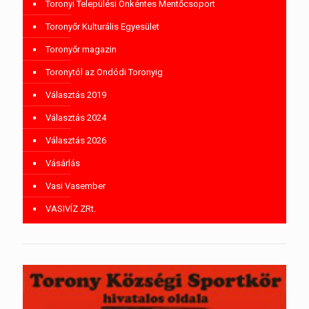
Toronyi Települési Önkéntes Mentőcsoport
Toronyőr Kulturális Egyesület
Toronyőr magazin
Toronytól az Ondódi Toronyig
Választás 2019
Választás 2024
Választás 2026
Vásárlás
Vasi Vasember
VASIVÍZ ZRt.