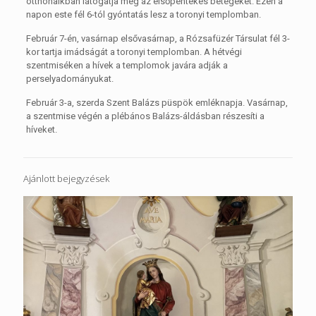
otthonaikban látogatja meg az elsőpéntekes betegeket. Ezen a
napon este fél 6-tól gyóntatás lesz a toronyi templomban.
Február 7-én, vasárnap elsővasárnap, a Rózsafüzér Társulat fél 3-
kor tartja imádságát a toronyi templomban. A hétvégi
szentmiséken a hívek a templomok javára adják a
perselyadományukat.
Február 3-a, szerda Szent Balázs püspök emléknapja. Vasárnap,
a szentmise végén a plébános Balázs-áldásban részesíti a
híveket.
Ajánlott bejegyzések