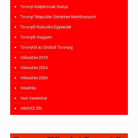
Toronyi Szépkorúak Klubja
Toronyi Települési Önkéntes Mentőcsoport
Toronyőr Kulturális Egyesület
Toronyőr magazin
Toronytól az Ondódi Toronyig
Választás 2019
Választás 2024
Választás 2026
Vásárlás
Vasi Vasember
VASIVÍZ ZRt.