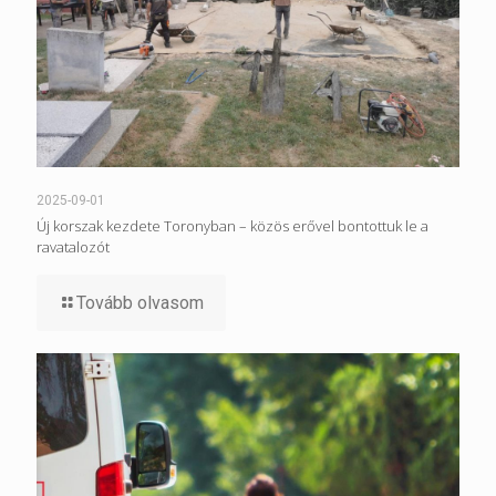
2025-09-01
Új korszak kezdete Toronyban – közös erővel bontottuk le a
ravatalozót
Tovább olvasom