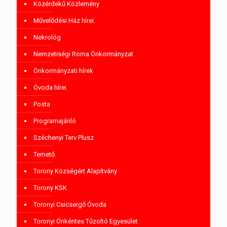
Közérdekű Közlemény
Művelődési Ház hírei
Nekrológ
Nemzetiségi Roma Önkormányzat
Önkormányzati hírek
Óvoda hírei
Posta
Programajánló
Széchenyi Terv Plusz
Temető
Torony Községért Alapítvány
Torony KSK
Toronyi Csicsergő Óvoda
Toronyi Önkéntes Tűzoltó Egyesület