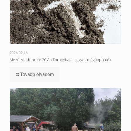
2026-02-16
Mező Misi február 20-án Toronyban – jegyek még kaphatók
Tovább olvasom