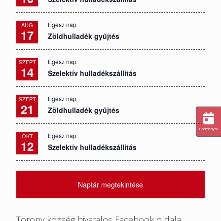
Egész nap
AUG
17
Zöldhulladék gyűjtés
Egész nap
SZEPT
14
Szelektív hulladékszállítás
Egész nap
SZEPT
21
Zöldhulladék gyűjtés
Események
Egész nap
OKT
12
Szelektív hulladékszállítás
Naptár megtekintése
Torony község hivatalos Facebook oldala