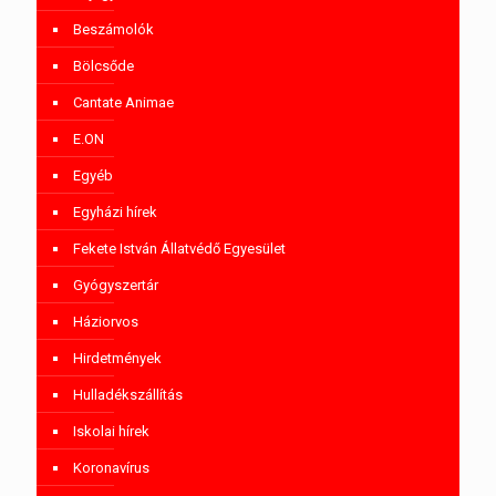
Beszámolók
Bölcsőde
Cantate Animae
E.ON
Egyéb
Egyházi hírek
Fekete István Állatvédő Egyesület
Gyógyszertár
Háziorvos
Hirdetmények
Hulladékszállítás
Iskolai hírek
Koronavírus