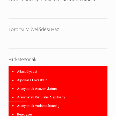
Toronyi Művelődési Ház
Hírkategóriák
Álláspályázat
Alpokalja Lovasklub
Aranypatak Asszonykórus
Aranypatak Kulturális Alapítvány
Aranypatak Vadásztársaság
Bejegyzés