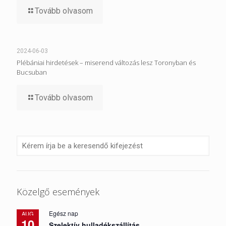
Tovább olvasom
2024-06-03
Plébániai hirdetések – miserend változás lesz Toronyban és
Bucsuban
Tovább olvasom
Közelgő események
Egész nap
AUG
10
Szelektív hulladékszállítás