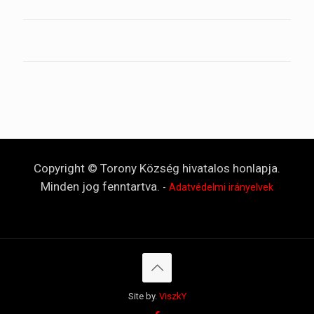
Copyright © Torony Község hivatalos honlapja.
Minden jog fenntartva.
-
Adatvédelmi irányelvek
Site by.
ViszkY