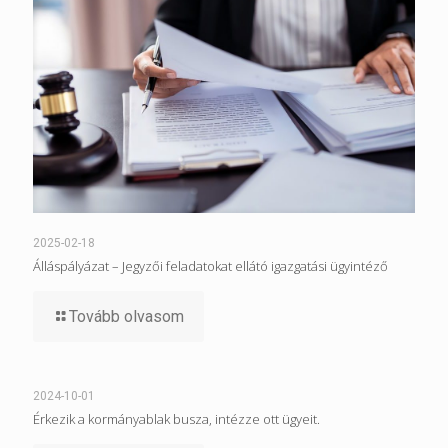
2025-02-18
Álláspályázat – Jegyzői feladatokat ellátó igazgatási ügyintéző
Tovább olvasom
2024-10-01
Érkezik a kormányablak busza, intézze ott ügyeit.