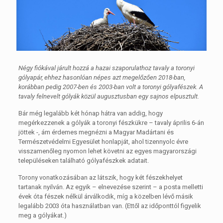
Négy fiókával járult hozzá a hazai szaporulathoz tavaly a toronyi
gólyapár, ehhez hasonlóan népes azt megelőzően 2018-ban,
korábban pedig 2007-ben és 2003-ban volt a toronyi gólyafészek. A
tavaly felnevelt gólyák közül augusztusban egy sajnos elpusztult.
Bár még legalább két hónap hátra van addig, hogy
megérkezzenek a gólyák a toronyi fészkükre – tavaly április 6-án
jöttek -, ám érdemes megnézni a Magyar Madártani és
Természetvédelmi Egyesület honlapját, ahol tizennyolc évre
visszamenőleg nyomon lehet követni az egyes magyarországi
településeken található gólyafészkek adatait.
Torony vonatkozásában az látszik, hogy két fészekhelyet
tartanak nyilván. Az egyik – elnevezése szerint – a posta melletti
évek óta fészek nélkül árválkodik, míg a közelben lévő másik
legalább 2003 óta használatban van. (Ettől az időponttól figyelik
meg a gólyákat.)