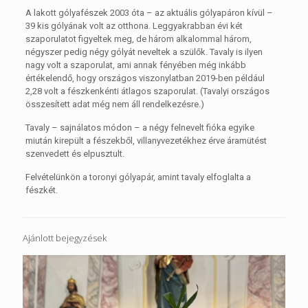
A lakott gólyafészek 2003 óta – az aktuális gólyapáron kívül –
39 kis gólyának volt az otthona. Leggyakrabban évi két
szaporulatot figyeltek meg, de három alkalommal három,
négyszer pedig négy gólyát neveltek a szülők. Tavaly is ilyen
nagy volt a szaporulat, ami annak fényében még inkább
értékelendő, hogy országos viszonylatban 2019-ben például
2,28 volt a fészkenkénti átlagos szaporulat. (Tavalyi országos
összesített adat még nem áll rendelkezésre.)
Tavaly – sajnálatos módon – a négy felnevelt fióka egyike
miután kirepült a fészekből, villanyvezetékhez érve áramütést
szenvedett és elpusztult.
Felvételünkön a toronyi gólyapár, amint tavaly elfoglalta a
fészkét.
Ajánlott bejegyzések