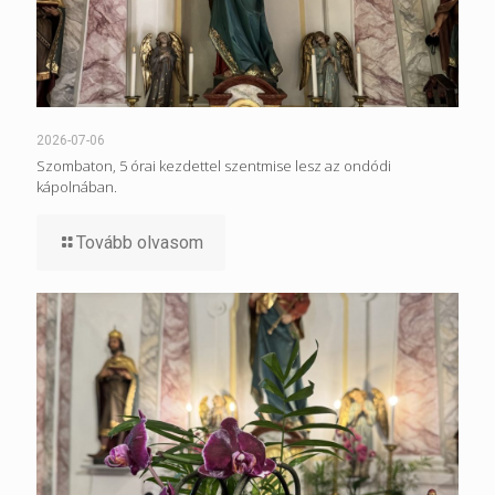
2026-07-06
Szombaton, 5 órai kezdettel szentmise lesz az ondódi
kápolnában.
Tovább olvasom