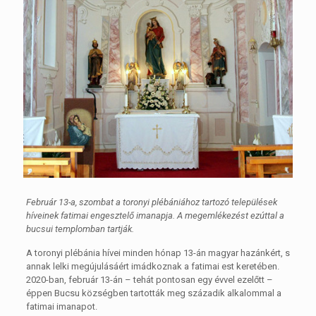
Február 13-a, szombat a toronyi plébániához tartozó települések
híveinek fatimai engesztelő imanapja. A megemlékezést ezúttal a
bucsui templomban tartják.
A toronyi plébánia hívei minden hónap 13-án magyar hazánkért, s
annak lelki megújulásáért imádkoznak a fatimai est keretében.
2020-ban, február 13-án – tehát pontosan egy évvel ezelőtt –
éppen Bucsu községben tartották meg századik alkalommal a
fatimai imanapot.