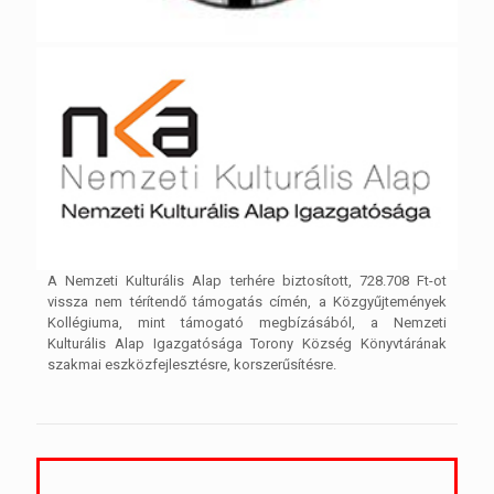
A Nemzeti Kulturális Alap terhére biztosított, 728.708 Ft-ot
vissza nem térítendő támogatás címén, a Közgyűjtemények
Kollégiuma, mint támogató megbízásából, a Nemzeti
Kulturális Alap Igazgatósága Torony Község Könyvtárának
szakmai eszközfejlesztésre, korszerűsítésre.