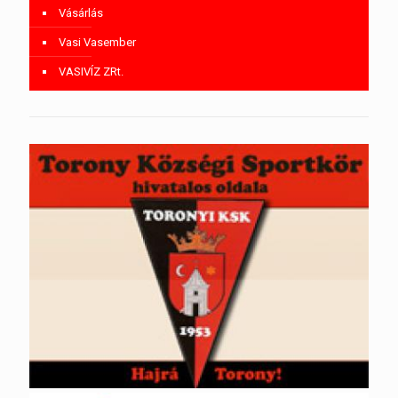
Vásárlás
Vasi Vasember
VASIVÍZ ZRt.