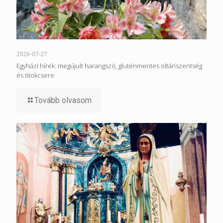
2026-07-27
Egyházi hírek: megújult harangszó, gluténmentes oltáriszentség
és titokcsere
Tovább olvasom