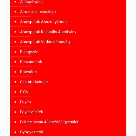
Álláspályázat
Alpokalja Lovasklub
Aranypatak Asszonykórus
Aranypatak Kulturális Alapítvány
Aranypatak Vadásztársaság
Bejegyzés
Beszámolók
Bölcsőde
Cantate Animae
E.ON
Egyéb
Egyházi hírek
Fekete István Állatvédő Egyesület
Gyógyszertár