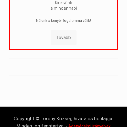
Kincsünk
a mindennapi
Nálunk a kenyér fogalommá válik!
Tovább
Copyright © Torony Község hivatalos honlapja.
Minden jog fenntartva.
-
Adatvédelmi irányelvek