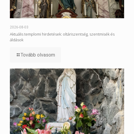
2026-08-03
Aktuális templomi hirdetések: oltáriszentség, szentmisék és
áldások
Tovább olvasom