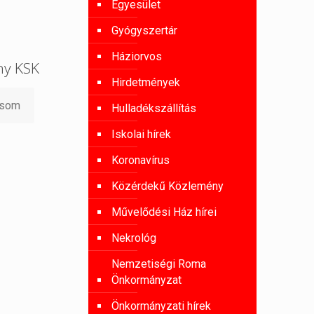
Egyesület
Gyógyszertár
Háziorvos
ny KSK
Hirdetmények
asom
Hulladékszállítás
Iskolai hírek
Koronavírus
Közérdekű Közlemény
Művelődési Ház hírei
Nekrológ
Nemzetiségi Roma
Önkormányzat
Önkormányzati hírek