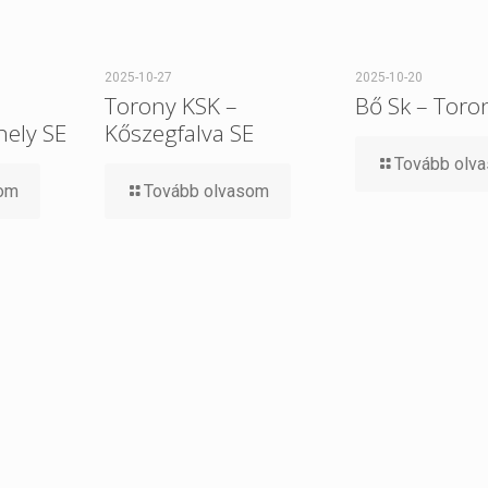
2025-10-27
2025-10-20
Torony KSK –
Bő Sk – Toro
ely SE
Kőszegfalva SE
Tovább olv
som
Tovább olvasom