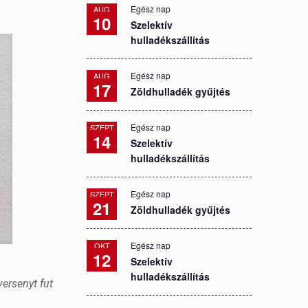
Egész nap
AUG
10
Szelektív
hulladékszállítás
Egész nap
AUG
17
Zöldhulladék gyűjtés
Egész nap
SZEPT
14
Szelektív
hulladékszállítás
Egész nap
SZEPT
21
Zöldhulladék gyűjtés
Egész nap
OKT
12
Szelektív
hulladékszállítás
ersenyt fut