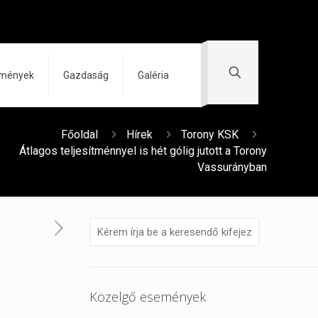
zmények
Gazdaság
Galéria
Főoldal
Hírek
Torony KSK
Átlagos teljesítménnyel is hét gólig jutott a Torony
Vassurányban
Közelgő események