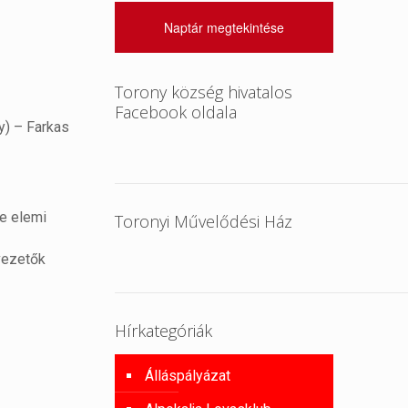
Naptár megtekintése
Torony község hivatalos
Facebook oldala
gy) – Farkas
de elemi
Toronyi Művelődési Ház
 vezetők
Hírkategóriák
Álláspályázat