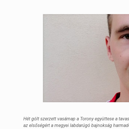
Hét gólt szerzett vasárnap a Torony együttese a tav
az elsőségért a megyei labdarúgó bajnokság harmad