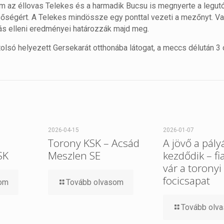
m az éllovas Telekes és a harmadik Bucsu is megnyerte a legut
sőségért. A Telekes mindössze egy ponttal vezeti a mezőnyt. Va
ás elleni eredményei határozzák majd meg.
olsó helyezett Gersekarát otthonába látogat, a meccs délután 3 
2026-04-15
2026-01-07
Torony KSK – Acsád
A jövő a pály
SK
Meszlen SE
kezdődik – fi
vár a toronyi
focicsapat
som
Tovább olvasom
Tovább olv