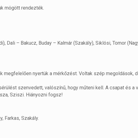
uk mögött rendezték.
oldi), Dali – Bakucz, Buday – Kalmár (Szakály), Siklósi, Tomor (Na
ának megfelelően nyertük a mérkőzést. Voltak szép megoldások, 
sérülést szenvedett, valószínű, hogy műteni kell. A csapat és a
sza, Sziszi. Hiányozni fogsz!
y, Farkas, Szakály.