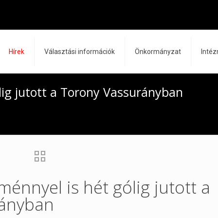
Hírek
Választási információk
Önkormányzat
Inté
ólig jutott a Torony Vassurányban
tménnyel is hét gólig jutott a
rányban