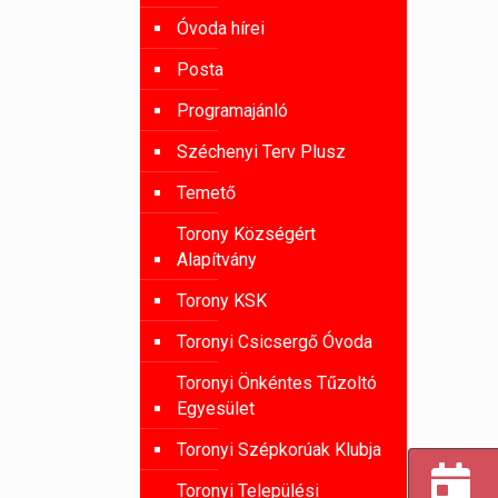
Óvoda hírei
Posta
Programajánló
Széchenyi Terv Plusz
Temető
Torony Községért
Alapítvány
Torony KSK
Toronyi Csicsergő Óvoda
Toronyi Önkéntes Tűzoltó
Egyesület
Toronyi Szépkorúak Klubja
Toronyi Települési