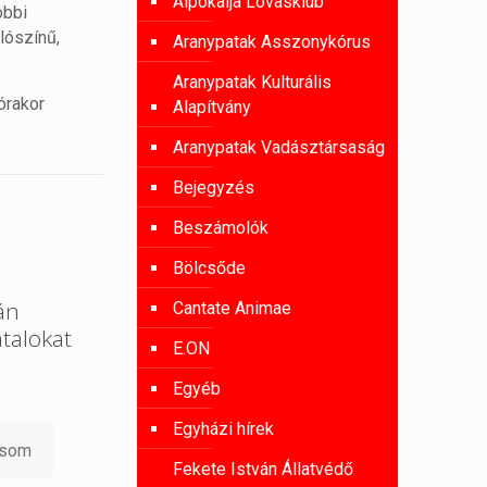
Alpokalja Lovasklub
óbbi
lószínű,
Aranypatak Asszonykórus
Aranypatak Kulturális
órakor
Alapítvány
Aranypatak Vadásztársaság
Bejegyzés
Beszámolók
Bölcsőde
án
Cantate Animae
atalokat
E.ON
Egyéb
Egyházi hírek
asom
Fekete István Állatvédő