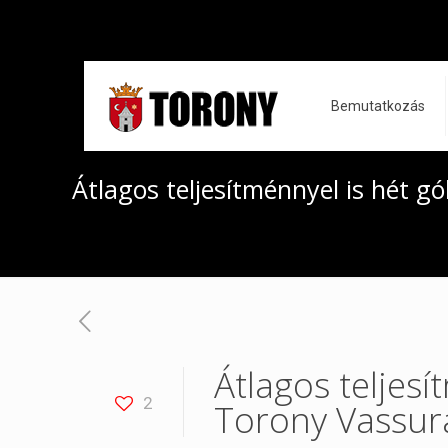
Bemutatkozás
Átlagos teljesítménnyel is hét g
Átlagos teljesí
2
Torony Vassu