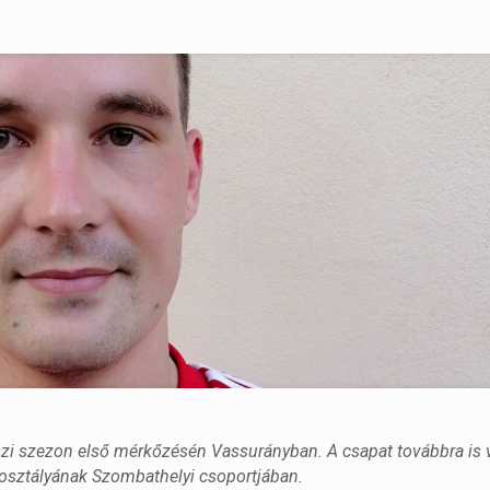
aszi szezon első mérkőzésén Vassurányban. A csapat továbbra is v
osztályának Szombathelyi csoportjában.