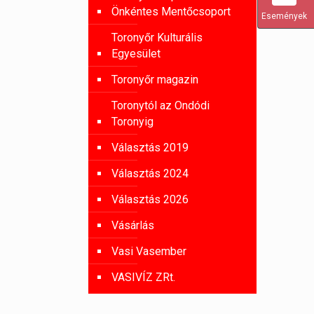
Önkéntes Mentőcsoport
Események
Toronyőr Kulturális
Egyesület
Toronyőr magazin
Toronytól az Ondódi
Toronyig
Választás 2019
Választás 2024
Választás 2026
Vásárlás
Vasi Vasember
VASIVÍZ ZRt.