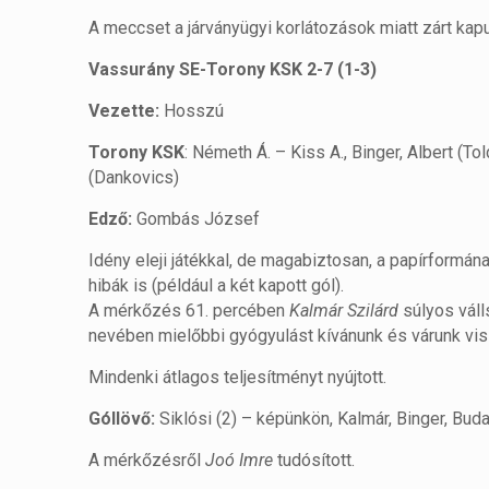
A meccset a járványügyi korlátozások miatt zárt kap
Vassurány SE-Torony KSK 2-7 (1-3)
Vezette:
Hosszú
Torony KSK
: Németh Á. – Kiss A., Binger, Albert (T
(Dankovics)
Edző:
Gombás József
Idény eleji játékkal, de magabiztosan, a papírform
hibák is (például a két kapott gól).
A mérkőzés 61. percében
Kalmár Szilárd
súlyos váll
nevében mielőbbi gyógyulást kívánunk és várunk vis
Mindenki átlagos teljesítményt nyújtott.
Góllövő:
Siklósi (2) – képünkön, Kalmár, Binger, Buda
A mérkőzésről
Joó Imre
tudósított.