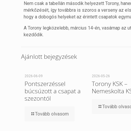
Nem csak a tabellán második helyezett Torony, hane
mérkőzését, így továbbra is szoros a verseny az el
hogy a dobogós helyeket az érintett csapatok egym
A Torony legközelebb, március 14-én, vasárnap az ut
kezdődik.
Ajánlott bejegyzések
2026-06-09
2026-05-26
Pontszerzéssel
Torony KSK –
búcsúzott a csapat a
Nemeskolta K
szezontól
Tovább olva
Tovább olvasom