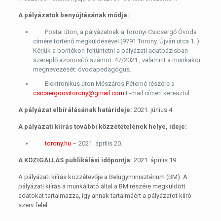
A pályázatok benyújtásának módja:
Postai úton, a pályázatnak a Toronyi Csicsergő Óvoda
címére történő megküldésével (9791 Torony, Újvári utca 1. ).
Kérjük a borítékon feltüntetni a pályázati adatbázisban
szereplő azonosító számot: 47/2021 , valamint a munkakör
megnevezését: óvodapedagógus.
Elektronikus úton Mészáros Péterné részére a
csicsergoovitorony@gmail.com
E-mail címen keresztül
A pályázat elbírálásának határideje:
2021. június 4.
A pályázati kiírás további közzétételének helye, ideje:
torony.hu
– 2021. április 20.
A KÖZIGÁLLÁS publikálási időpontja:
2021. április 19.
A pályázati kiírás közzétevője a Belügyminisztérium (BM). A
pályázati kiírás a munkáltató által a BM részére megküldött
adatokat tartalmazza, így annak tartalmáért a pályázatot kiíró
szerv felel.