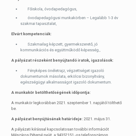
Főiskola, óvodapedagógus,
óvodapedagógusi munkakörben – Legalább 1-3 év
szakmai tapasztalat,
Elvárt kompetenciák:
Szakmailag képzett, gyermekszerető, jó
kommunikációs és együttműködő képesség.,
A pályázat részeként benyújtandó iratok, igazolások:
Fényképes önéletrajz, végzettséget igazoló
dokumentumok másolata, erkölcsi bizonyítvány,
egészségügyi alkalmasságot igazoló dokumentum.
A munkakör betölthetőségének időpontja:
A munkakör legkorábban 2021. szeptember 1. napjától tölthető
be.
A pályázat benyújtásának határideje:
2021. május 31.
A pályázati kiírással kapcsolatosan további információt
Mészáros Péterné nyújt, a 94352151 -os telefonszámon.