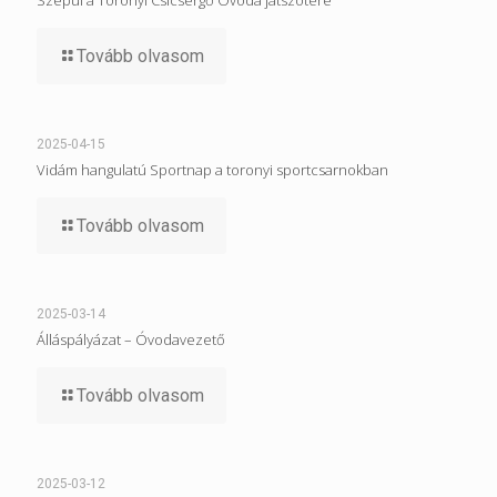
Szépül a Toronyi Csicsergő Óvoda játszótere
Tovább olvasom
2025-04-15
Vidám hangulatú Sportnap a toronyi sportcsarnokban
Tovább olvasom
2025-03-14
Álláspályázat – Óvodavezető
Tovább olvasom
2025-03-12