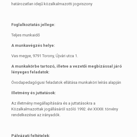
határozatlan idejű közalkalmazotti jogviszony
Foglalkoztatás jellege:
Teljes munkaidő
A munkavégzés helye:
Vas megye, 9791 Torony, Újvári utca 1.
A munkakörbe tartozó, illetve a vezetői megbízással járó
lényeges feladatok:
Óvodapedagógusi feladatok ellátása munkaköri leírás alapján
Illetmény és juttatások:
Az illetmény megállapítására és a juttatásokra a
Közalkalmazottak jogállásáról szóló 1992. évi XXXIII. törvény
rendelkezései az irányadók.
Pályázati feltételek: