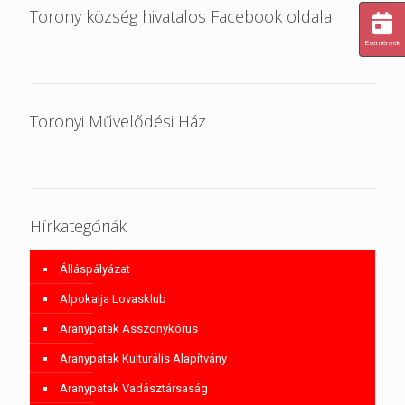
Torony község hivatalos Facebook oldala
Események
Toronyi Művelődési Ház
Hírkategóriák
Álláspályázat
Alpokalja Lovasklub
Aranypatak Asszonykórus
Aranypatak Kulturális Alapítvány
Aranypatak Vadásztársaság