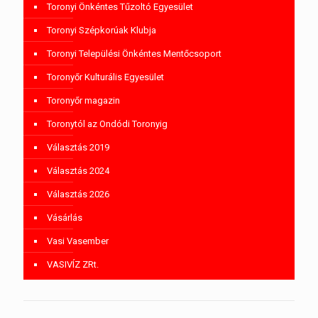
Toronyi Önkéntes Tűzoltó Egyesület
Toronyi Szépkorúak Klubja
Toronyi Települési Önkéntes Mentőcsoport
Toronyőr Kulturális Egyesület
Toronyőr magazin
Toronytól az Ondódi Toronyig
Választás 2019
Választás 2024
Választás 2026
Vásárlás
Vasi Vasember
VASIVÍZ ZRt.