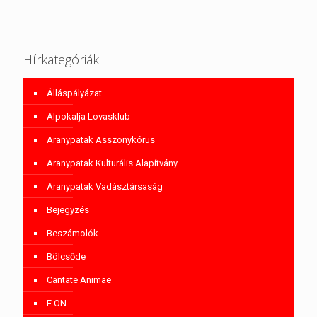
Hírkategóriák
Álláspályázat
Alpokalja Lovasklub
Aranypatak Asszonykórus
Aranypatak Kulturális Alapítvány
Aranypatak Vadásztársaság
Bejegyzés
Beszámolók
Bölcsőde
Cantate Animae
E.ON