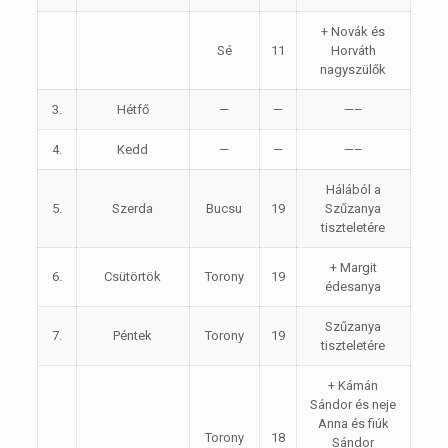
+ Novák és
Sé
11
Horváth
nagyszülők
3.
Hétfő
—
—
—–
4.
Kedd
—
—
—–
Hálából a
5.
Szerda
Bucsu
19
Szűzanya
tiszteletére
+ Margit
6.
Csütörtök
Torony
19
édesanya
Szűzanya
7.
Péntek
Torony
19
tiszteletére
+ Kámán
Sándor és neje
Anna és fiúk
Torony
18
Sándor