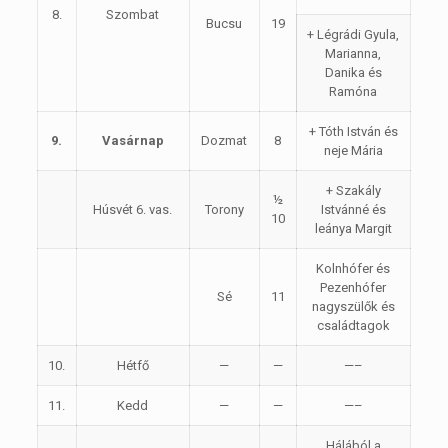
8.
Szombat
Bucsu
19
+ Légrádi Gyula,
Marianna,
Danika és
Ramóna
+ Tóth István és
9.
Vasárnap
Dozmat
8
neje Mária
+ Szakály
½
Húsvét 6. vas.
Torony
Istvánné és
10
leánya Margit
Kolnhófer és
Pezenhófer
Sé
11
nagyszülők és
családtagok
10.
Hétfő
—
—
—–
11.
Kedd
—
—
—–
Hálából a