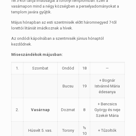
fél 3-kor tartja imádságát a toronyi templomban. Ezen a
vasárnapon mind a négy községben a perselyadományokat a
templom javára gyűjtik.
Május hónapban az esti szentmisék előtt háromnegyed 7-től
lorettói litániát imádkoznak a hívek.
Az ondódi kápolnában a szentmisék június hónaptól
kezdődnek.
Miseszándékok májusban:
1.
Szombat
Ondód
18
—
+ Bognár
Bucsu
19
Istvánné Mária
édesanya
+ Bencsics
2.
Vasárnap
Dozmat
8
György és neje
Szekér Mária
½
Húsvét 5. vas.
Torony
+ Tűzoltók
10