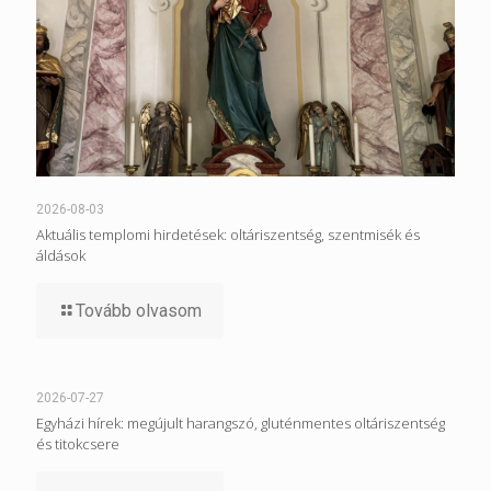
2026-08-03
Aktuális templomi hirdetések: oltáriszentség, szentmisék és
áldások
Tovább olvasom
2026-07-27
Egyházi hírek: megújult harangszó, gluténmentes oltáriszentség
és titokcsere