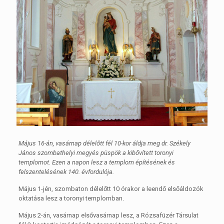
Május 16-án, vasárnap délelőtt fél 10-kor áldja meg dr. Székely
János szombathelyi megyés püspök a kibővített toronyi
templomot. Ezen a napon lesz a templom építésének és
felszentelésének 140. évfordulója.
Május 1-jén, szombaton délelőtt 10 órakor a leendő elsőáldozók
oktatása lesz a toronyi templomban.
Május 2-án, vasárnap elsővasárnap lesz, a Rózsafüzér Társulat