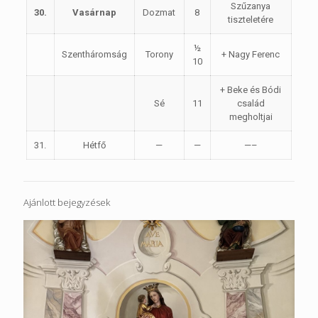
Szűzanya
30.
Vasárnap
Dozmat
8
tiszteletére
½
Szentháromság
Torony
+ Nagy Ferenc
10
+ Beke és Bódi
Sé
11
család
megholtjai
31.
Hétfő
—
—
—–
Ajánlott bejegyzések