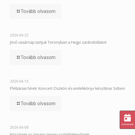
Tovább olvasom
2026-06-22
Jövő vasárnap tartjuk Toronyban a Hegyi zarándoklatot
Tovább olvasom
2026-06-15
Plébániai hírek: Koncert Oszkón és emlékkönyv készítése Sében
Tovább olvasom
Események
2026-06-08
Köszönet az úrnapi ünnep szolgálattevőinek