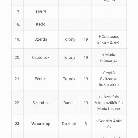
17.
Hétfő
—
—
—–
18.
Kedd
—
—
—–
+ Csercsics
19.
Szerda
Torony
19
Erika + 2. évf.
+ Mária
20.
Csütörtök
Torony
19
édesanya
Segítő
21.
Péntek
Torony
19
Szűzanya
tiszteletére
+ József és
22.
Szombat
Bucsu
19
Vilma szülők és
Mária testvér
+ Geosits Antal
23.
Vasárnap
Dozmat
8
+ évf.