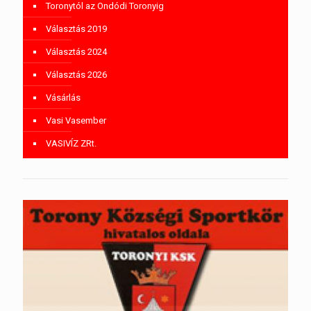
Toronytól az Ondódi Toronyig
Választás 2019
Választás 2024
Választás 2026
Vásárlás
Vasi Vasember
VASIVÍZ ZRt.