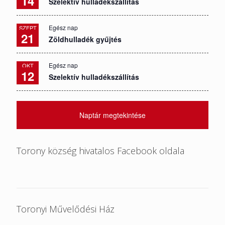
14
Szelektív hulladékszállítás
Egész nap
SZEPT
21
Zöldhulladék gyűjtés
Egész nap
OKT
12
Szelektív hulladékszállítás
Naptár megtekintése
Torony község hivatalos Facebook oldala
Toronyi Művelődési Ház