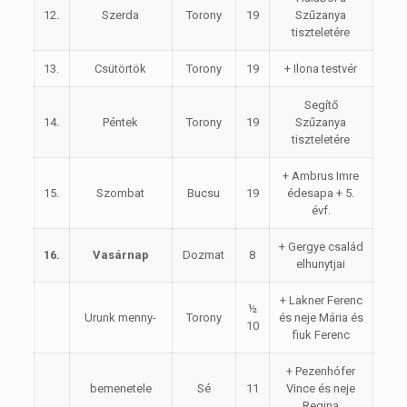
12.
Szerda
Torony
19
Szűzanya
tiszteletére
13.
Csütörtök
Torony
19
+ Ilona testvér
Segítő
14.
Péntek
Torony
19
Szűzanya
tiszteletére
+ Ambrus Imre
15.
Szombat
Bucsu
19
édesapa + 5.
évf.
+ Gergye család
16.
Vasárnap
Dozmat
8
elhunytjai
+ Lakner Ferenc
½
Urunk menny-
Torony
és neje Mária és
10
fiuk Ferenc
+ Pezenhófer
bemenetele
Sé
11
Vince és neje
Regina