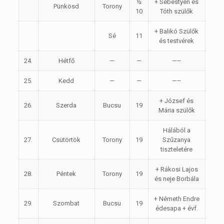
½
+ Sebestyén és
Pünkösd
Torony
10
Tóth szülők
+ Balikó Szülők
Sé
11
és testvérek
24.
Hétfő
—
—
—–
25.
Kedd
—
—
—–
+ József és
26.
Szerda
Bucsu
19
Mária szülők
Hálából a
27.
Csütörtök
Torony
19
Szűzanya
tiszteletére
+ Rákosi Lajos
28.
Péntek
Torony
19
és neje Borbála
+ Németh Endre
29.
Szombat
Bucsu
19
édesapa + évf.