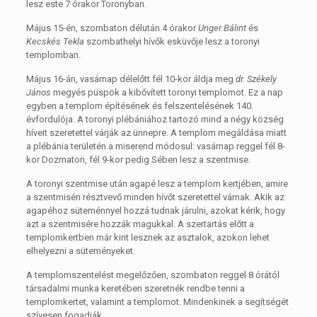
lesz este 7 órakor Toronyban.
Május 15-én, szombaton délután 4 órakor
Unger Bálint
és
Kecskés Tekla
szombathelyi hívők esküvője lesz a toronyi
templomban.
Május 16-án, vasárnap délelőtt fél 10-kor áldja meg
dr. Székely
János
megyés püspök a kibővített toronyi templomot. Ez a nap
egyben a templom építésének és felszentelésének 140.
évfordulója. A toronyi plébániához tartozó mind a négy község
híveit szeretettel várják az ünnepre. A templom megáldása miatt
a plébánia területén a miserend módosul: vasárnap reggel fél 8-
kor Dozmaton, fél 9-kor pedig Sében lesz a szentmise.
A toronyi szentmise után agapé lesz a templom kertjében, amire
a szentmisén résztvevő minden hívőt szeretettel várnak. Akik az
agapéhoz süteménnyel hozzá tudnak járulni, azokat kérik, hogy
azt a szentmisére hozzák magukkal. A szertartás előtt a
templomkertben már kint lesznek az asztalok, azokon lehet
elhelyezni a süteményeket.
A templomszentelést megelőzően, szombaton reggel 8 órától
társadalmi munka keretében szeretnék rendbe tenni a
templomkertet, valamint a templomot. Mindenkinek a segítségét
szívesen fogadják.