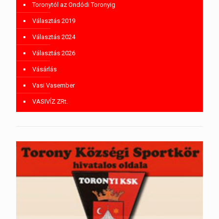
Toronytól az Ondódi Toronyig
Választás 2019
Választás 2024
Választás 2026
Vásárlás
Vasi Vasember
VASIVÍZ ZRt.