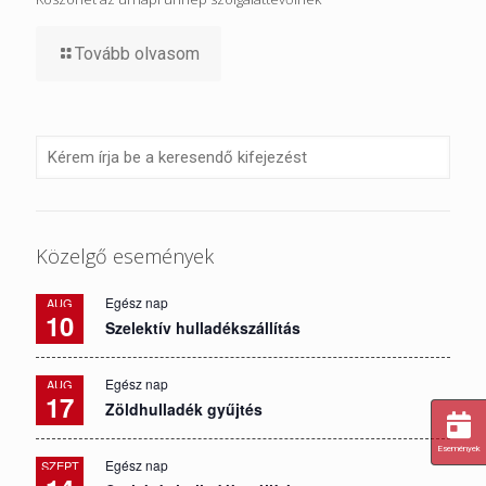
Tovább olvasom
Közelgő események
Egész nap
AUG
10
Szelektív hulladékszállítás
Egész nap
AUG
17
Zöldhulladék gyűjtés
Események
Egész nap
SZEPT