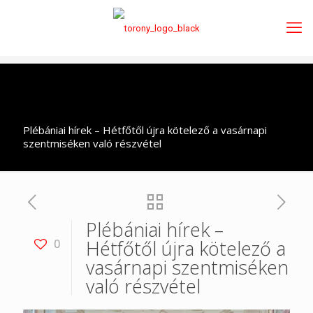
Plébániai hírek – Hétfőtől újra kötelező a vasárnapi
szentmiséken való részvétel
Plébániai hírek –
Hétfőtől újra kötelező a
0
vasárnapi szentmiséken
való részvétel