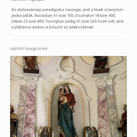
Az elsővasárnapi perselypénz összege, amit a hívek a templom
javára adtak, Bucsuban 41 ezer 705, Dozmaton 18 ezer 400,
Sében 25 ezer 850, Toronyban pedig 41 ezer 265 forint volt, amit
a plébános ezúton is köszön az adakozóknak.
Ajánlott bejegyzések