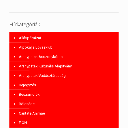
Hírkategóriák
Álláspályázat
Alpokalja Lovasklub
Aranypatak Asszonykórus
Aranypatak Kulturális Alapítvány
Aranypatak Vadásztársaság
Bejegyzés
Beszámolók
Bölcsőde
Cantate Animae
E.ON