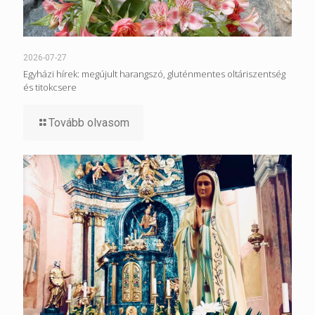
2026-07-27
Egyházi hírek: megújult harangszó, gluténmentes oltáriszentség
és titokcsere
Tovább olvasom