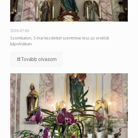
2026-07-06
Szombaton, 5 órai kezdettel szentmise lesz az ondódi
kápolnában.
Tovább olvasom