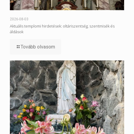
2026-08-03
Aktuális templomi hirdetések: oltáriszentség, szentmisék és
áldások
Tovább olvasom