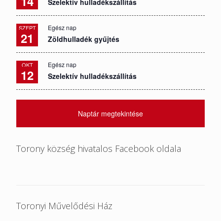
14
Szelektív hulladékszállítás
Egész nap
SZEPT
21
Zöldhulladék gyűjtés
Egész nap
OKT
12
Szelektív hulladékszállítás
Naptár megtekintése
Torony község hivatalos Facebook oldala
Toronyi Művelődési Ház