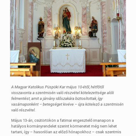
A Magyar Katolikus Püspöki Kar május 10-étől, hétfőtől
visszavonta a szentmisén való részvétel kötelezettsége alóli
felmentést, amit a járvány időszakára biztosítottak, így
vasárnaponként – betegséget kivéve – újra kötelező a szentmisén
való részvétel.
Május 13-án, csütörtökön a fatimai engesztelő imanapon a
hatályos kormányrendelet szerint körmenetet még nem lehet
tartani, így – hasonlóan az előző hónapokhoz – csak szentmis